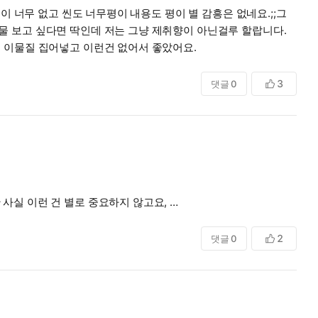
 너무 없고 씬도 너무평이 내용도 평이 별 감흥은 없네요.;;그
 그냥 그러네요. 단지 씬에 이물질 집어넣고 이런건 없어서 좋았어요.
3
댓글
0
사실 이런 건 별로 중요하지 않고요,
2
댓글
0
친물 집필 그만두고 온순조신안경존댓말남 나오는 글만 60311개