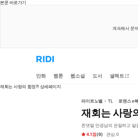
본문 바로가기
계속해서 문제
리
디
홈
으
만화
웹툰
웹소설
도서
셀렉트
로
이
재회는 사랑의 함정?! 상세페이지
동
라이트노벨
TL
로맨스 e
재회는 사랑의
존댓말 안경남의 은밀하고 달
4.1
(
9
)
관심
0