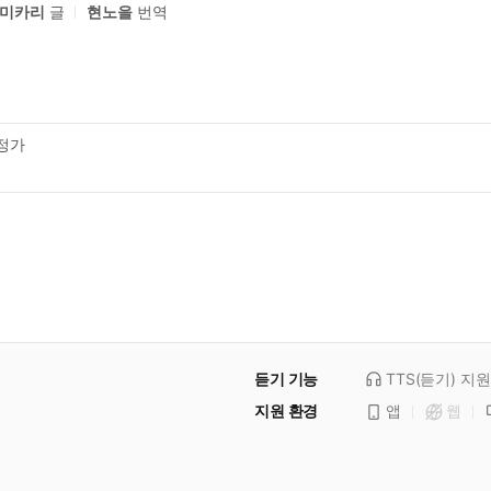
 미카리
글
현노을
번역
정가
듣기 기능
TTS(듣기)
지원
지원 환경
앱
웹