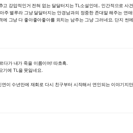
추고 강압적인거 전혀 없는 달달터지는 TL소설인데.. 인간적으로 사건이
안경남에 카리스마 넘치는 남주가 좋아서 이렇게 물렁두부살 성격에 그냥 다 좋아좋아좋아를 외치는 남주는
부르다가 내가 죽을 이름이여! 따흐흑.
오기에 TL을 못잃네요.
인연이 수년만에 재회로 다시 친구부터 시작해서 연인되는 이야기지만 
이.
읽어온 욕망의 항아리인 제가 보증함.
작 ‘사랑스러운 쓰레기를 주웠습니다’도 추천드립니다. 이 작가님이 근