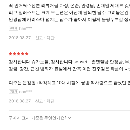
딱 먼저써주신분 리뷰처럼 다정, 온순, 안경남, 존대말 제대루 갖
리고 일러스트는 크게 보는편은 아닌데 탈의한 남주 그려놓은건 아주 별루라 그냥 달달터지는 안경남과의 정중한 존대말 해주는 연애물 보고 싶다면 딱인데 저는 그냥 제취향이 아닌걸루 할랍니다.
han***
2018.08.27
신고
차단
감사합니다 슈가노블, 감사합니다 sensei... 존댓말남 안경남, 
감금, 강간, 근친 범죄자 흙밭에서 간혹 이런 진주같은 작품이 나
여주는 둔감형+착각계고 10대 시절에 쌍방 짝사랑으로 끝났던 
안경+온순+존댓말남 좋아하시면 꼭 읽어보세요.
ooo***
안경에 존댓말 쓰면서 성격은 온순하다못해 헌신적인데 낮져밤
2018.08.27
신고
차단
씬도 꽤 많은데 지루하지 않아요. n년간 19금 소설을 밥먹듯이 
그리고 온순남 나오는 가벼운 TL 읽고싶은분께 이 작가님의 전
구매자 표시 기준은 무엇인가요?
써주셨으면하는 기원을 담아...,,, 5점 드립니다.