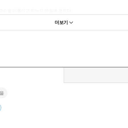
 모습을 떠올리고 있는지 마음에 걸렸다.
더보기
을 동그랗게 떴다.
촌스럽고 못난 나를 떠올리고 웃고 있는 거냐고!”
있다.
를 떠올려 주면 좋을 텐데…….’
”
.
을
키스로 녹여 갔다.
때의 리리카예요. 저에게 안겨서 괴로워하던, 하지만 행복해 보이던 당