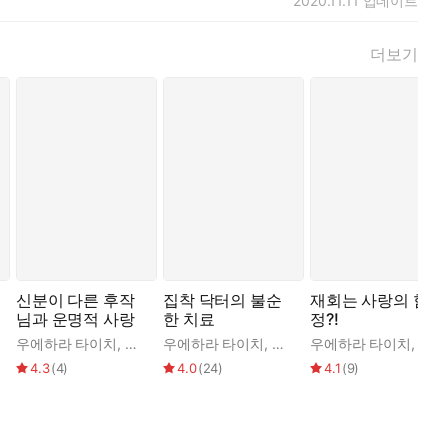
2020.11.11
업데이트
더보기
사람은 당신뿐이에요.”
신분이 다른 후작
집착 닥터의 불순
재회는 사랑의 함
님과 운명적 사랑
한 치료
정?!
파인
소 미카리
우에하라 타이치
,
이나율
,
하야세 쿄코
우에하라 타이치
,
이나율
,
아오이 치즈
우에하라 타이치
,
이혜인
,
아소
4.3
(
4
)
4.0
(
24
)
4.1
(
9
)