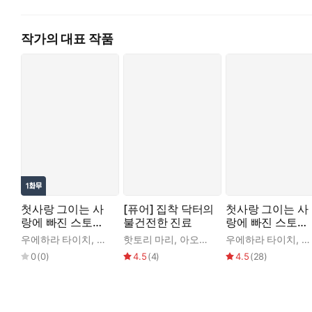
이해했나요?”
쇄골에 도달한 마코토의 입술이 도드라진 뼈를 잘근거렸다.
작가의 대표 작품
“앗…… 안 돼, 거기…….”
“머리부터 발끝까지 너무 귀여워요. 그런데 본인의 장점을 화장뿐
목욕수건이 벗겨지고, 리리카의 몸은 실오라기 하나 걸치지 않은
“으으, 저, 전등!”
지난번에도 그에겐 전부 보여 주고 말았다.
하지만 그때는 은은한 간접조명이 달린 침실이었고, 지금 두 사람
“안 끌 거예요. 리리카는 절 성인군자라고 생각하는 것 같은데, 
마코토가 안경을 쓴 채로 저항하는 리리카의 손목을 단단히 붙잡
“리리카. 저는 당신의 마음에 욕정 하는 거예요. 화장하든 안 하
마코토의 목소리에, 표정에, 흐트러진 와이셔츠와 느슨하게 풀린
첫사랑 그이는 사
[퓨어] 집착 닥터의
첫사랑 그이는 사
리리카는 마지막 저항을 하듯 입을 열었다.
랑에 빠진 스토
불건전한 진료
랑에 빠진 스토
“하다못해……안경이라도 벗어 줘……!”
커?! [스크롤]
커?!
우에하라 타이치
,
카스카베 코미토
핫토리 마리
,
난고쿠 파인
,
아오이 치즈
우에하라 타이치
,
우에하라 타이치
,
카
연인이 이런 자신을 귀여워한다니 믿어지지 않는다.
0
(
0
)
4.5
(
4
)
4.5
(
28
)
하지만 마코토는 녹아내릴 듯한 미소를 지으며 ‘귀여워요, 리리카.
*****