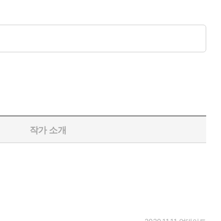
작가 소개
신을 떠올려요. 그때마다 리리카를 만지고 싶어서 못 견디겠어요.