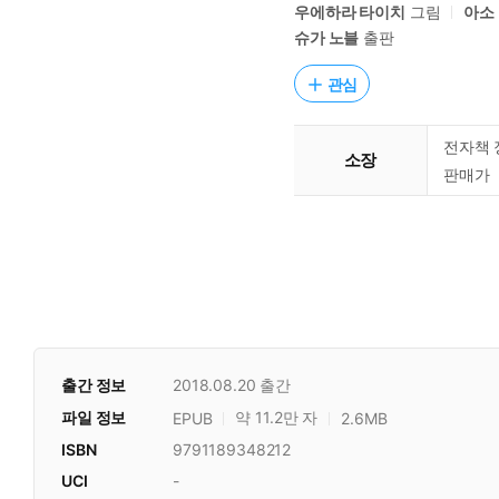
우에하라 타이치
그림
아소
슈가 노블
출판
관심
전자책 
소장
판매가
출간 정보
2018.08.20
출간
파일 정보
약 11.2만 자
EPUB
2.6MB
ISBN
9791189348212
UCI
-