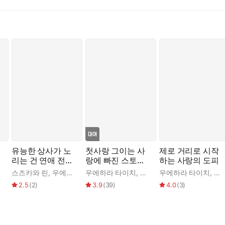
이라고 생각한다니, 정말 리리카는 죄가 크네요. 절 미치게 만드는 
 차림새가 되었다.
은 환한 실링 라이트 아래에 있다.
그렇지 않다는 걸 알게 해 줘야겠어요.”
았다.
든, 후와 리리카라는 여자가 절 이렇게 만든다는 걸 기억해 주세요.”
 넥타이에 색향이 듬뿍 묻어 나왔다.
유능한 상사가 노
첫사랑 그이는 사
제로 거리로 시작
리는 건 연애 전력
랑에 빠진 스토
하는 사랑의 도피
외 신데렐라
커?!
스카베 코미토
스즈카와 린
,
난고쿠 파인
,
우에하라 타이치
우에하라 타이치
,
현노을
,
카스카베 코미토
우에하라 타이치
,
난고쿠 
,
아
2.5
(
2
)
3.9
(
39
)
4.0
(
3
)
’ 하고 속삭였다.