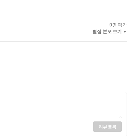
9
명 평가
별점 분포 보기
리뷰 등록