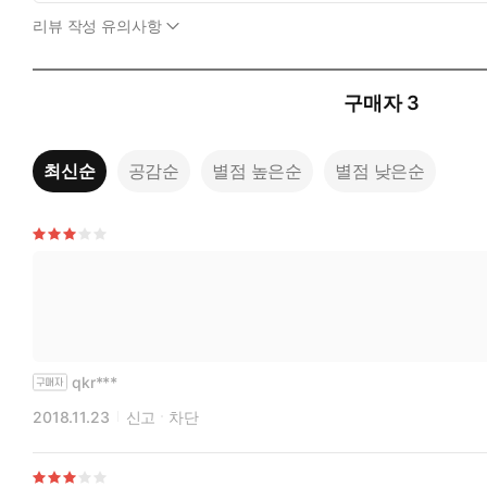
리뷰 작성 유의사항
구매자
3
최신순
공감순
별점 높은순
별점 낮은순
qkr***
2018.11.23
신고
차단