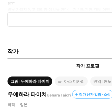
요?”
밤낮 가리지 않고 리리카 생각을 한다는 건 기쁘지만, 대체 어떤
“마코토가 생각하는 내 모습은 어떤 얼굴이야?”
하지만 질문에 질문으로 되돌린 리리카를 보고 그는 놀란 듯이 눈
“아, 저기, 그건요…….”
어째서인지 주저하는 마코토의 반응에 육감이 작동했다.
“……화장한 내가 아니라 맨얼굴인 나를 떠올리는 거야?”
“네? 무슨 소리예요?”
작가
“그러니까! 예쁘게 꾸몄을 때가 아니라, 고등학생 때의 수수하고 
고등학생 때뿐만이 아니라 지금도 리리카는 맨얼굴을 드러내고 
‘좋아하는 사람에겐 조금이라도 예뻐 보이고 싶어. 예쁘게 꾸민 나
작가 프로필
“정말이지. 저는 때때로 리리카가 너무 귀여워서 죽을 것 같아요.
아까와는 달리 기나긴 한숨을 쉰 마코토가 리리카를 꼭 껴안았다
그림
우에하라 타이치
글
아소 미카리
번역
현노
“……마코토야말로 무슨 소릴 하는 거야?”
“제가 떠올리는 모습은.”
목덜미에 입술이 스쳤다.
우에하라 타이치
작가 신간 알림 · 소식
Uehara Taichi
중간에 말을 끊은 그가 리리카의 어깨에서 목, 귀까지 부드러운 
국적
일본
“응……! 아, 자꾸 그러면, 안 들…….”
“괜찮아요. 이대로 들어 주세요. 제가 떠올리는 모습은 첫날밤 