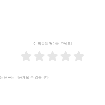
회한 마코토뿐이었다.
국 남자친구에게 들켜 차이고 말았다.
 없음을 고백하고 마는데, 그가 갑자기 도와주겠다고 나선다!
든 걸 보여 주세요.”
 점차 열려 가고.
이 작품을 평가해 주세요!