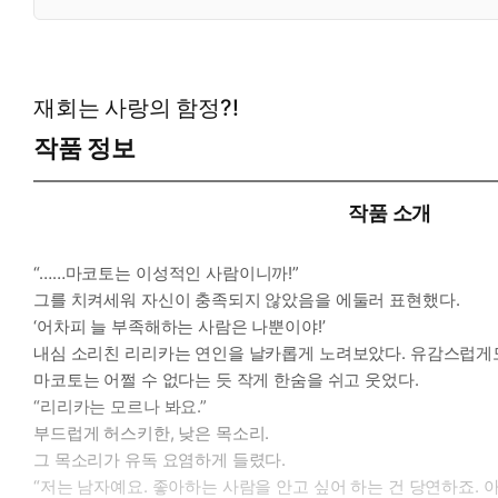
재회는 사랑의 함정?!
작품 정보
작품 소개
“……마코토는 이성적인 사람이니까!”
그를 치켜세워 자신이 충족되지 않았음을 에둘러 표현했다.
‘어차피 늘 부족해하는 사람은 나뿐이야!’
내심 소리친 리리카는 연인을 날카롭게 노려보았다. 유감스럽게
마코토는 어쩔 수 없다는 듯 작게 한숨을 쉬고 웃었다.
“리리카는 모르나 봐요.”
부드럽게 허스키한, 낮은 목소리.
그 목소리가 유독 요염하게 들렸다.
“저는 남자예요. 좋아하는 사람을 안고 싶어 하는 건 당연하죠. 