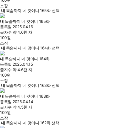
100
원
소장
내 목숨까지 네 것이니 165화 선택
내 목숨까지 네 것이니 165화
등록일
2025.04.16
글자수
약 4.6천 자
100
원
소장
내 목숨까지 네 것이니 164화 선택
내 목숨까지 네 것이니 164화
등록일
2025.04.15
글자수
약 4.6천 자
100
원
소장
내 목숨까지 네 것이니 163화 선택
내 목숨까지 네 것이니 163화
등록일
2025.04.14
글자수
약 4.5천 자
100
원
소장
내 목숨까지 네 것이니 162화 선택