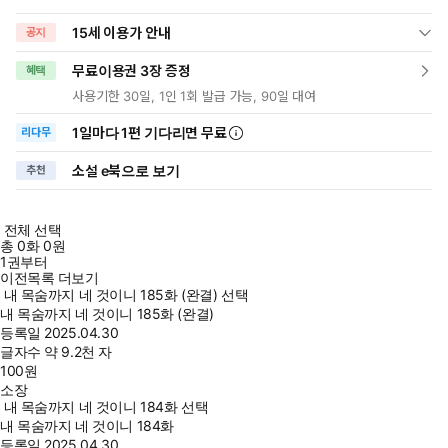
15세 이용가 안내
공지
무료이용권 3장 증정
혜택
사용기한 30일, 1인 1회 발급 가능, 90일 대여
1일
마다
1편 기다리면 무료
리다무
소설 e북으로 보기
추천
전체 선택
총
0
화
0원
1권부터
이전목록 더보기
내 목숨까지 네 것이니 185화 (완결) 선택
내 목숨까지 네 것이니 185화 (완결)
등록일
2025.04.30
글자수
약 9.2천 자
100
원
소장
내 목숨까지 네 것이니 184화 선택
내 목숨까지 네 것이니 184화
등록일
2025.04.30