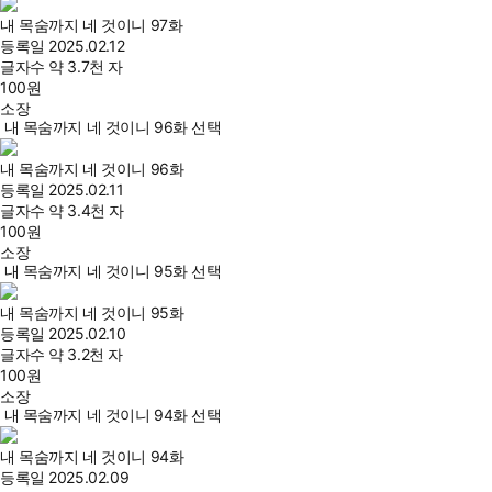
내 목숨까지 네 것이니 97화
등록일
2025.02.12
글자수
약 3.7천 자
100
원
소장
내 목숨까지 네 것이니 96화 선택
내 목숨까지 네 것이니 96화
등록일
2025.02.11
글자수
약 3.4천 자
100
원
소장
내 목숨까지 네 것이니 95화 선택
내 목숨까지 네 것이니 95화
등록일
2025.02.10
글자수
약 3.2천 자
100
원
소장
내 목숨까지 네 것이니 94화 선택
내 목숨까지 네 것이니 94화
등록일
2025.02.09