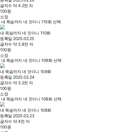
글자수
약 4.2천 자
100
원
소장
내 목숨까지 네 것이니 110화 선택
내 목숨까지 네 것이니 110화
등록일
2025.02.25
글자수
약 3.8천 자
100
원
소장
내 목숨까지 네 것이니 109화 선택
내 목숨까지 네 것이니 109화
등록일
2025.02.24
글자수
약 3.2천 자
100
원
소장
내 목숨까지 네 것이니 108화 선택
내 목숨까지 네 것이니 108화
등록일
2025.02.23
글자수
약 4천 자
100
원