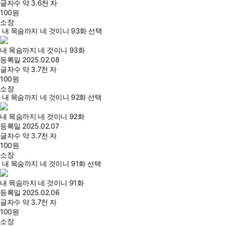
글자수
약 3.6천 자
100
원
소장
내 목숨까지 네 것이니 93화 선택
내 목숨까지 네 것이니 93화
등록일
2025.02.08
글자수
약 3.7천 자
100
원
소장
내 목숨까지 네 것이니 92화 선택
내 목숨까지 네 것이니 92화
등록일
2025.02.07
글자수
약 3.7천 자
100
원
소장
내 목숨까지 네 것이니 91화 선택
내 목숨까지 네 것이니 91화
등록일
2025.02.06
글자수
약 3.7천 자
100
원
소장