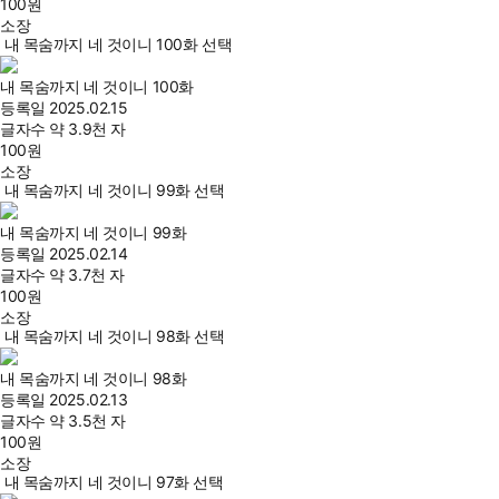
100
원
소장
내 목숨까지 네 것이니 100화 선택
내 목숨까지 네 것이니 100화
등록일
2025.02.15
글자수
약 3.9천 자
100
원
소장
내 목숨까지 네 것이니 99화 선택
내 목숨까지 네 것이니 99화
등록일
2025.02.14
글자수
약 3.7천 자
100
원
소장
내 목숨까지 네 것이니 98화 선택
내 목숨까지 네 것이니 98화
등록일
2025.02.13
글자수
약 3.5천 자
100
원
소장
내 목숨까지 네 것이니 97화 선택