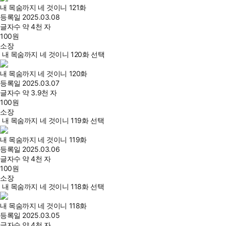
내 목숨까지 네 것이니 121화
등록일
2025.03.08
글자수
약 4천 자
100
원
소장
내 목숨까지 네 것이니 120화 선택
내 목숨까지 네 것이니 120화
등록일
2025.03.07
글자수
약 3.9천 자
100
원
소장
내 목숨까지 네 것이니 119화 선택
내 목숨까지 네 것이니 119화
등록일
2025.03.06
글자수
약 4천 자
100
원
소장
내 목숨까지 네 것이니 118화 선택
내 목숨까지 네 것이니 118화
등록일
2025.03.05
글자수
약 4천 자