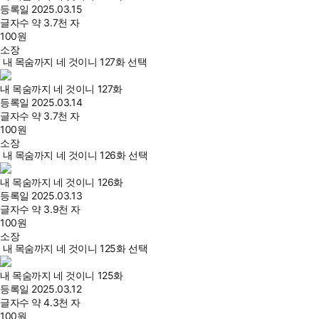
등록일
2025.03.15
글자수
약 3.7천 자
100
원
소장
내 목숨까지 네 것이니 127화 선택
내 목숨까지 네 것이니 127화
등록일
2025.03.14
글자수
약 3.7천 자
100
원
소장
내 목숨까지 네 것이니 126화 선택
내 목숨까지 네 것이니 126화
등록일
2025.03.13
글자수
약 3.9천 자
100
원
소장
내 목숨까지 네 것이니 125화 선택
내 목숨까지 네 것이니 125화
등록일
2025.03.12
글자수
약 4.3천 자
100
원