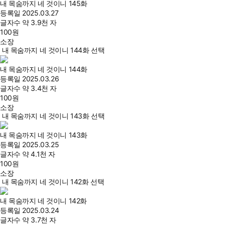
내 목숨까지 네 것이니 145화
등록일
2025.03.27
글자수
약 3.9천 자
100
원
소장
내 목숨까지 네 것이니 144화 선택
내 목숨까지 네 것이니 144화
등록일
2025.03.26
글자수
약 3.4천 자
100
원
소장
내 목숨까지 네 것이니 143화 선택
내 목숨까지 네 것이니 143화
등록일
2025.03.25
글자수
약 4.1천 자
100
원
소장
내 목숨까지 네 것이니 142화 선택
내 목숨까지 네 것이니 142화
등록일
2025.03.24
글자수
약 3.7천 자