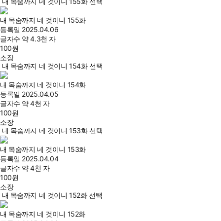
내 목숨까지 네 것이니 155화 선택
내 목숨까지 네 것이니 155화
등록일
2025.04.06
글자수
약 4.3천 자
100
원
소장
내 목숨까지 네 것이니 154화 선택
내 목숨까지 네 것이니 154화
등록일
2025.04.05
글자수
약 4천 자
100
원
소장
내 목숨까지 네 것이니 153화 선택
내 목숨까지 네 것이니 153화
등록일
2025.04.04
글자수
약 4천 자
100
원
소장
내 목숨까지 네 것이니 152화 선택
내 목숨까지 네 것이니 152화