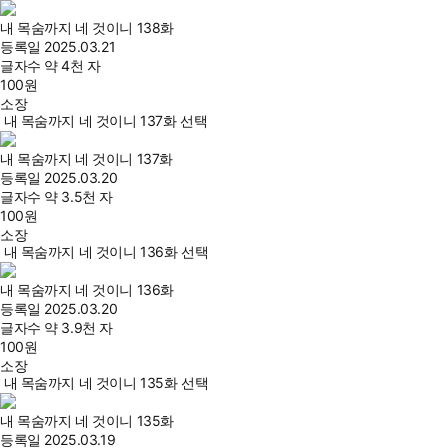
내 목숨까지 네 것이니 138화
등록일
2025.03.21
글자수
약 4천 자
100
원
소장
내 목숨까지 네 것이니 137화 선택
내 목숨까지 네 것이니 137화
등록일
2025.03.20
글자수
약 3.5천 자
100
원
소장
내 목숨까지 네 것이니 136화 선택
내 목숨까지 네 것이니 136화
등록일
2025.03.20
글자수
약 3.9천 자
100
원
소장
내 목숨까지 네 것이니 135화 선택
내 목숨까지 네 것이니 135화
등록일
2025.03.19