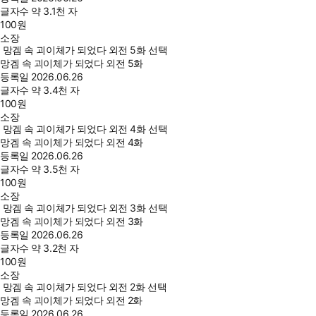
글자수
약 3.1천 자
100
원
소장
망겜 속 괴이체가 되었다 외전 5화 선택
망겜 속 괴이체가 되었다 외전 5화
등록일
2026.06.26
글자수
약 3.4천 자
100
원
소장
망겜 속 괴이체가 되었다 외전 4화 선택
망겜 속 괴이체가 되었다 외전 4화
등록일
2026.06.26
글자수
약 3.5천 자
100
원
소장
망겜 속 괴이체가 되었다 외전 3화 선택
망겜 속 괴이체가 되었다 외전 3화
등록일
2026.06.26
글자수
약 3.2천 자
100
원
소장
망겜 속 괴이체가 되었다 외전 2화 선택
망겜 속 괴이체가 되었다 외전 2화
등록일
2026.06.26