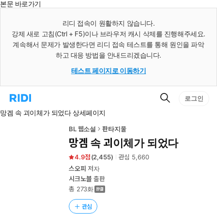
본문 바로가기
인
스
리디 접속이 원활하지 않습니다.
턴
강제 새로 고침(Ctrl + F5)이나 브라우저 캐시 삭제를 진행해주세요.
트
검
계속해서 문제가 발생한다면 리디 접속 테스트를 통해 원인을 파악
색
하고 대응 방법을 안내드리겠습니다.
테스트 페이지로 이동하기
검
리
로그인
색
디
망겜 속 괴이체가 되었다 상세페이지
홈
으
로
BL 웹소설
판타지물
이
망겜 속 괴이체가 되었다
동
4.9
(
2,455
)
관심
5,660
스오피
저자
시크노블
출판
총 273화
관심