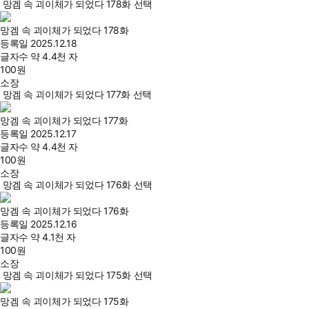
망겜 속 괴이체가 되었다 178화 선택
망겜 속 괴이체가 되었다 178화
등록일
2025.12.18
글자수
약 4.4천 자
100
원
소장
망겜 속 괴이체가 되었다 177화 선택
망겜 속 괴이체가 되었다 177화
등록일
2025.12.17
글자수
약 4.4천 자
100
원
소장
망겜 속 괴이체가 되었다 176화 선택
망겜 속 괴이체가 되었다 176화
등록일
2025.12.16
글자수
약 4.1천 자
100
원
소장
망겜 속 괴이체가 되었다 175화 선택
망겜 속 괴이체가 되었다 175화