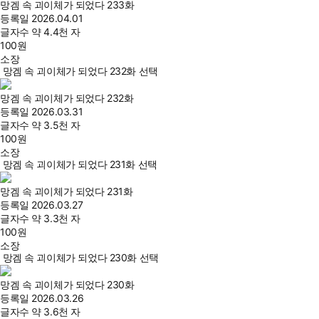
망겜 속 괴이체가 되었다 233화
등록일
2026.04.01
글자수
약 4.4천 자
100
원
소장
망겜 속 괴이체가 되었다 232화 선택
망겜 속 괴이체가 되었다 232화
등록일
2026.03.31
글자수
약 3.5천 자
100
원
소장
망겜 속 괴이체가 되었다 231화 선택
망겜 속 괴이체가 되었다 231화
등록일
2026.03.27
글자수
약 3.3천 자
100
원
소장
망겜 속 괴이체가 되었다 230화 선택
망겜 속 괴이체가 되었다 230화
등록일
2026.03.26
글자수
약 3.6천 자