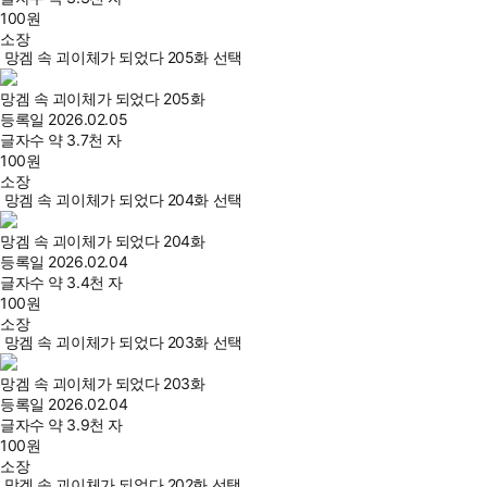
100
원
소장
망겜 속 괴이체가 되었다 205화 선택
망겜 속 괴이체가 되었다 205화
등록일
2026.02.05
글자수
약 3.7천 자
100
원
소장
망겜 속 괴이체가 되었다 204화 선택
망겜 속 괴이체가 되었다 204화
등록일
2026.02.04
글자수
약 3.4천 자
100
원
소장
망겜 속 괴이체가 되었다 203화 선택
망겜 속 괴이체가 되었다 203화
등록일
2026.02.04
글자수
약 3.9천 자
100
원
소장
망겜 속 괴이체가 되었다 202화 선택