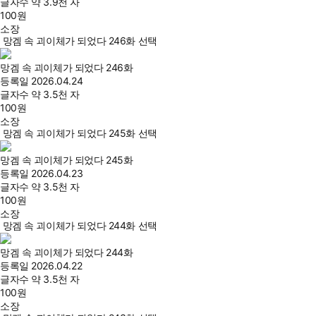
글자수
약 3.9천 자
100
원
소장
망겜 속 괴이체가 되었다 246화 선택
망겜 속 괴이체가 되었다 246화
등록일
2026.04.24
글자수
약 3.5천 자
100
원
소장
망겜 속 괴이체가 되었다 245화 선택
망겜 속 괴이체가 되었다 245화
등록일
2026.04.23
글자수
약 3.5천 자
100
원
소장
망겜 속 괴이체가 되었다 244화 선택
망겜 속 괴이체가 되었다 244화
등록일
2026.04.22
글자수
약 3.5천 자
100
원
소장