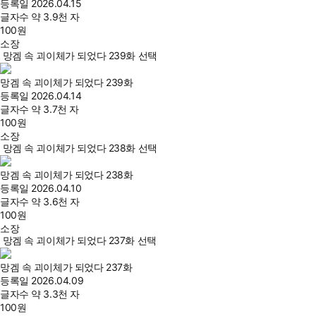
등록일
2026.04.15
글자수
약 3.9천 자
100
원
소장
망겜 속 괴이체가 되었다 239화 선택
망겜 속 괴이체가 되었다 239화
등록일
2026.04.14
글자수
약 3.7천 자
100
원
소장
망겜 속 괴이체가 되었다 238화 선택
망겜 속 괴이체가 되었다 238화
등록일
2026.04.10
글자수
약 3.6천 자
100
원
소장
망겜 속 괴이체가 되었다 237화 선택
망겜 속 괴이체가 되었다 237화
등록일
2026.04.09
글자수
약 3.3천 자
100
원