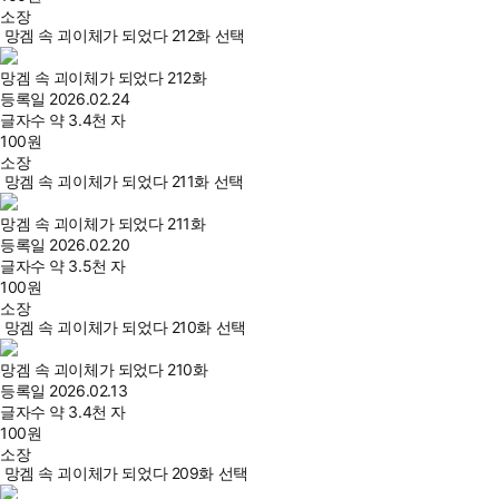
소장
망겜 속 괴이체가 되었다 212화 선택
망겜 속 괴이체가 되었다 212화
등록일
2026.02.24
글자수
약 3.4천 자
100
원
소장
망겜 속 괴이체가 되었다 211화 선택
망겜 속 괴이체가 되었다 211화
등록일
2026.02.20
글자수
약 3.5천 자
100
원
소장
망겜 속 괴이체가 되었다 210화 선택
망겜 속 괴이체가 되었다 210화
등록일
2026.02.13
글자수
약 3.4천 자
100
원
소장
망겜 속 괴이체가 되었다 209화 선택