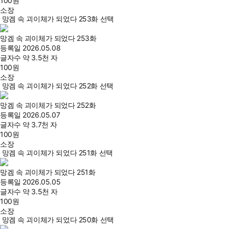
100
원
소장
망겜 속 괴이체가 되었다 253화 선택
망겜 속 괴이체가 되었다 253화
등록일
2026.05.08
글자수
약 3.5천 자
100
원
소장
망겜 속 괴이체가 되었다 252화 선택
망겜 속 괴이체가 되었다 252화
등록일
2026.05.07
글자수
약 3.7천 자
100
원
소장
망겜 속 괴이체가 되었다 251화 선택
망겜 속 괴이체가 되었다 251화
등록일
2026.05.05
글자수
약 3.5천 자
100
원
소장
망겜 속 괴이체가 되었다 250화 선택