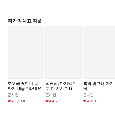
고작 편지에 답장하기라는 말에 반신반의하며 후원을 받아들이고
아직도 당신이 믿는다는 제 찬란한 미래가 무엇인지 모르겠습니다
작가의 대표 작품
제겐 그 누구도 그런 말을 해 준 적이 없기에,
편지를 주고받으며 루에른은 따뜻한 후원자에게 마음이 가고야 
나의 애정하는 키다리 숙녀님.
제 마음의 기쁨이여.
제 졸업이 다가오고 있습니다.
……한 번만 와 주실 순 없을까요?
보고 싶습니다.
후원해 줬더니 몸
남편님, 마지막으
흑막 범고래 아기
까지 내놓으라네요
로 한 번만 더! (삽
님
편지를 쓴 루에른은 차게 웃었다.
화본)
문시현
문시현
문시현
이래도 날 보러 안 올 건가?
4.6
(
530
)
4.4
(
205
)
4.2
(
20
)
* * *