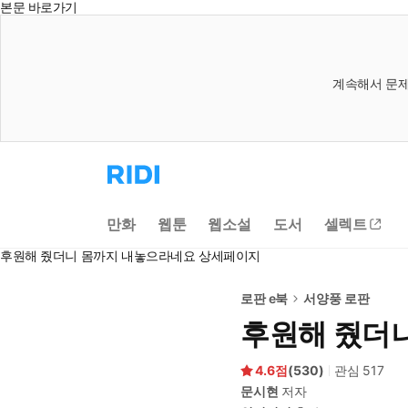
본문 바로가기
계속해서 문제
리
디
홈
으
만화
웹툰
웹소설
도서
셀렉트
로
이
후원해 줬더니 몸까지 내놓으라네요 상세페이지
동
로판 e북
서양풍 로판
후원해 줬더
4.6
(
530
)
관심
517
문시현
저자