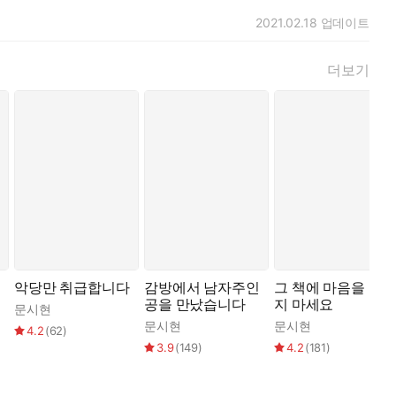
2021.02.18
업데이트
더보기
악당만 취급합니다
감방에서 남자주인
그 책에 마음을 주
공을 만났습니다
지 마세요
문시현
문시현
문시현
4.2
(
62
)
3.9
(
149
)
4.2
(
181
)