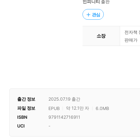
인피니티
출판
관심
전자책 
소장
판매가
출간 정보
2025.07.19
출간
파일 정보
약 12.1만 자
EPUB
6.0MB
ISBN
9791142716911
UCI
-