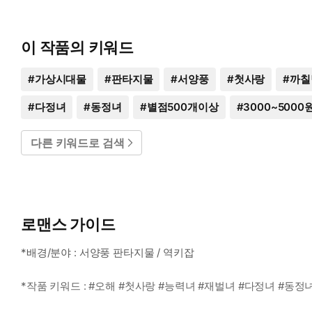
이 작품의 키워드
#
가상시대물
#
판타지물
#
서양풍
#
첫사랑
#
까칠
#
다정녀
#
동정녀
#
별점500개이상
#
3000~5000
다른 키워드로 검색
로맨스 가이드
*배경/분야 : 서양풍 판타지물 / 역키잡
*작품 키워드 : #오해 #첫사랑 #능력녀 #재벌녀 #다정녀 #동정