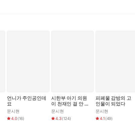
,
.
마는데…….
언니가 주인공인데
시한부 아기 의원
피폐물 감방의 고
요
이 천재인 걸 안 숨
인물이 되었다
김
문시현
문시현
문시현
4.0
(
16
)
4.3
(
124
)
4.1
(
49
)