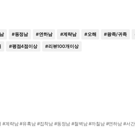
남
#
동정남
#
연하남
#
계략남
#
오해
#
왕족/귀족
원
#
평점4점이상
#
리뷰100개이상
녀 #계략남 #유혹남 #집착남 #동정남 #철벽남 #까칠남 #연하남 #서