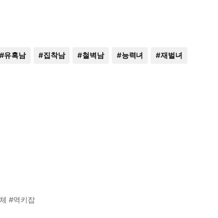
#
유혹남
#
집착남
#
철벽남
#
능력녀
#
재벌녀
간체 #역키잡