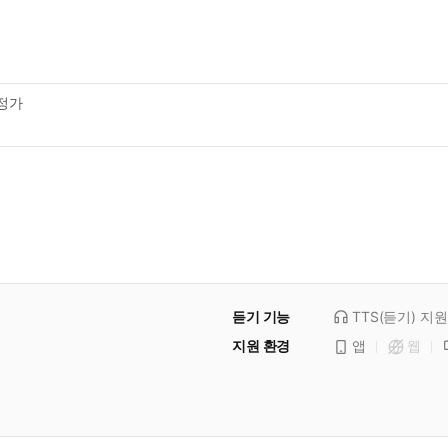
정가
듣기 기능
TTS(듣기)
지원
지원 환경
앱
웹