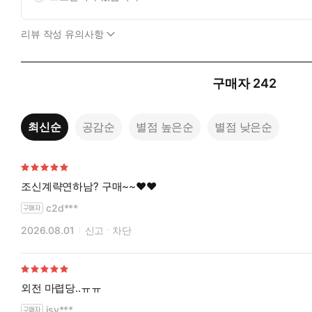
남자의 목소리가 아주 아득하게 들려왔다. 아주 멀게
“그 새끼보단, 내가 낫잖아요?”
리뷰 작성 유의사항
구매자
242
최신순
공감순
별점 높은순
별점 낮은순
조신계략연하남? 구매~~♥︎♥︎
c2d***
2026.08.01
신고
차단
외전 마렵당..ㅠㅠ
jsy***