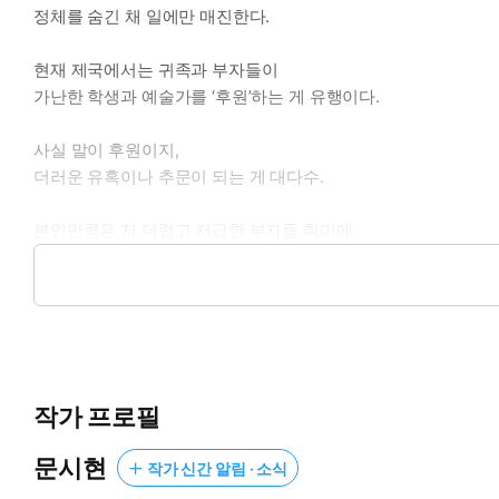
정체를 숨긴 채 일에만 매진한다.
현재 제국에서는 귀족과 부자들이
가난한 학생과 예술가를 ‘후원’하는 게 유행이다.
사실 말이 후원이지,
더러운 유혹이나 추문이 되는 게 대다수.
본인만큼은 저 더럽고 저급한 부자들 취미에
빠지지 않겠다 결심했으나…….
“그럼 내가 하면 키다리 숙녀인가? 키다리 부인이나 아줌마는 아닐
제국에서 가장 불쌍하다는 비운의 공자,
몰락한 공작가의 유일한 후계인 루에른을 본 순간 달라진다.
작가 프로필
‘내 후원은 다른 인간들의 후원과는 다르다! 나는 순수해!’
문시현
작가 신간 알림 · 소식
루에른은 거절하려 했으나 후원의 대가가