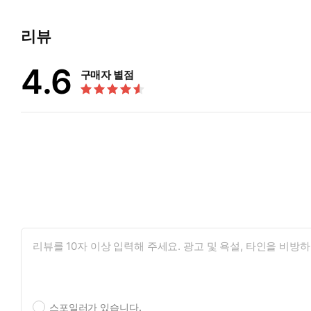
“몇 번이나 상상했지만…….”
리뷰
낮다 못해 잔뜩 음침해진 목소리가 귀를 축축하게 젖혔다.
“상상보다 더 예민하고.”
4.6
말을 할 때마다 흘러나오는 아무 미약한 날숨에도 움찔움찔했다.
구매자 별점
“야하네요.”
제인의 눈앞으로 흰 별이 툭 튀었다.
“아, 아! 그, 만, 아, 으응, 아, 이상, 아아!”
“응, 가도 돼요.”
질끈 감긴 사이로 투명한 눈물이 주르륵 흘러내렸다. 그녀는 부
세상에, 이런 기분은 처음이었다.
“루, 에른…… 우리, 이러면 안되는…….”
“안 되는 게 어딨어요.”
곧 철컥, 잠금쇠가 풀리는 소리와 함께 제인의 가물가물하던 눈이
“당신은 모를 거예요.”
“…….”
“내가 이날을 얼마나 기다렸는지, 상상도 못할 거야.”
듣기 좋은 나지막한 웃음소리가 살짝 멀어졌다.
“실컷 싸 줄게요. 소원대로.”
스포일러가 있습니다.