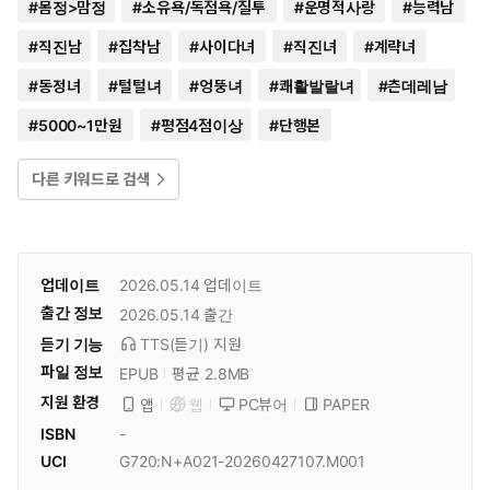
#
몸정>맘정
#
소유욕/독점욕/질투
#
운명적사랑
#
능력남
#
직진남
#
집착남
#
사이다녀
#
직진녀
#
계략녀
#
동정녀
#
털털녀
#
엉뚱녀
#
쾌활발랄녀
#
츤데레남
#
5000~1만원
#
평점4점이상
#
단행본
다른 키워드로 검색
업데이트
2026.05.14
업데이트
출간 정보
2026.05.14
출간
듣기 기능
TTS(듣기)
지원
파일 정보
EPUB
평균 2.8MB
지원 환경
PC뷰어
PAPER
앱
웹
ISBN
-
UCI
G720:N+A021-20260427107.M001