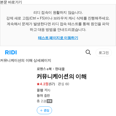
본문 바로가기
인
스
리디 접속이 원활하지 않습니다.
턴
강제 새로 고침(Ctrl + F5)이나 브라우저 캐시 삭제를 진행해주세요.
트
검
계속해서 문제가 발생한다면 리디 접속 테스트를 통해 원인을 파악
색
하고 대응 방법을 안내드리겠습니다.
테스트 페이지로 이동하기
검
리
로그인
색
디
커뮤니케이션의 이해 상세페이지
홈
으
로
로맨스 e북
현대물
이
커뮤니케이션의 이해
동
4.2
(
57
)
관심
60
쏠팽
저자
동아
출판
총 2권
관심