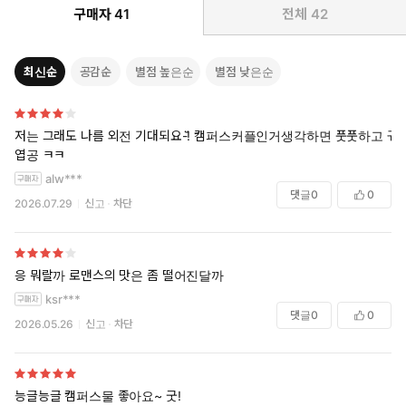
구매자
41
전체
42
최신순
공감순
별점 높은순
별점 낮은순
저는 그래도 나름 외전 기대되요-!̆̈ 캠퍼스커플인거생각하면 풋풋하고 귀
엽공 ㅋㅋ
alw***
댓글
0
0
2026.07.29
신고
차단
응 뭐랄까 로맨스의 맛은 좀 떨어진달까
ksr***
댓글
0
0
2026.05.26
신고
차단
능글능글 캠퍼스물 좋아요~ 굿!