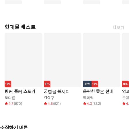
현대물 베스트
더보기
핑커 퐁커 스토커
궁합을 봅시다
음란한 좋은 선배
양의
또다른
김살구
양과람
문설
4.7
(
970
)
4.6
(
521
)
4.3
(
332
)
4
소장하기 버튼