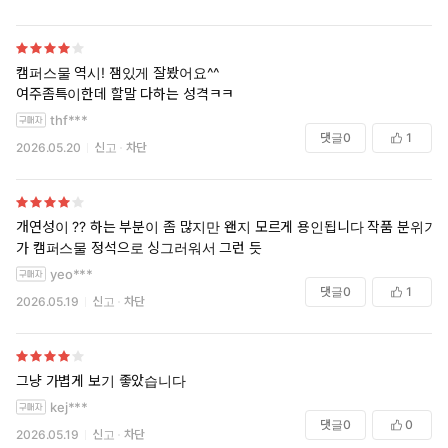
캠퍼스물 역시! 잼있게 잘봤어요^^
여주좀특이한데 할말 다하는 성격ㅋㅋ
thf***
댓글
0
1
2026.05.20
신고
차단
개연성이 ?? 하는 부분이 좀 많지만 왠지 모르게 용인됩니다 작품 분위기
가 캠퍼스물 정석으로 싱그러워서 그런 듯
yeo***
댓글
0
1
2026.05.19
신고
차단
그냥 가볍게 보기 좋았습니다
kej***
댓글
0
0
2026.05.19
신고
차단