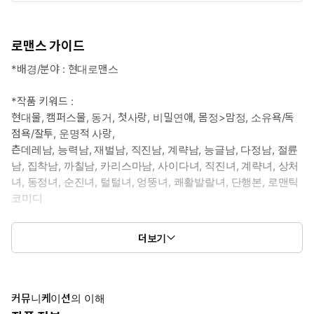
로맨스 가이드
*배경/분야 : 현대로맨스
*작품 키워드 :
현대물, 캠퍼스물, 동거, 첫사랑, 비밀연애, 몸정>맘정, 소유욕/독
점욕/잘투, 운명적 사랑,
츤데레남, 능력남, 재벌남, 직진남, 계략남, 능글남, 다정남, 절륜
남, 집착남, 까칠남, 카리스마남, 사이다녀, 직진녀, 계략녀, 상처
녀, 동정녀, 순진녀, 털털녀, 엉뚱녀, 쾌활발랄녀, 단행본, 로맨틱
코미디
*남자주인공 : 윤재헌 (23) 광고홍보학과 3학년. 과 내에서 가장
더보기
인기가 많은 인물. 모두 입을 모아 그가 다정하다고 하지만, 실상
은 누구보다 냉철한 성격이다. 귀찮은 걸 제일 싫어하지만, 이상
하게도 귀찮지 않은 인물이 하나 생겨 거슬린다.
커뮤니케이션의 이해
*여자주인공 : 류채희 (21) 광고홍보학과 2학년. 어릴 적부터 사회성