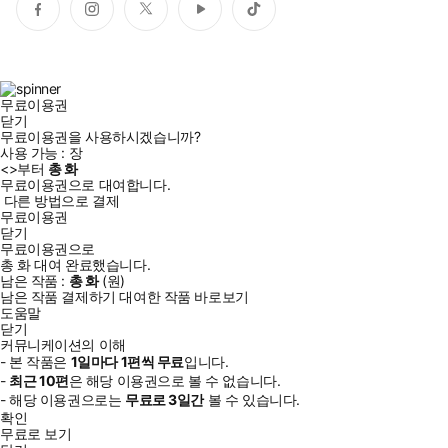
페
인
트
유
틱
이
스
위
튜
톡
스
타
터
브
북
그
램
무료이용권
닫기
무료이용권을 사용하시겠습니까?
사용 가능 :
장
<
>부터
총
화
무료이용권으로 대여합니다.
다른 방법으로 결제
무료이용권
닫기
무료이용권으로
총
화
대여 완료했습니다.
남은 작품 :
총
화
(
원)
남은 작품 결제하기
대여한 작품 바로보기
도움말
닫기
커뮤니케이션의 이해
- 본 작품은
1일
마다
1
편씩 무료
입니다.
-
최근
10편
은 해당 이용권으로 볼 수 없습니다.
- 해당 이용권으로는
무료로
3일
간
볼 수 있습니다.
확인
무료로 보기