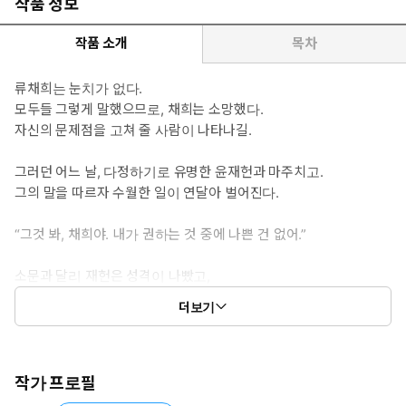
작품 정보
을 기르는 게 좋을 거란 말을 줄곧 들으며 자랐다. 불행히도 사회성
은 혼자 키울 수 있는 문제가 아니다. 위기감을 느낀 찰나, 동아줄을
작품 소개
목차
만나 매달리기 시작한다.
류채희는 눈치가 없다.
*이럴 때 보세요 :
모두들 그렇게 말했으므로, 채희는 소망했다.
풋내 나는 청춘의 서툴지만 진심 어린 사랑 이야기가 보고 싶을
자신의 문제점을 고쳐 줄 사람이 나타나길.
때.
그러던 어느 날, 다정하기로 유명한 윤재헌과 마주치고.
*공감 글귀 :
그의 말을 따르자 수월한 일이 연달아 벌어진다.
“양심에 손을 얹고 생각해 봐. 너 하고 싶은 대로 다 해 줬잖아.”
“여태까지 전부 선배 마음대로만 했잖아요.”
“그것 봐, 채희야. 내가 권하는 것 중에 나쁜 건 없어.”
“그동안 거기 보여달라고 할 때 내가 보여줬어, 안 보여줬어!”
소문과 달리 재헌은 성격이 나빴고,
사람들을 성가셔 하면서도 이용해 먹기 바빴다.
더보기
그렇기에 채희는 직감했다.
이 사람이야말로 자신을 바로 잡아줄 귀인이다.
작가 프로필
하지만 어떻게 거래해야 하지?