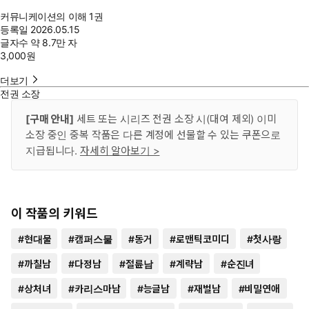
커뮤니케이션의 이해 1권
등록일
2026.05.15
글자수
약 8.7만 자
3,000
원
더보기
전권 소장
[구매 안내]
세트 또는 시리즈 전권 소장 시(대여 제외) 이미
소장 중인 중복 작품은 다른 계정에 선물할 수 있는 쿠폰으로
지급됩니다.
자세히 알아보기 >
이 작품의 키워드
#
현대물
#
캠퍼스물
#
동거
#
로맨틱코미디
#
첫사랑
#
까칠남
#
다정남
#
절륜남
#
계략남
#
순진녀
#
상처녀
#
카리스마남
#
능글남
#
재벌남
#
비밀연애