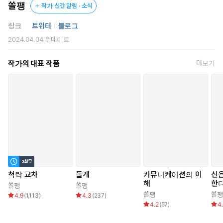
쏠팽
작가 신간 알림 · 소식
다행히도 답은 생각보다 쉽게 찾아온다.
링크
트위터
블로그
<5. 둘은 합의 하에 성관계를 주고받는다>
2024.04.04
업데이트
계약서에 이런 조항까지 추가할 줄은 몰랐지만.
작가의 대표 작품
더보기
*
주르륵, 흘러내리는 아이스크림을 보던 채희가 무심하게 물었다.
“이제 어떡할까요, 선배. 더 빨까요?”
류채희는 도발했고, 윤재헌은 넘어왔다.
사회성과 욕망을 담보로 한 거래가 시작되었다.
척락 교차
들개
커뮤니케이션의 이
신은
해
한
쏠팽
쏠팽
쏠팽
쏠
4.9
(
1,113
)
4.3
(
237
)
4.2
(
57
)
4