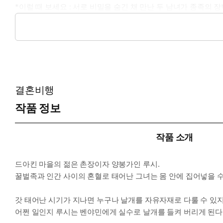
*이럴 때 보세요 : 서로 비밀을 숨긴 채 만난 두 남녀가 종족의
*공감 글귀 :
“너, 혹시 짐승이야?”
“아, 아뇨! 저, 저는…….”
“…….”
“짐승이 아니라, 흑, 꿀벌인데요…….”
결혼비행
작품 정보
작품 소개
드아킨 마을의 젊은 촌장이자 양봉가인 루시.
꿀벌족과 인간 사이의 혼혈로 태어난 그녀는 몸 안에 집어넣을 수
갓 태어난 시기가 지나면 누구나 날개를 자유자재로 다룰 수 있
어쩐 일인지 루시는 벤야민에게 실수로 날개를 들켜 버리게 된다