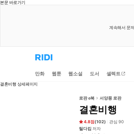
본문 바로가기
계속해서 문제
리
디
홈
으
만화
웹툰
웹소설
도서
셀렉트
로
이
결혼비행 상세페이지
동
로판 e북
서양풍 로판
결혼비행
4.8
(
102
)
관심
90
틸다킴
저자