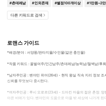
#
츤데레남
#
인외존재
#
별점100개이상
#
1만원~2
다른 키워드로 검색
로맨스 가이드
*배경/분야 : 서양풍/판타지물/수인물(같은 충인물)
*작품 키워드 : 꿀벌여주/인간남주/츤데레남/능력남/철벽남/후
*남자주인공 : 벤야민 위어(26세) - 현직 왕실 직속 지리 정보
신뢰를 무엇보다 중시한다.
*여자주인공 : 루시 오로르(23세) - 드아킨 마을의 젊은 촌장.
아온 비애가 있다. 벤야민의 도움으로 마을 밖 세상에 나가게 된다