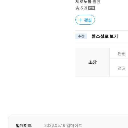
제로노블
출판
총 5권
관심
웹소설로 보기
추천
단권
소장
전권
업데이트
2026.05.16
업데이트