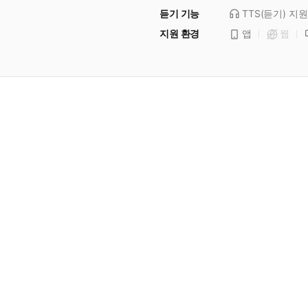
듣기 기능
TTS(듣기)
지원
지원 환경
앱
웹