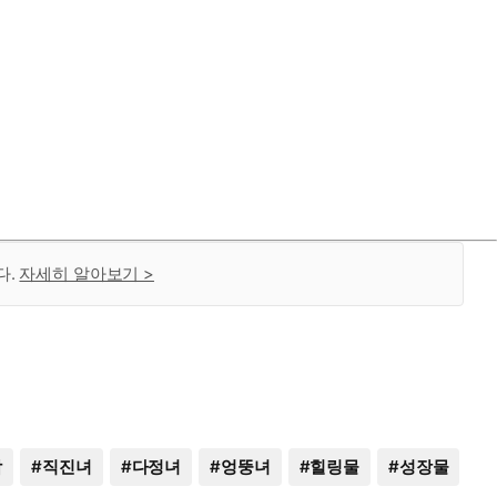
다.
자세히 알아보기 >
남
#
직진녀
#
다정녀
#
엉뚱녀
#
힐링물
#
성장물