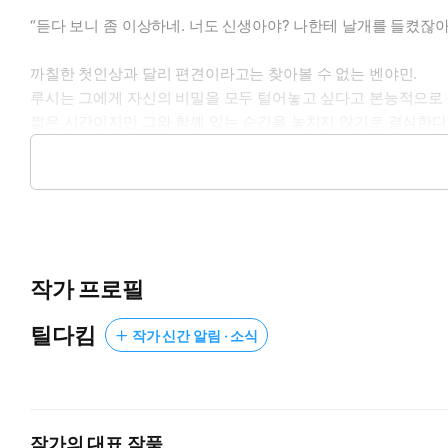
“듣다 보니 좀 이상하네. 너도 신생아야? 나한테 날개를 들켰잖아.
까칠한 첫인상과 달리 편견이라고는 찾아볼 수 없는 벤야민.
루시는 그에게 자신의 비밀을 모두 털어놓고 싶다고 본능적으로
짧은 시간이지만 그와 함께 있는 순간을 놓치지 않기로 결심한다
“단장님, 저랑 교미하실래요?”
“나가. 너 날개 있지? 훨훨 날아가서 다른 수컷을 찾아봐.”
번식기를 맞이한 꿀벌은 치명적으로 유혹하며 벤야민에게 접근한
그리고 루시는 벤야민에게도 비밀이 있다는 것을 알게 되는데……
작가 프로필
틸다킴
작가 신간 알림 · 소식
작가의 대표 작품