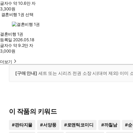
글자수
약 10.6만 자
3,300
원
결혼비행 1권 선택
결혼비행 1권
등록일
2026.05.18
글자수
약 9.2만 자
3,000
원
더보기
[구매 안내]
세트 또는 시리즈 전권 소장 시(대여 제외) 이미
이 작품의 키워드
#
판타지물
#
서양풍
#
로맨틱코미디
#
까칠남
#
순