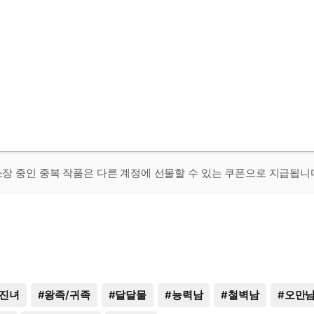
 소장 중인 중복 작품은 다른 계정에 선물할 수 있는 쿠폰으로 지급됩니
진녀
#
왕족/귀족
#
달달물
#
능력남
#
철벽남
#
오만