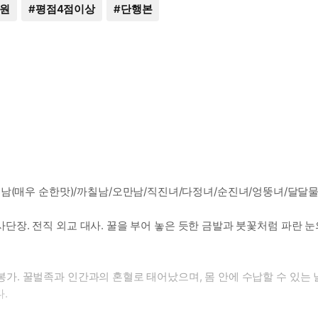
만원
#
평점4점이상
#
단행본
회남(매우 순한맛)/까칠남/오만남/직진녀/다정녀/순진녀/엉뚱녀/달달
 조사단장. 전직 외교 대사. 꿀을 부어 놓은 듯한 금발과 붓꽃처럼 파란
 양봉가. 꿀벌족과 인간과의 혼혈로 태어났으며, 몸 안에 수납할 수 있
.