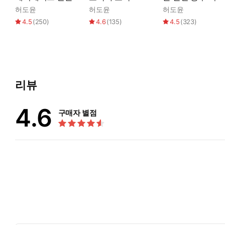
허도윤
허도윤
허도윤
4.5
(
250
)
4.6
(
135
)
4.5
(
323
)
리뷰
4.6
구매자 별점