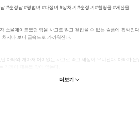
처남 #순정남 #평범녀 #다정녀 #상처녀 #순정녀 #힐링물 #애잔물
자 소울메이트였던 형을 사고로 잃고 걷잡을 수 없는 슬픔에 휩싸인다
의 처지다 보니 급속도로 가까워진다.
였던 아빠와 개마저 어이없는 사고로 죽고 세상이 무너진다. 아빠가 운
는 기꺼이 재봉틀 앞에 앉는다.
더보기
룬 사랑 이야기가 읽고 싶을 때