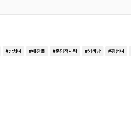
#
상처녀
#
애잔물
#
운명적사랑
#
뇌섹남
#
평범녀