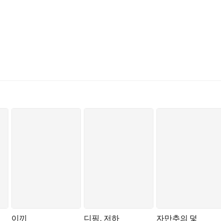
니까 제 말뜻은.” 하고 말하며
이끼
디핑, 저하
자만추의 덫