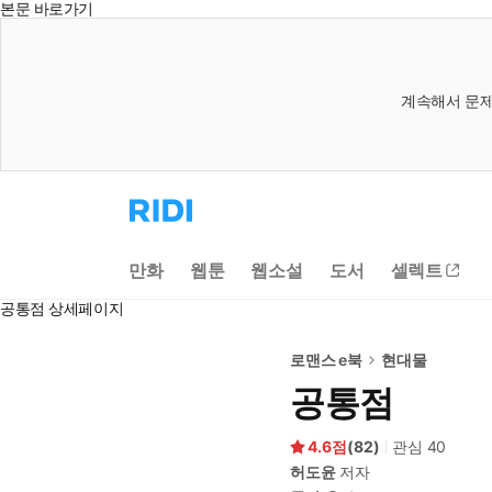
본문 바로가기
계속해서 문제
리
디
홈
으
만화
웹툰
웹소설
도서
셀렉트
로
이
공통점 상세페이지
동
로맨스 e북
현대물
공통점
4.6
(
82
)
관심
40
허도윤
저자