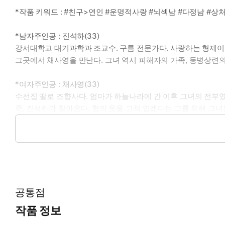
*작품 키워드 : #친구>연인 #운명적사랑 #뇌섹남 #다정남 #상
*남자주인공 : 진석하(33)
강서대학교 대기과학과 조교수. 구름 전문가다. 사랑하는 형제이
그곳에서 채사영을 만난다. 그녀 역시 피해자의 가족, 동병상련
*여자주인공 : 채사영(33)
수선집 딸로 조향사다. 엄마가 하늘나라에 간 이후 그녀의 전부
족, 진석하가 찾아온다. 형의 옷을 고쳐 입겠다는 그를 위해 그녀
*이럴 때 보세요 : 마음과 마음이, 몸과 몸이, 온전히 하나를 이
*공감 글귀 : 우리 사이에.
공통점
작품 정보