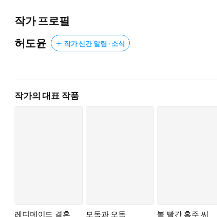
허둥지둥 “그게요, 제 말뜻은. 오해하지 마세요, 제 말뜻은. 그러
작가 프로필
손사래 치는 그녀에게 석하가 부드럽게 대꾸했다.
허도윤
작가 신간 알림 · 소식
“괜찮습니다. 어떤 마음에서 밀려 나온 문장인지 이해합니다.
엄밀히 따지면 ‘우리 사이에’가 아주 틀린 말도 아니죠.
우리, 마음과 마음이 겹치고, 심정과 심정이 섞인 관계니까요.”
고통을 공유하는 공통점(共痛點)에서
작가의 대표 작품
일상으로 소통하는 공통점(共通點)으로 이어지다가
결국엔 ‘점(點)’마저 커지는 애틋한 사랑 이야기.
레디메이드 결혼
모독과 오독
볼 빨간 홍주 씨