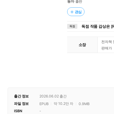
동아
출판
관심
독점 작품 감상은 [R
독점
전자책 
소장
판매가
출간 정보
2026.06.02
출간
파일 정보
약 10.2만 자
EPUB
0.9MB
ISBN
-