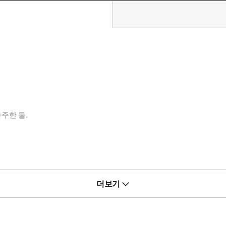
주한 둘.
더보기
하다니 정신이 나갔지 싶었다.