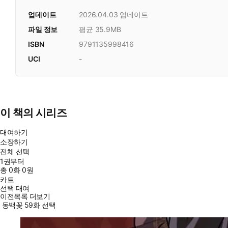
업데이트
2026.04.03
업데이트
파일 정보
평균 35.9MB
ISBN
9791135998416
UCI
-
이 책의 시리즈
대여하기
소장하기
전체 선택
1권부터
총
0
화
0원
카트
선택 대여
이전목록 더보기
동백꽃 59화 선택