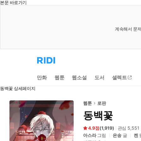
본문 바로가기
계속해서 문제
리
디
홈
으
만화
웹툰
웹소설
도서
셀렉트
로
이
동백꽃 상세페이지
동
웹툰
로판
동백꽃
4.9
(
1,919
)
관심
5,551
아스라
그림
은송
글
켄