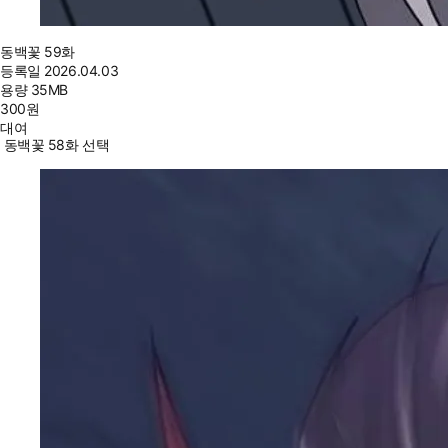
동백꽃 59화
등록일
2026.04.03
용량
35MB
300
원
대여
동백꽃 58화 선택