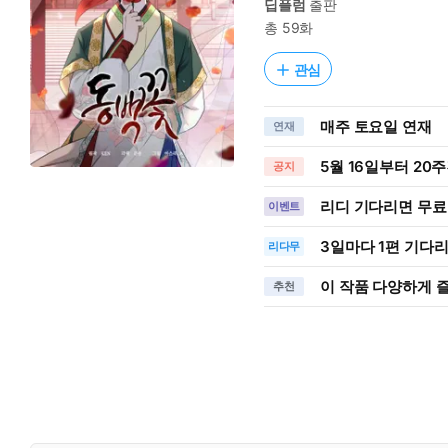
딥플럼
출판
총 59화
관심
매주 토요일 연재
연재
5월 16일부터 20
공지
리디 기다리면 무료
이벤트
3일
마다
1편 기다
리다무
이 작품 다양하게 
추천