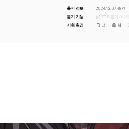
출간 정보
2024.12.07
출간
듣기 기능
TTS(듣기)
미
지
지원 환경
앱
웹