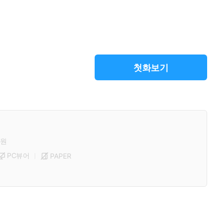
첫화보기
원
PC뷰어
PAPER