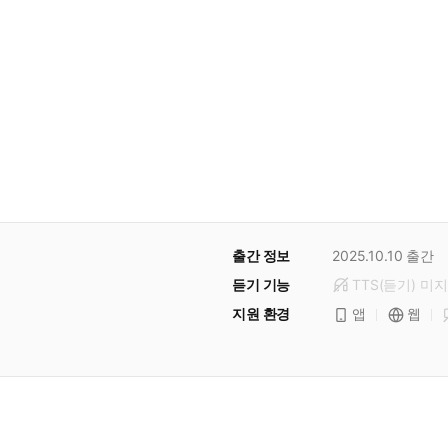
출간 정보
2025.10.10
출간
듣기 기능
TTS(듣기)
미
지
지원 환경
앱
웹