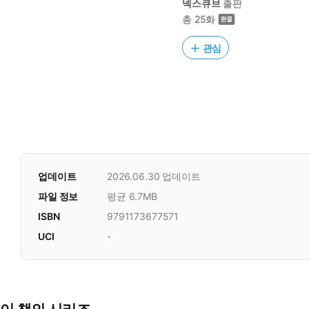
넥스큐브
출판
총 25화
관심
업데이트
2026.06.30
업데이트
파일 정보
평균 6.7MB
ISBN
9791173677571
UCI
-