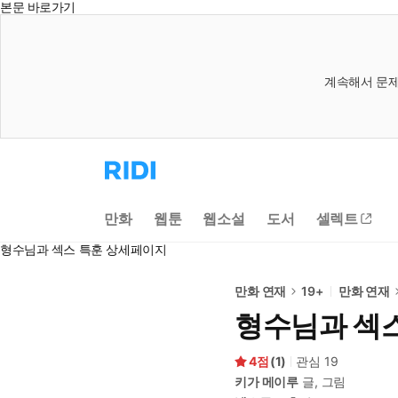
본문 바로가기
계속해서 문제
리
디
홈
으
만화
웹툰
웹소설
도서
셀렉트
로
이
형수님과 섹스 특훈 상세페이지
동
만화 연재
19+
만화 연재
형수님과 섹
4
(
1
)
관심
19
키가 메이루
글, 그림