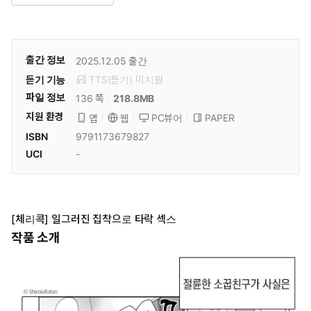
출간 정보
2025.12.05
출간
듣기 기능
TTS(듣기)
미
지원
파일 정보
218.8MB
136 쪽
지원 환경
PC뷰어
PAPER
앱
웹
ISBN
9791173679827
UCI
-
[체리콕] 일그러진 집착으로 타락 섹스
작품 소개