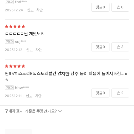
thd***
댓글
0
0
2025.12.24
신고
차단
ㄷㄷㄷㄷㄷ씬 개맛도리
suj***
댓글
0
3
2025.12.12
신고
차단
씬95% 스토리5% 스토리랄건 없지만 남주 몸이 마음에 들어서 5점...ㅎ
ㅎ
hhw***
댓글
0
2
2025.12.11
신고
차단
구매자 표시 기준은 무엇인가요?