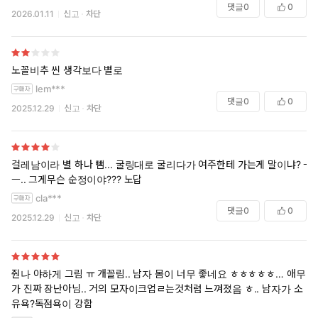
댓글
0
0
2026.01.11
신고
차단
노꼴비추 씬 생각보다 별로
lem***
댓글
0
0
2025.12.29
신고
차단
걸레남이라 별 하나 뺌... 굴링대로 굴리다가 여주한테 가는게 말이냐? ㅡ
ㅡ.. 그게무슨 순정이야??? 노답
cla***
댓글
0
0
2025.12.29
신고
차단
줜나 야하게 그림 ㅠ 개꼴림.. 남자 몸이 너무 좋네요 ㅎㅎㅎㅎㅎ… 애무
가 진짜 장난아님.. 거의 모자이크업ㄹ는것처럼 느껴졌음 ㅎ.. 남자가 소
유욕?독점욕이 강함