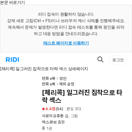
본문 바로가기
인
스
리디 접속이 원활하지 않습니다.
턴
강제 새로 고침(Ctrl + F5)이나 브라우저 캐시 삭제를 진행해주세요.
트
검
계속해서 문제가 발생한다면 리디 접속 테스트를 통해 원인을 파악
색
하고 대응 방법을 안내드리겠습니다.
테스트 페이지로 이동하기
검
리
로그인
색
디
[체리콕] 일그러진 집착으로 타락 섹스 상세페이지
홈
으
로
만화 e북
성인
이
만화 e북
해외 순정
동
[체리콕] 일그러진 집착으로 타
락 섹스
4.4
(
54
)
관심
313
시로이 오후톤
글, 그림
넥스큐브
출판
총 1권