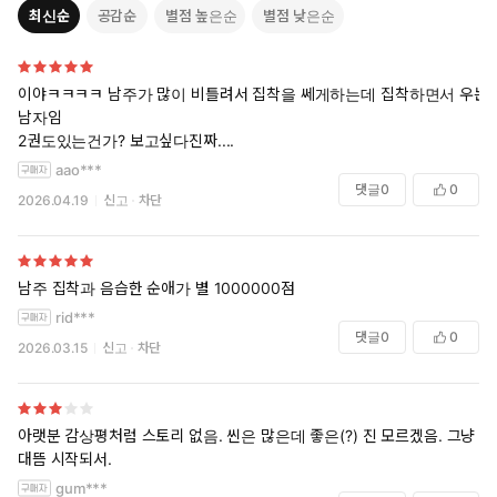
최신순
공감순
별점 높은순
별점 낮은순
※본 작품은 동인지입니다.
대학 최고의 인기남, 오우마 소타는 텐코의 소꿉친구.
이야ㅋㅋㅋㅋ 남주가 많이 비틀려서 집착을 쎄게하는데 집착하면서 우는
대학에선 여자들을 바꿔가며 노는 쓰레기 같은 남자지만,
남자임
연애 대상이 아니기에 지금까지도 친한 친구로 지낸다고
2권도있는건가? 보고싶다진짜....
텐코는 그렇게 생각하고 있었다.
aao***
하지만 그녀에게 남자 친구가 생겼다는 사실을 알게 되자,
댓글
0
0
2026.04.19
신고
차단
소타는 평소보다 짙은 스킨십으로 그녀를 밀어붙이기 시작하고…
“텐짱은 지금 소꿉친구한테 첫 경험을 빼앗긴 거야.”
소꿉친구의 집착에 친구의 선을 넘고 만 두 사람은―?!
남주 집착과 음습한 순애가 별 1000000점
rid***
댓글
0
0
2026.03.15
신고
차단
아랫분 감상평처럼 스토리 없음. 씬은 많은데 좋은(?) 진 모르겠음. 그냥
대뜸 시작되서.
gum***