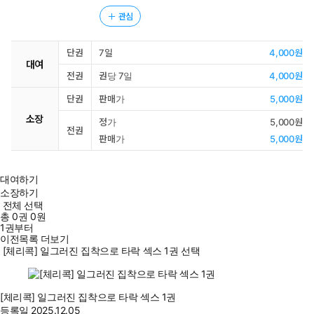
관심
단권
7일
4,000원
대여
전권
권당 7일
4,000원
단권
판매가
5,000원
소장
정가
5,000원
전권
판매가
5,000원
대여하기
소장하기
전체 선택
총
0
권
0원
1권부터
이전목록 더보기
[체리콕] 일그러진 집착으로 타락 섹스 1권 선택
[체리콕] 일그러진 집착으로 타락 섹스 1권
등록일
2025.12.05