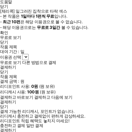
도움말
닫기
[체리콕] 일그러진 집착으로 타락 섹스
- 본 작품은
1일
마다
1
편씩 무료
입니다.
-
최근
10편
은 해당 이용권으로 볼 수 없습니다.
- 해당 이용권으로는
무료로
3일
간
볼 수 있습니다.
확인
무료로 보기
닫기
작품 제목
대여 기간 :
일
이용권 선택
무료로 보기
다른 방법으로 결제
결제하기
닫기
작품 제목
결제 금액 :
원
리디포인트 사용:
0
원
(
원 보유)
리디캐시 사용:
100
원
(
원 보유)
결제하고 바로보기
결제하고 다음에 보기
결제하기
닫기
결제 가능한 리디캐시, 포인트가 없습니다.
리디캐시 충전하고 결제없이 편하게 감상하세요.
리디포인트 적립 혜택도 놓치지 마세요!
충전하고 결제
일반 결제
결제하기