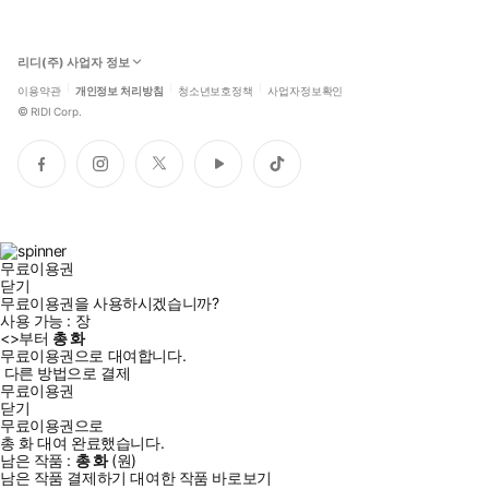
리디(주) 사업자 정보
이용약관
개인정보 처리방침
청소년보호정책
사업자정보확인
©
RIDI Corp.
페
인
트
유
틱
이
스
위
튜
톡
스
타
터
브
북
그
램
무료이용권
닫기
무료이용권을 사용하시겠습니까?
사용 가능 :
장
<
>부터
총
화
무료이용권으로 대여합니다.
다른 방법으로 결제
무료이용권
닫기
무료이용권으로
총
화
대여 완료했습니다.
남은 작품 :
총
화
(
원)
남은 작품 결제하기
대여한 작품 바로보기