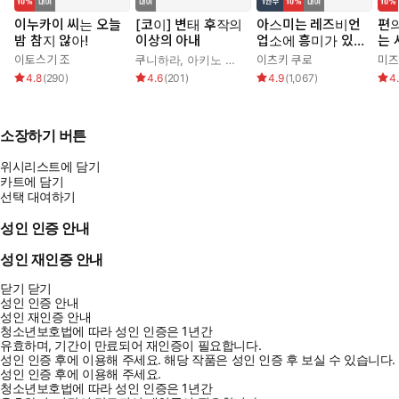
이누카이 씨는 오늘
[코이] 변태 후작의
아스미는 레즈비언
편
밤 참지 않아!
이상의 아내
업소에 흥미가 있습
는 
니다!
이토스기 조
쿠니하라
,
아키노 신쥬
,
가무
이츠키 쿠로
미즈
4.8
(
290
)
4.6
(
201
)
4.9
(
1,067
)
4
소장하기 버튼
위시리스트에 담기
카트에 담기
선택 대여하기
성인 인증 안내
성인 재인증 안내
닫기
닫기
성인 인증 안내
성인 재인증 안내
청소년보호법에 따라 성인 인증은 1년간
유효하며, 기간이 만료되어 재인증이 필요합니다.
성인 인증 후에 이용해 주세요.
해당 작품은 성인 인증 후 보실 수 있습니다.
성인 인증 후에 이용해 주세요.
청소년보호법에 따라 성인 인증은 1년간