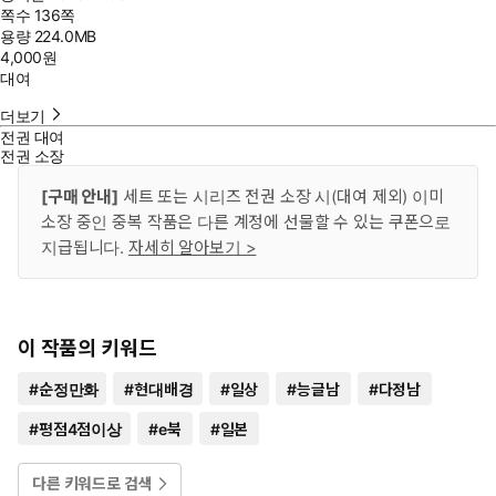
쪽수
136쪽
용량
224.0MB
4,000
원
대여
더보기
전권 대여
전권 소장
[구매 안내]
세트 또는 시리즈 전권 소장 시(대여 제외) 이미
소장 중인 중복 작품은 다른 계정에 선물할 수 있는 쿠폰으로
지급됩니다.
자세히 알아보기 >
이 작품의 키워드
#
순정만화
#
현대배경
#
일상
#
능글남
#
다정남
#
평점4점이상
#
e북
#
일본
다른 키워드로 검색