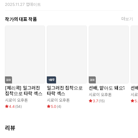
2025.11.27
업데이트
작가의 대표 작품
더보기
[체리콕] 일그러진
일그러진 집착으로
선배, 맡아도 돼요?
선배
집착으로 타락 섹스
타락 섹스
시로이 오후톤
시로
시로이 오후톤
시로이 오후톤
3.7
(
15
)
5
4.4
(
54
)
5.0
(
4
)
리뷰