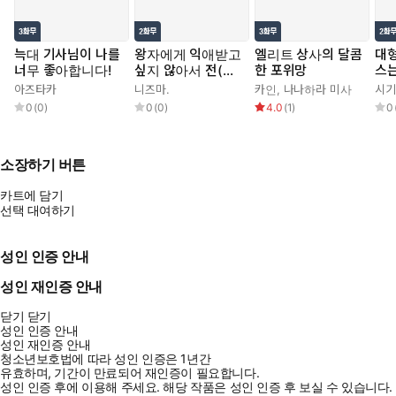
늑대 기사님이 나를
왕자에게 익애받고
엘리트 상사의 달콤
대형
너무 좋아합니다!
싶지 않아서 전(前)
한 포위망
스는
프린세스지만 남장
아즈타카
니즈마.
카인
,
나나하라 미사
시기
집사가 되겠습니다!
0
(
0
)
0
(
0
)
4.0
(
1
)
0
초야편
소장하기 버튼
카트에 담기
선택 대여하기
성인 인증 안내
성인 재인증 안내
닫기
닫기
성인 인증 안내
성인 재인증 안내
청소년보호법에 따라 성인 인증은 1년간
유효하며, 기간이 만료되어 재인증이 필요합니다.
성인 인증 후에 이용해 주세요.
해당 작품은 성인 인증 후 보실 수 있습니다.