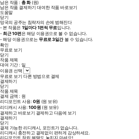
남은 작품 :
총
화
(
원)
남은 작품 결제하기
대여한 작품 바로보기
도움말
닫기
망국의 공주는 침략자의 손에 범해진다
- 본 작품은
1일
마다
1
편씩 무료
입니다.
-
최근
10편
은 해당 이용권으로 볼 수 없습니다.
- 해당 이용권으로는
무료로
3일
간
볼 수 있습니다.
확인
무료로 보기
닫기
작품 제목
대여 기간 :
일
이용권 선택
무료로 보기
다른 방법으로 결제
결제하기
닫기
작품 제목
결제 금액 :
원
리디포인트 사용:
0
원
(
원 보유)
리디캐시 사용:
100
원
(
원 보유)
결제하고 바로보기
결제하고 다음에 보기
결제하기
닫기
결제 가능한 리디캐시, 포인트가 없습니다.
리디캐시 충전하고 결제없이 편하게 감상하세요.
리디포인트 적립 혜택도 놓치지 마세요!