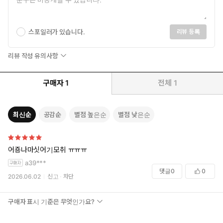
스포일러가 있습니다.
리뷰 등록
리뷰 작성 유의사항
구매자
1
전체
1
최신순
공감순
별점 높은순
별점 낮은순
어죵나마싯어기모취 ㅠㅠㅠ
a39***
댓글
0
0
2026.06.02
신고
차단
구매자 표시 기준은 무엇인가요?