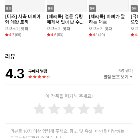
[미즈] 사축 마피아
[체리콕] 절륜 유령
[체리콕] 아빠가 말
[퓨
와 애완 토끼
에게서 벗어날 수
하는 대로
으면
없어
오코노기 핫파
오코노기 핫파
오코노기 핫파
오코
4.7
(
96
)
4.6
(
50
)
4.1
(
40
)
4
리뷰
4.3
3
명 평가
구매자 별점
별점 분포 보기
이 작품을 평가해 주세요!