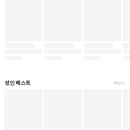
※본 작품은 동인지입니다.
자비로운 공주 에스텔은 겉으로는 끊임없이 웃고 있지만,
가족과 백성들의 매정한 말과 행동에 상처받고 있었다.
어느 날 사랑하던 나라가 하룻밤 사이에 함락되었고
에스텔은 용병 출신인 적국의 왕 ‘단테’의 아내로서 잡혀간다.
밤낮으로 장소를 불문하고 범하는 가운데,
그녀는 억누르던 자신의 진짜 기분을 깨닫게 되는데―?!
성인 베스트
더보기