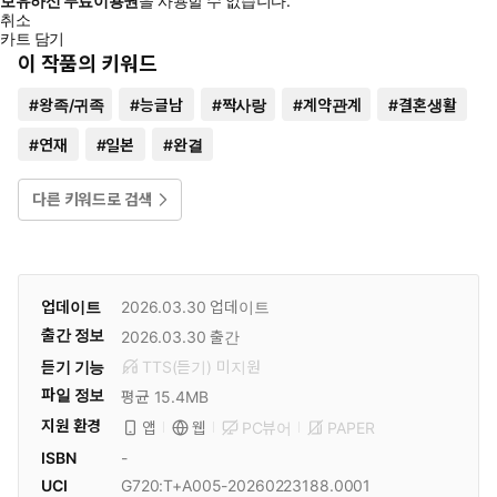
보유하신 무료이용권
을 사용할 수 없습니다.
취소
카트 담기
이 작품의 키워드
#
왕족/귀족
#
능글남
#
짝사랑
#
계약관계
#
결혼생활
#
연재
#
일본
#
완결
다른 키워드로 검색
업데이트
2026.03.30
업데이트
출간 정보
2026.03.30
출간
듣기 기능
TTS(듣기)
미
지원
파일 정보
평균 15.4MB
지원 환경
PC뷰어
PAPER
앱
웹
ISBN
-
UCI
G720:T+A005-20260223188.0001