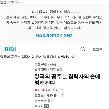
본문 바로가기
인
스
리디 접속이 원활하지 않습니다.
턴
강제 새로 고침(Ctrl + F5)이나 브라우저 캐시 삭제를 진행해주세요.
트
검
계속해서 문제가 발생한다면 리디 접속 테스트를 통해 원인을 파악
색
하고 대응 방법을 안내드리겠습니다.
테스트 페이지로 이동하기
검
리
로그인
색
디
망국의 공주는 침략자의 손에 범해진다 상세페이지
홈
으
로
만화 연재
성인
이
만화 연재
해외 순정
동
망국의 공주는 침략자의 손에
범해진다
4.3
(
3
)
관심
35
오코노기 핫파
글, 그림
넥스큐브
출판
총 4화