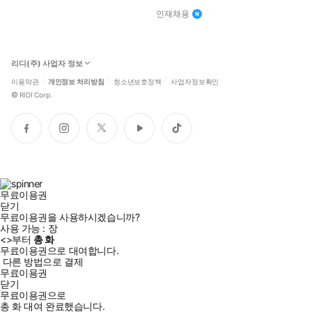
인재채용
리디(주) 사업자 정보
이용약관
개인정보 처리방침
청소년보호정책
사업자정보확인
©
RIDI Corp.
페
인
트
유
틱
이
스
위
튜
톡
스
타
터
브
북
그
램
무료이용권
닫기
무료이용권을 사용하시겠습니까?
사용 가능 :
장
<
>부터
총
화
무료이용권으로 대여합니다.
다른 방법으로 결제
무료이용권
닫기
무료이용권으로
총
화
대여 완료했습니다.