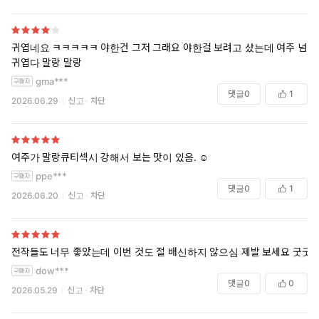
귀엽네요 ㅋㅋㅋㅋㅋ 야한건 그저 그래요 야한걸 보려고 샀는데 여주 넘
귀엽다 말랑 말랑
gma***
댓글
0
1
2026.06.29
신고
차단
여주가 말랑큐티섹시 강해서 보는 맛이 있음. ☺️
ppe***
댓글
0
1
2026.06.20
신고
차단
전작들도 너무 좋았는데 이번 것도 절 배신하지 않으심 제발 보세요 굿굿
dow***
댓글
0
0
2026.05.29
신고
차단