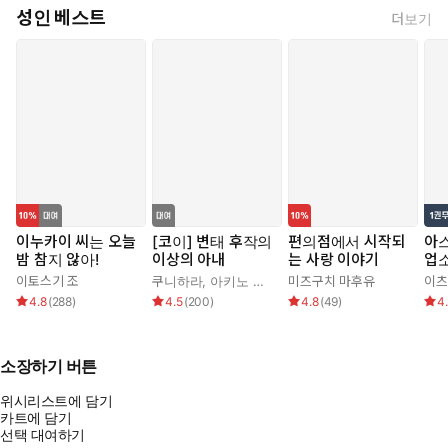
성인 베스트
더보기
이누카이 씨는 오늘
[코이] 변태 후작의
편의점에서 시작되
아
밤 참지 않아!
이상의 아내
는 사랑 이야기
업
니다
이토스기 조
쿠니하라
,
아키노 신쥬
,
가무
미즈구치 마후유
이츠
4.8
(
288
)
4.5
(
200
)
4.8
(
49
)
4
소장하기 버튼
위시리스트에 담기
카트에 담기
선택 대여하기