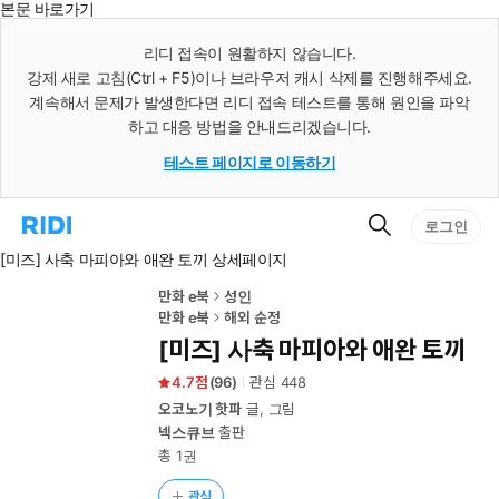
본문 바로가기
인
스
리디 접속이 원활하지 않습니다.
턴
강제 새로 고침(Ctrl + F5)이나 브라우저 캐시 삭제를 진행해주세요.
트
검
계속해서 문제가 발생한다면 리디 접속 테스트를 통해 원인을 파악
색
하고 대응 방법을 안내드리겠습니다.
테스트 페이지로 이동하기
검
리
로그인
색
디
[미즈] 사축 마피아와 애완 토끼 상세페이지
홈
으
로
만화 e북
성인
이
만화 e북
해외 순정
동
[미즈] 사축 마피아와 애완 토끼
4.7
(
96
)
관심
448
오코노기 핫파
글, 그림
넥스큐브
출판
총 1권
관심