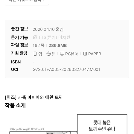
출간 정보
2026.04.10
출간
듣기 기능
TTS(듣기)
미
지원
파일 정보
286.8MB
162 쪽
지원 환경
PC뷰어
PAPER
앱
웹
ISBN
-
UCI
G720:T+A005-20260327047.M001
[미즈] 사축 마피아와 애완 토끼
작품 소개