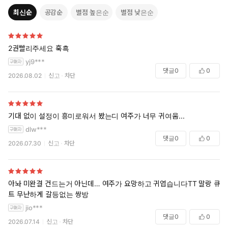
최신순
공감순
별점 높은순
별점 낮은순
귀여운 토끼 수인 쥬나는 주인을 기다리고 있는 고급 펫.
하지만 높은 자존심과 까칠한 성격으로 다가오는 손님들을 공격한
다.
2권빨리주세요 훅흑
도망치고 또 도망쳐, 결국 팔리지 않고 남아버렸지만,
yj9***
그것은 주인에게 버림받지 않기 위한 그녀 나름의 대책이었다.
댓글
0
0
2026.08.02
신고
차단
하지만 거리를 장악한 마피아 일당에게 억지로 팔려버리고,
주인이라고 나타난 것은 인상이 나쁜 거구의 남자, 시마즈였다!
“난 널 키울 생각이 없어. 반품할 거야.”
기대 없이 설정이 흥미로워서 봤는디 여주가 너무 귀여움...
그러나 시마즈의 반응은 예상과는 달리 쥬나에게 관심을 보이지 않
자,
dlw***
댓글
0
0
고급 펫의 자존심을 걸고 유혹하려다 오히려 그에게 휘둘리고 마는
2026.07.30
신고
차단
데…?!
피곤에 찌든 마피아 ♥ 팔리지 않는 토끼 수인
아놔 미완결 건드는거 아닌데… 여주가 요망하고 귀엽습니다TT 말랑 큐
두 사람의 기묘한 동거 생활이 시작된다!
트 무난하게 갈등없는 쌍방
jio***
댓글
0
0
2026.07.14
신고
차단