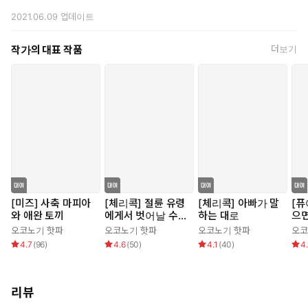
2021.06.09
업데이트
작가의 대표 작품
더보기
[미즈] 사축 마피아
[체리콕] 절륜 유령
[체리콕] 아빠가 말
[퓨
와 애완 토끼
에게서 벗어날 수
하는 대로
으면
없어
오코노기 핫파
오코노기 핫파
오코노기 핫파
오코
4.7
(
96
)
4.6
(
50
)
4.1
(
40
)
4
리뷰