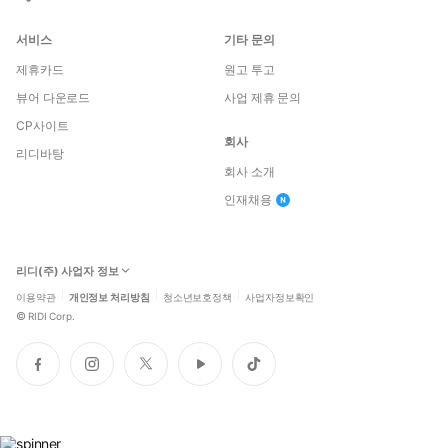
서비스
기타 문의
제휴카드
원고 투고
뷰어 다운로드
사업 제휴 문의
CP사이트
회사
리디바탕
회사 소개
인재채용
리디(주) 사업자 정보
이용약관
개인정보 처리방침
청소년보호정책
사업자정보확인
©
RIDI Corp.
페
인
트
유
틱
이
스
위
튜
톡
스
타
터
브
북
그
램