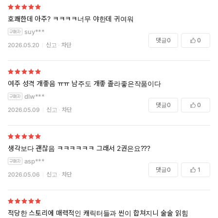
호쾌한데 아주? ㅋㅋㅋㅋ너무 야한데 귀여워
suy***
댓글
0
0
2026.05.20
신고
차단
여주 성격 개좋음 ㅠㅠ 남주도 개좋 졸라좋은작품이다
dlw***
댓글
0
0
2026.05.09
신고
차단
생각보다 괜찮음 ㅋㅋㅋㅋㅋㅋ 그래서 2권은요???
asp***
댓글
0
1
2026.05.06
신고
차단
적당한 스토리에 매력적인 캐릭터들과 씬이 합쳐지니 술술 읽힘