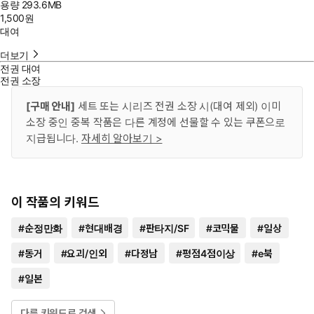
용량
293.6MB
1,500
원
대여
더보기
전권 대여
전권 소장
[구매 안내]
세트 또는 시리즈 전권 소장 시(대여 제외) 이미
소장 중인 중복 작품은 다른 계정에 선물할 수 있는 쿠폰으로
지급됩니다.
자세히 알아보기 >
이 작품의 키워드
#
순정만화
#
현대배경
#
판타지/SF
#
코믹물
#
일상
#
동거
#
요괴/인외
#
다정남
#
평점4점이상
#
e북
#
일본
다른 키워드로 검색