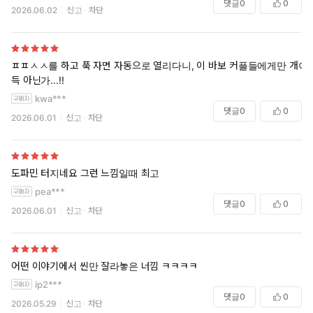
댓글
0
0
2026.06.02
신고
차단
ㅍㅍㅅㅅ를 하고 푹 자면 자동으로 열리다니, 이 바보 커플들에게만 개이
득 아닌가...!!
kwa***
댓글
0
0
2026.06.01
신고
차단
도파민 터지네요 그런 느낌일때 최고
pea***
댓글
0
0
2026.06.01
신고
차단
어떤 이야기에서 씬만 잘라놓은 너낌 ㅋㅋㅋㅋ
ip2***
댓글
0
0
2026.05.29
신고
차단