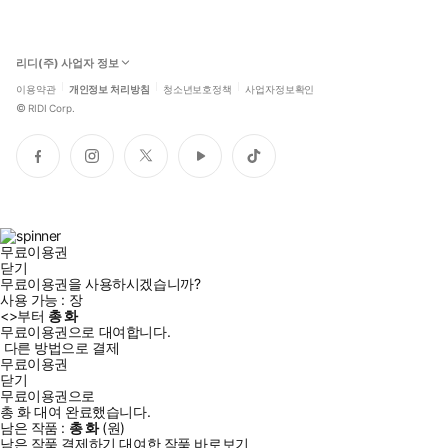
리디(주) 사업자 정보
이용약관
개인정보 처리방침
청소년보호정책
사업자정보확인
©
RIDI Corp.
페
인
트
유
틱
이
스
위
튜
톡
스
타
터
브
북
그
램
무료이용권
닫기
무료이용권을 사용하시겠습니까?
사용 가능 :
장
<
>부터
총
화
무료이용권으로 대여합니다.
다른 방법으로 결제
무료이용권
닫기
무료이용권으로
총
화
대여 완료했습니다.
남은 작품 :
총
화
(
원)
남은 작품 결제하기
대여한 작품 바로보기