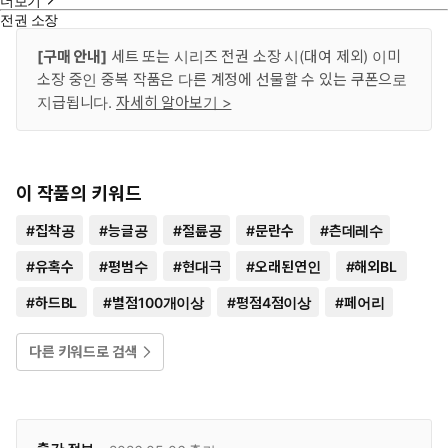
더보기
전권 소장
[구매 안내]
세트 또는 시리즈 전권 소장 시(대여 제외) 이미
소장 중인 중복 작품은 다른 계정에 선물할 수 있는 쿠폰으로
지급됩니다.
자세히 알아보기 >
이 작품의 키워드
#
집착공
#
능글공
#
절륜공
#
문란수
#
츤데레수
#
유혹수
#
평범수
#
현대극
#
오래된연인
#
해외BL
#
하드BL
#
별점100개이상
#
평점4점이상
#
페어리
다른 키워드로 검색