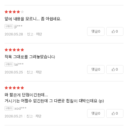
앞에 내용을 모르니... 좀 아쉽네요.
jji***
댓글
0
0
2026.05.28
신고
차단
적목 그대로를 그려놓았습니다
lai***
댓글
0
0
2026.05.25
신고
차단
와 짧은게 단점이긴한데...
거시기는 어쩔수 없긴한데 그 다른곳 흰칠이 대박인데요 (p)
xod***
댓글
0
0
2026.05.21
신고
차단