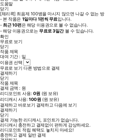
도움말
닫기
[체리콕] 최음제 100병을 마시지 않으면 나갈 수 없는 방
- 본 작품은
1일
마다
1
편씩 무료
입니다.
-
최근
10편
은 해당 이용권으로 볼 수 없습니다.
- 해당 이용권으로는
무료로
3일
간
볼 수 있습니다.
확인
무료로 보기
닫기
작품 제목
대여 기간 :
일
이용권 선택
무료로 보기
다른 방법으로 결제
결제하기
닫기
작품 제목
결제 금액 :
원
리디포인트 사용:
0
원
(
원 보유)
리디캐시 사용:
100
원
(
원 보유)
결제하고 바로보기
결제하고 다음에 보기
결제하기
닫기
결제 가능한 리디캐시, 포인트가 없습니다.
리디캐시 충전하고 결제없이 편하게 감상하세요.
리디포인트 적립 혜택도 놓치지 마세요!
충전하고 결제
일반 결제
결제하기