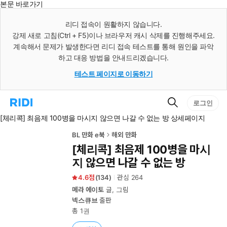
본문 바로가기
인
스
리디 접속이 원활하지 않습니다.
턴
강제 새로 고침(Ctrl + F5)이나 브라우저 캐시 삭제를 진행해주세요.
트
검
계속해서 문제가 발생한다면 리디 접속 테스트를 통해 원인을 파악
색
하고 대응 방법을 안내드리겠습니다.
테스트 페이지로 이동하기
검
리
로그인
색
디
[체리콕] 최음제 100병을 마시지 않으면 나갈 수 없는 방 상세페이지
홈
으
로
BL 만화 e북
해외 만화
이
[체리콕] 최음제 100병을 마시
동
지 않으면 나갈 수 없는 방
4.6
(
134
)
관심
264
메라 에이토
글, 그림
넥스큐브
출판
총 1권