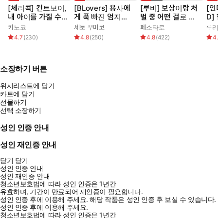
[체리콕] 컨트보이,
[BLovers] 용사에
[루비] 보상이랑 처
[인
내 아이를 가질 수
게 푹 빠진 엄지왕
벌 중 어떤 걸로 할
D]
있습니다!
자
래요?
봐
키노코
세토 우미코
페소타로
루
4.7
(
230
)
4.8
(
250
)
4.8
(
422
)
4
소장하기 버튼
위시리스트에 담기
카트에 담기
선물하기
선택 소장하기
성인 인증 안내
성인 재인증 안내
닫기
닫기
성인 인증 안내
성인 재인증 안내
청소년보호법에 따라 성인 인증은 1년간
유효하며, 기간이 만료되어 재인증이 필요합니다.
성인 인증 후에 이용해 주세요.
해당 작품은 성인 인증 후 보실 수 있습니다.
성인 인증 후에 이용해 주세요.
청소년보호법에 따라 성인 인증은 1년간