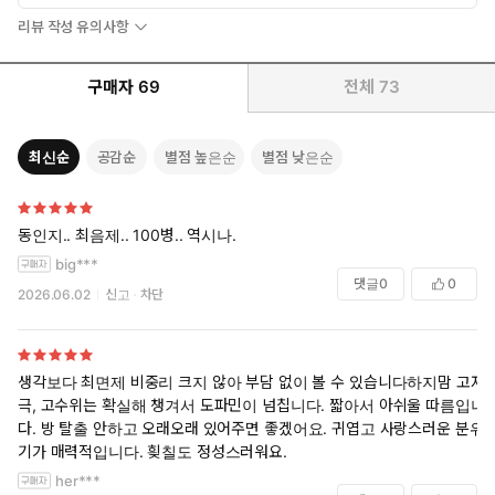
리뷰 작성 유의사항
구매자
69
전체
73
최신순
공감순
별점 높은순
별점 낮은순
동인지.. 최음제.. 100병.. 역시나.
big***
댓글
0
0
2026.06.02
신고
차단
생각보다 최면제 비중리 크지 않아 부담 없이 볼 수 있습니다하지맘 고자
극, 고수위는 확실해 챙겨서 도파민이 넘칩니다. 짧아서 아쉬울 따름입니
다. 방 탈출 안하고 오래오래 있어주면 좋겠어요. 귀엽고 사랑스러운 분위
기가 매력적입니다. 힂칠도 정성스러워요.
her***