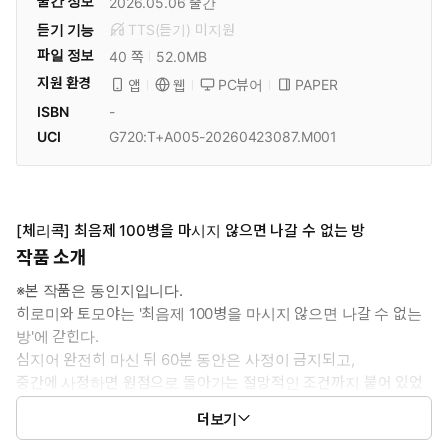
출간 정보
2026.05.06
출간
듣기 기능
TTS(듣기)
미
지원
파일 정보
52.0MB
40 쪽
지원 환경
PC뷰어
PAPER
앱
웹
ISBN
-
UCI
G720:T+A005-20260423087.M001
[체리콕] 최음제 100병을 마시지 않으면 나갈 수 없는 방
작품 소개
※본 작품은 동인지입니다.
히로미와 토모야는 '최음제 100병을 마시지 않으면 나갈 수 없는
방'에 갇힌다.
심지어 완전히 마신 뒤 60분 동안은 사정이 금지되고,
중간에 사정하면 원점으로 돌아가는 절망적인 조건까지 붙어 있었
는데?!
더보기
과연 두 사람은 무사히 방에서 나갈 수 있을 것인가―!