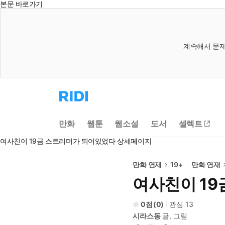
본문 바로가기
계속해서 문제
리
디
홈
으
만화
웹툰
웹소설
도서
셀렉트
로
이
여사친이 19금 스트리머가 되어있었다 상세페이지
동
만화 연재
19+
만화 연재
여사친이 1
0
(
0
)
관심
13
시라스동
글, 그림