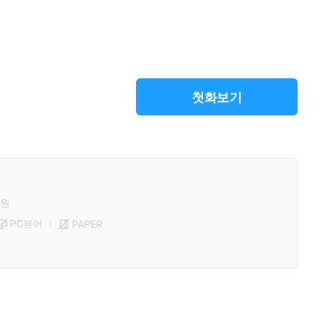
첫화보기
원
PC뷰어
PAPER