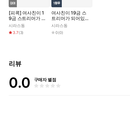
[피콕] 여사친이 1
여사친이 19금 스
9금 스트리머가 되
트리머가 되어있었
어있었다
다
시라스동
시라스동
3.7
(
3
)
0
(
0
)
리뷰
0.0
구매자 별점