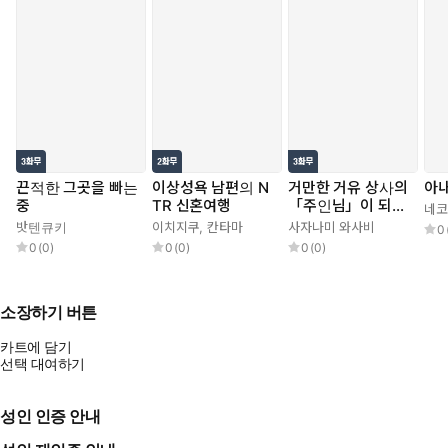
끈적한 그곳을 빠는
이상성욕 남편의 N
거만한 거유 상사의
아내
중
TR 신혼여행
「주인님」이 되었
네코
다
밧텐큐키
이치지쿠
,
칸타마
사자나미 와사비
0
0
(
0
)
0
(
0
)
0
(
0
)
소장하기 버튼
카트에 담기
선택 대여하기
성인 인증 안내