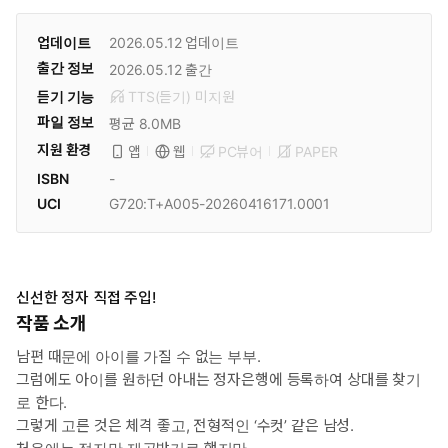
업데이트
2026.05.12
업데이트
출간 정보
2026.05.12
출간
듣기 기능
TTS(듣기)
미
지원
파일 정보
평균 8.0MB
지원 환경
PC뷰어
PAPER
앱
웹
ISBN
-
UCI
G720:T+A005-20260416171.0001
신선한 정자 직접 주입!
작품 소개
남편 때문에 아이를 가질 수 없는 부부.
그럼에도 아이를 원하던 아내는 정자은행에 등록하여 상대를 찾기
로 한다.
그렇게 고른 것은 체격 좋고, 전형적인 ‘수컷’ 같은 남성.