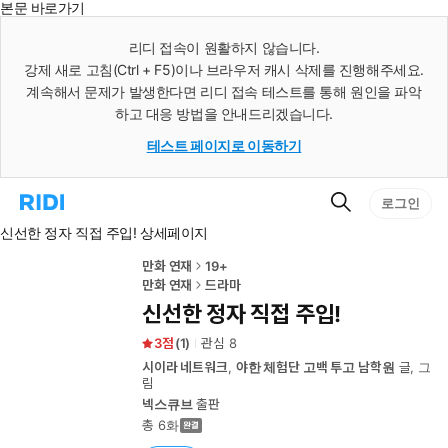
본문 바로가기
인
스
리디 접속이 원활하지 않습니다.
턴
강제 새로 고침(Ctrl + F5)이나 브라우저 캐시 삭제를 진행해주세요.
트
검
계속해서 문제가 발생한다면 리디 접속 테스트를 통해 원인을 파악
색
하고 대응 방법을 안내드리겠습니다.
테스트 페이지로 이동하기
검
리
로그인
색
디
신선한 정자 직접 주입! 상세페이지
홈
으
로
만화 연재
19+
이
만화 연재
드라마
동
신선한 정자 직접 주입!
3
(
1
)
관심
8
시이라 네트워크
,
야한 체험단 고백 투고 남학원
글, 그
림
넥스큐브
출판
총 6화