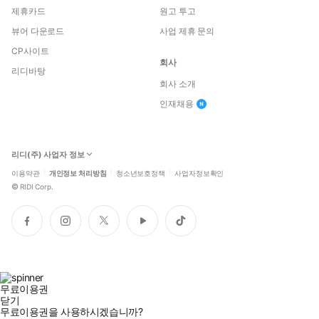
제휴카드
원고 투고
뷰어 다운로드
사업 제휴 문의
CP사이트
회사
리디바탕
회사 소개
인재채용
리디(주) 사업자 정보
이용약관
개인정보 처리방침
청소년보호정책
사업자정보확인
©
RIDI Corp.
페
인
트
유
틱
이
스
위
튜
톡
스
타
터
브
북
그
램
무료이용권
닫기
무료이용권을 사용하시겠습니까?