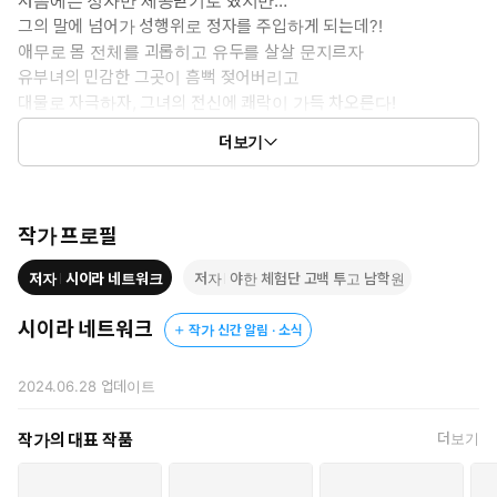
처음에는 정자만 제공받기로 했지만…
그의 말에 넘어가 성행위로 정자를 주입하게 되는데?!
애무로 몸 전체를 괴롭히고 유두를 살살 문지르자
유부녀의 민감한 그곳이 흠뻑 젖어버리고
대물로 자극하자, 그녀의 전신에 쾌락이 가득 차오른다!
뜨거운 숨결과 달아오른 몸… 그녀의 자궁은 이미 받아들일 준비
더보기
가 완전히 끝났다♡
작가 프로필
저자
시이라 네트워크
저자
야한 체험단 고백 투고 남학원
시이라 네트워크
작가 신간 알림 · 소식
2024.06.28
업데이트
작가의 대표 작품
더보기