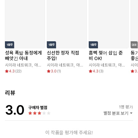
성욕 폭발 동정에게
신선한 정자 직접
흠뻑 젖어 삽입 준
동
빼앗긴 아내
주입!
비 OK!
좋
시이라 네트워크
,
야한 체험단 고백 투고 남학원
시이라 네트워크
,
야한 체험단 고백 투고 남학원
시이라 네트워크
,
야한 체험단 고백 투고 남학원
시이
4.3
(
22
)
3.0
(
1
)
4.3
(
3
)
3
리뷰
3.0
1
명 평가
구매자 별점
별점 분포 보기
이 작품을 평가해 주세요!