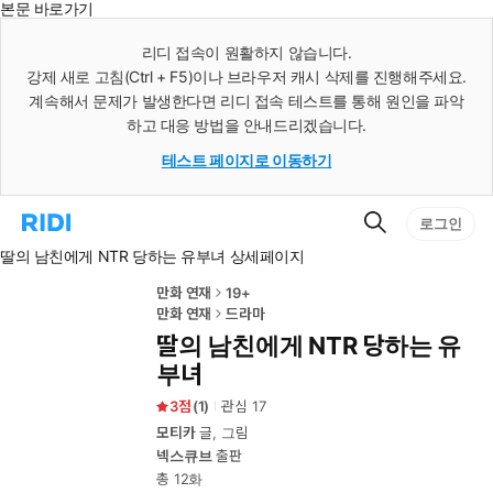
본문 바로가기
인
스
리디 접속이 원활하지 않습니다.
턴
강제 새로 고침(Ctrl + F5)이나 브라우저 캐시 삭제를 진행해주세요.
트
검
계속해서 문제가 발생한다면 리디 접속 테스트를 통해 원인을 파악
색
하고 대응 방법을 안내드리겠습니다.
테스트 페이지로 이동하기
검
리
로그인
색
디
딸의 남친에게 NTR 당하는 유부녀 상세페이지
홈
으
로
만화 연재
19+
이
만화 연재
드라마
동
딸의 남친에게 NTR 당하는 유
부녀
3
(
1
)
관심
17
모티카
글, 그림
넥스큐브
출판
총 12화