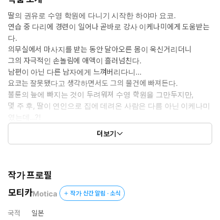
딸의 권유로 수영 학원에 다니기 시작한 하야마 요코.
연습 중 다리에 경련이 일어나 곧바로 강사 이케나미에게 도움받는
다.
의무실에서 마사지를 받는 동안 달아오른 몸이 욱신거리더니
그의 자극적인 손놀림에 애액이 흘러넘친다.
남편이 아닌 다른 남자에게 느껴버리다니…
요코는 잘못됐다고 생각하면서도 그의 물건에 빠져든다.
불륜의 늪에 빠지는 것이 두려워져 수영 학원을 그만두지만,
몇 주 후, 딸이 연인으로 집에 데려온 사람은 다름 아닌 이케나미
였는데…?!
은밀히 다가오는 스토커의 집착적인 사랑!
더보기
요코는 과연 불륜의 늪에서 벗어날 수 있을 것인가.
작가 프로필
모티카
Motica
작가 신간 알림 · 소식
국적
일본