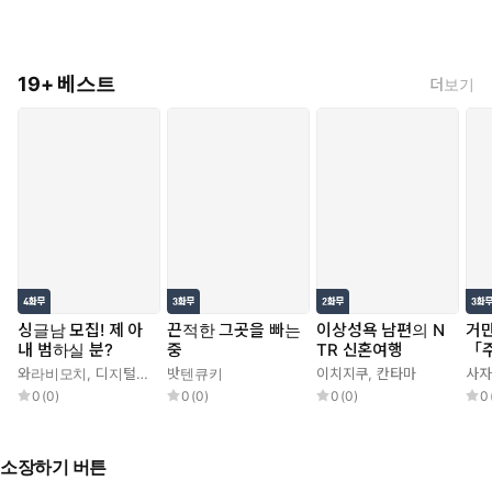
19+ 베스트
더보기
싱글남 모집! 제 아
끈적한 그곳을 빠는
이상성욕 남편의 N
거만
내 범하실 분?
중
TR 신혼여행
「
다
와라비모치
,
디지털 장인 X
밧텐큐키
이치지쿠
,
칸타마
사자
0
(
0
)
0
(
0
)
0
(
0
)
0
소장하기 버튼