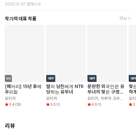
2020.12.07
업데이트
작가의 대표 작품
더보기
[페어리] 15년 후에
딸의 남친에게 NTR
문란한 외국인은 유
젖
우리는
당하는 유부녀
부녀의 젖은 구멍을
하게
괴롭힌다
모티카
모티카
모티카
,
히루마 코우지
,
아이오
모티
3.4
(
29
)
3.0
(
1
)
4.0
(
1
)
3
리뷰