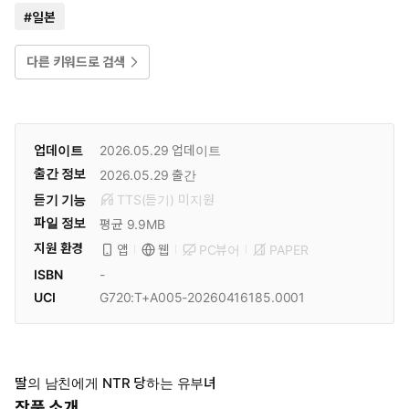
#
일본
다른 키워드로 검색
업데이트
2026.05.29
업데이트
출간 정보
2026.05.29
출간
듣기 기능
TTS(듣기)
미
지원
파일 정보
평균 9.9MB
지원 환경
PC뷰어
PAPER
앱
웹
ISBN
-
UCI
G720:T+A005-20260416185.0001
딸의 남친에게 NTR 당하는 유부녀
작품 소개