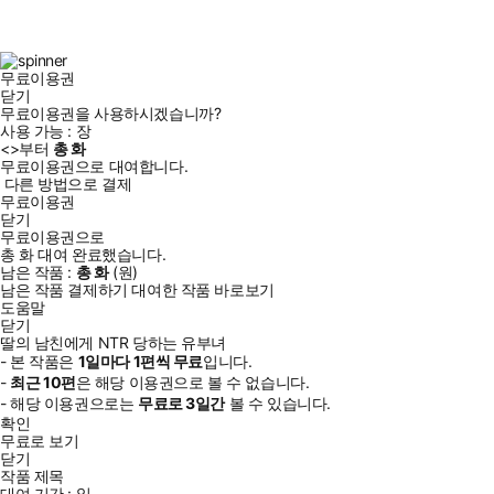
스
타
터
브
북
그
램
무료이용권
닫기
무료이용권을 사용하시겠습니까?
사용 가능 :
장
<
>부터
총
화
무료이용권으로 대여합니다.
다른 방법으로 결제
무료이용권
닫기
무료이용권으로
총
화
대여 완료했습니다.
남은 작품 :
총
화
(
원)
남은 작품 결제하기
대여한 작품 바로보기
도움말
닫기
딸의 남친에게 NTR 당하는 유부녀
- 본 작품은
1일
마다
1
편씩 무료
입니다.
-
최근
10편
은 해당 이용권으로 볼 수 없습니다.
- 해당 이용권으로는
무료로
3일
간
볼 수 있습니다.
확인
무료로 보기
닫기
작품 제목
대여 기간 :
일