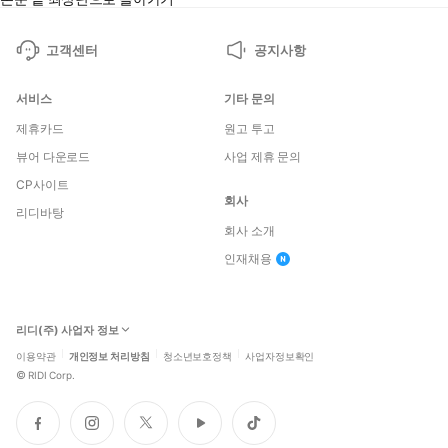
고객센터
공지사항
서비스
기타 문의
제휴카드
원고 투고
뷰어 다운로드
사업 제휴 문의
CP사이트
회사
리디바탕
회사 소개
인재채용
리디(주) 사업자 정보
이용약관
개인정보 처리방침
청소년보호정책
사업자정보확인
©
RIDI Corp.
페
인
트
유
틱
이
스
위
튜
톡