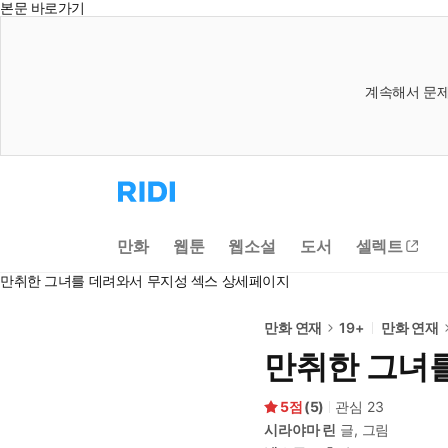
본문 바로가기
계속해서 문제
리
디
홈
으
만화
웹툰
웹소설
도서
셀렉트
로
이
만취한 그녀를 데려와서 무지성 섹스 상세페이지
동
만화 연재
19+
만화 연재
만취한 그녀
5
(
5
)
관심
23
시라야마 린
글, 그림