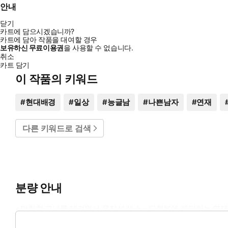
안내
닫기
카트에 담으시겠습니까?
카트에 담아 작품을 대여할 경우
보유하신 무료이용권
을 사용할 수 없습니다.
취소
카트 담기
이 작품의 키워드
#
현대배경
#
일상
#
능글남
#
나쁜남자
#
연재
다른 키워드로 검색
분량 안내
<만취한 그녀를 데려와서 무지성 섹스> 단행본에 해당하는 연재
(본 연재분량은 리디에 서비스 되었던 연재분량이며, 각 단행본의