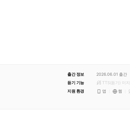
출간 정보
2026.06.01
출간
듣기 기능
TTS(듣기)
미
지
지원 환경
앱
웹