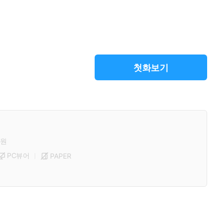
첫화보기
원
PC뷰어
PAPER