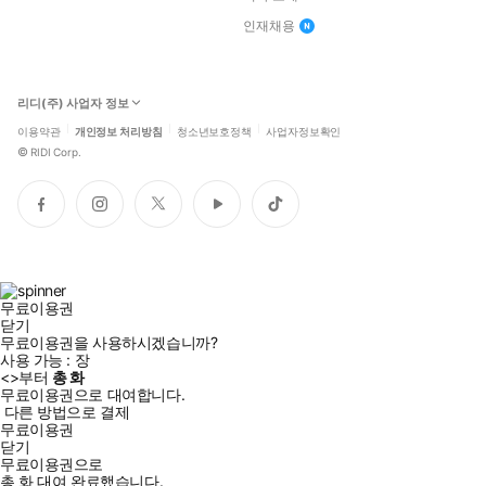
인재채용
리디(주) 사업자 정보
이용약관
개인정보 처리방침
청소년보호정책
사업자정보확인
©
RIDI Corp.
페
인
트
유
틱
이
스
위
튜
톡
스
타
터
브
북
그
램
무료이용권
닫기
무료이용권을 사용하시겠습니까?
사용 가능 :
장
<
>부터
총
화
무료이용권으로 대여합니다.
다른 방법으로 결제
무료이용권
닫기
무료이용권으로
총
화
대여 완료했습니다.