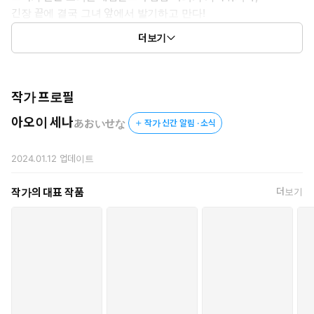
긴장 끝에 결국 그녀 앞에서 발기하고 만다!
그 모습을 본 코코로는 보답으로 야한 것을 알려주겠다는데…?
더보기
대물 동정남 × 미인 거유의 두근두근 섹스 라이프♪
작가 프로필
아오이 세나
あおいせな
작가 신간 알림 · 소식
2024.01.12
업데이트
작가의 대표 작품
더보기