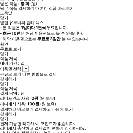
남은 작품 :
총
화
(
원)
남은 작품 결제하기
대여한 작품 바로보기
도움말
닫기
옆집 유부녀의 답례 섹스
- 본 작품은
1일
마다
1
편씩 무료
입니다.
-
최근
10편
은 해당 이용권으로 볼 수 없습니다.
- 해당 이용권으로는
무료로
3일
간
볼 수 있습니다.
확인
무료로 보기
닫기
작품 제목
대여 기간 :
일
이용권 선택
무료로 보기
다른 방법으로 결제
결제하기
닫기
작품 제목
결제 금액 :
원
리디포인트 사용:
0
원
(
원 보유)
리디캐시 사용:
100
원
(
원 보유)
결제하고 바로보기
결제하고 다음에 보기
결제하기
닫기
결제 가능한 리디캐시, 포인트가 없습니다.
리디캐시 충전하고 결제없이 편하게 감상하세요.
리디포인트 적립 혜택도 놓치지 마세요!