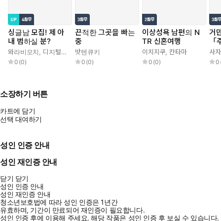
싱글남 모집! 제 아
끈적한 그곳을 빠는
이상성욕 남편의 N
거만
내 범하실 분?
중
TR 신혼여행
「
다
와라비모치
,
디지털 장인 X
밧텐큐키
이치지쿠
,
칸타마
사자
0
(
0
)
0
(
0
)
0
(
0
)
0
소장하기 버튼
카트에 담기
선택 대여하기
성인 인증 안내
성인 재인증 안내
닫기
닫기
성인 인증 안내
성인 재인증 안내
청소년보호법에 따라 성인 인증은 1년간
유효하며, 기간이 만료되어 재인증이 필요합니다.
성인 인증 후에 이용해 주세요.
해당 작품은 성인 인증 후 보실 수 있습니다.