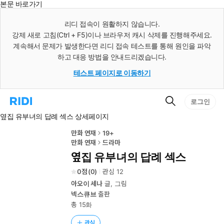
본문 바로가기
인
스
리디 접속이 원활하지 않습니다.
턴
강제 새로 고침(Ctrl + F5)이나 브라우저 캐시 삭제를 진행해주세요.
트
검
계속해서 문제가 발생한다면 리디 접속 테스트를 통해 원인을 파악
색
하고 대응 방법을 안내드리겠습니다.
테스트 페이지로 이동하기
검
리
로그인
색
디
옆집 유부녀의 답례 섹스 상세페이지
홈
으
로
만화 연재
19+
이
만화 연재
드라마
동
옆집 유부녀의 답례 섹스
0
(
0
)
관심
12
아오이 세나
글, 그림
넥스큐브
출판
총 15화
관심