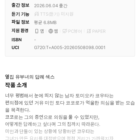
출간 정보
2026.06.04
출간
듣기 기능
TTS(듣기)
미
지원
파일 정보
평균 6.8MB
지원 환경
PC뷰어
PAPER
앱
웹
ISBN
-
UCI
G720:T+A005-20260508098.0001
옆집 유부녀의 답례 섹스
작품 소개
너무 평범해서 눈에 띄지 않는 남자 토미오카 코우타는
편의점에 있던 거유 미인 토다 코코로가 억울한 의심을 받는 모습
을 목격한다.
코코로는 그의 증언으로 의심을 풀 수 있었지만,
어떻게든 답례하고 싶다며 그의 집까지 따라온다.
미인과 단둘이 있는 상황에 당황하던 코우타는
그녀가 만든 요리를 대접받으며 점점 거리가 가까워지자,