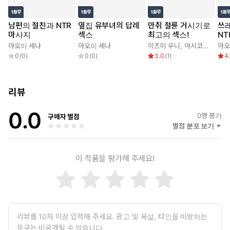
남편의 절친과 NTR
옆집 유부녀의 답례
만취 절륜 거시기로
쓰
마사지
섹스
최고의 섹스!
NT
아오이 세나
아오이 세나
이즈미 우니
,
아시코시가쿠가쿠이와시타로
아오
0
(
0
)
0
(
0
)
3.0
(
1
)
4
리뷰
0.0
0
명 평가
구매자 별점
별점 분포 보기
이 작품을 평가해 주세요!