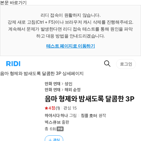
본문 바로가기
인
스
리디 접속이 원활하지 않습니다.
턴
강제 새로 고침(Ctrl + F5)이나 브라우저 캐시 삭제를 진행해주세요.
트
검
계속해서 문제가 발생한다면 리디 접속 테스트를 통해 원인을 파악
색
하고 대응 방법을 안내드리겠습니다.
테스트 페이지로 이동하기
검
리
로그인
색
디
음마 형제와 밤새도록 달콤한 3P 상세페이지
홈
으
로
만화 연재
성인
이
만화 연재
해외 순정
동
음마 형제와 밤새도록 달콤한 3P
4
(
1
)
관심
15
하야시다 하나
그림
침플 호터
원작
넥스큐브
출판
총 6화
관심