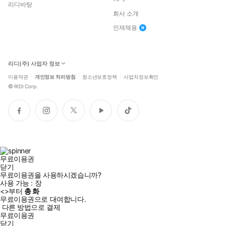
리디바탕
회사 소개
인재채용
리디(주) 사업자 정보
이용약관
개인정보 처리방침
청소년보호정책
사업자정보확인
©
RIDI Corp.
페
인
트
유
틱
이
스
위
튜
톡
스
타
터
브
북
그
램
무료이용권
닫기
무료이용권을 사용하시겠습니까?
사용 가능 :
장
<
>부터
총
화
무료이용권으로 대여합니다.
다른 방법으로 결제
무료이용권
닫기