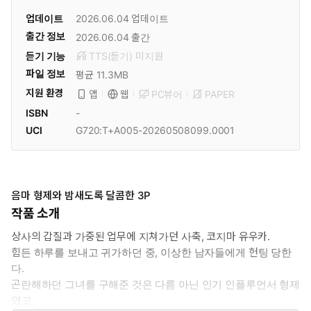
업데이트
2026.06.04
업데이트
출간 정보
2026.06.04
출간
듣기 기능
TTS(듣기)
미
지원
파일 정보
평균 11.3MB
지원 환경
PC뷰어
PAPER
앱
웹
ISBN
-
UCI
G720:T+A005-20260508099.0001
음마 형제와 밤새도록 달콤한 3P
작품 소개
상사의 갑질과 가중된 업무에 지쳐가던 사축, 코지마 유우카.
힘든 하루를 보내고 귀가하던 중, 이상한 남자들에게 헌팅 당한
다.
곤란해하던 그녀를 구해준 것은 다름 아닌 인기 인플루언서 형제
였고,