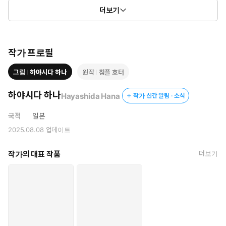
그들은 신비한 힘으로 그녀를 매료시키더니
더보기
유우카의 몸을 애무하며 기분 좋은 곳을 자극하기 시작하는데…?!
작가 프로필
그림
하야시다 하나
원작
침플 호터
하야시다 하나
Hayashida Hana
작가 신간 알림 · 소식
국적
일본
2025.08.08
업데이트
작가의 대표 작품
더보기