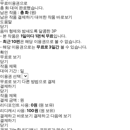
무료이용권으로
총
화
대여 완료했습니다.
남은 작품 :
총
화
(
원)
남은 작품 결제하기
대여한 작품 바로보기
도움말
닫기
음마 형제와 밤새도록 달콤한 3P
- 본 작품은
1일
마다
1
편씩 무료
입니다.
-
최근
10편
은 해당 이용권으로 볼 수 없습니다.
- 해당 이용권으로는
무료로
3일
간
볼 수 있습니다.
확인
무료로 보기
닫기
작품 제목
대여 기간 :
일
이용권 선택
무료로 보기
다른 방법으로 결제
결제하기
닫기
작품 제목
결제 금액 :
원
리디포인트 사용:
0
원
(
원 보유)
리디캐시 사용:
100
원
(
원 보유)
결제하고 바로보기
결제하고 다음에 보기
결제하기
닫기
결제 가능한 리디캐시, 포인트가 없습니다.