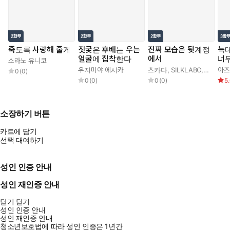
죽도록 사랑해 줄게
짓궂은 후배는 우는
진짜 모습은 뒷계정
늑대
얼굴에 집착한다
에서
너
소라노 유니코
우지미야 에시카
츠카다
,
SILKLABO
,
로만 con
아즈
0
(
0
)
0
(
0
)
0
(
0
)
5
소장하기 버튼
카트에 담기
선택 대여하기
성인 인증 안내
성인 재인증 안내
닫기
닫기
성인 인증 안내
성인 재인증 안내
청소년보호법에 따라 성인 인증은 1년간