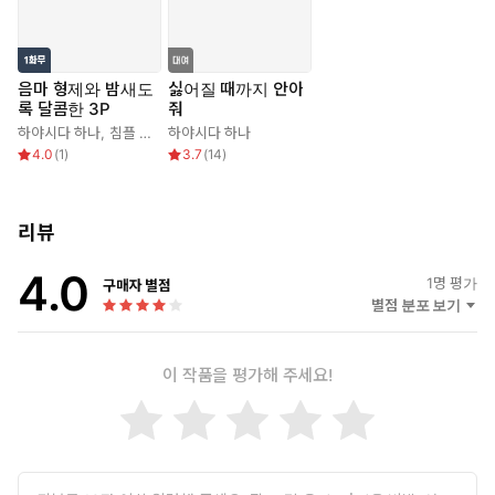
음마 형제와 밤새도
싫어질 때까지 안아
록 달콤한 3P
줘
하야시다 하나
,
침플 호터
하야시다 하나
4.0
(
1
)
3.7
(
14
)
리뷰
4.0
1
명 평가
구매자 별점
별점 분포 보기
이 작품을 평가해 주세요!