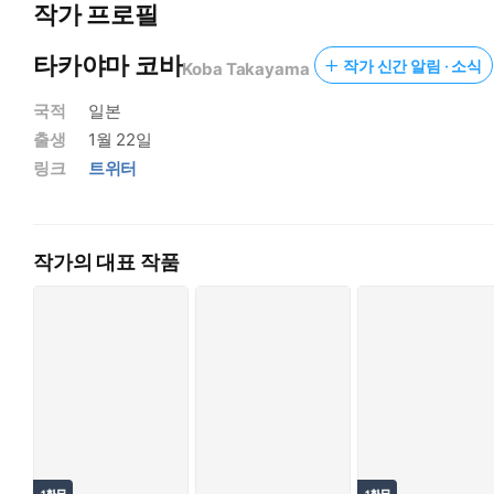
작가 프로필
타카야마 코바
작가 신간 알림 · 소식
Koba Takayama
국적
일본
출생
1월 22일
링크
트위터
작가의 대표 작품