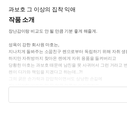
과보호 그 이상의 집착 익애
작품 소개
장난감이랑 비교도 안 될 만큼 기분 좋게 해줄게.
성욕이 강한 회사원 마호는,
지나치게 돌봐주는 소꿉친구 렌으로부터 독립하기 위해 자취 생
하지만 자취방까지 찾아온 렌에게 자위 용품을 들켜버리고
당황한 마호는 과보호 때문에 남친을 못 사귀어서 그런 거라고 
렌이 다가와 책임을 지겠다고 하는데…?!
그의 굵은 손가락과 강압적이면서도 상냥한 손길에
장난감이랑 비교도 안 될 만큼 안쪽이 뜨거워지고―.
과보호하는 소꿉친구와 성욕 강한 여성의 야한 룸 셰어 러브 코