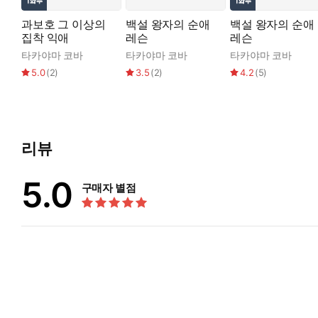
과보호 그 이상의
백설 왕자의 순애
백설 왕자의 순애
집착 익애
레슨
레슨
타카야마 코바
타카야마 코바
타카야마 코바
5.0
(
2
)
3.5
(
2
)
4.2
(
5
)
리뷰
5.0
구매자 별점