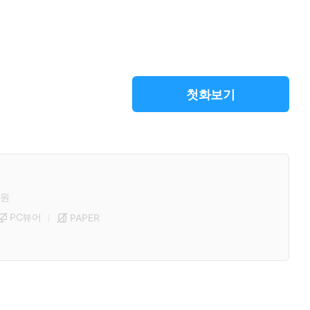
첫화보기
원
PC뷰어
PAPER