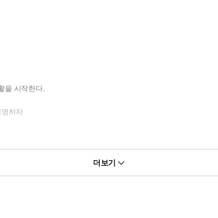
활을 시작한다.
변명하자
더보기
미디♡