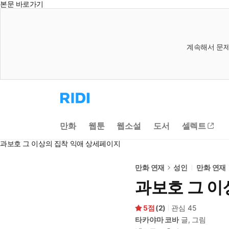
본문 바로가기
계속해서 문제
리
디
홈
으
만화
웹툰
웹소설
도서
셀렉트
로
이
과보호 그 이상의 집착 익애 상세페이지
동
만화 연재
성인
만화 연재
과보호 그 이
5
(
2
)
관심
45
타카야마 코바
글, 그림