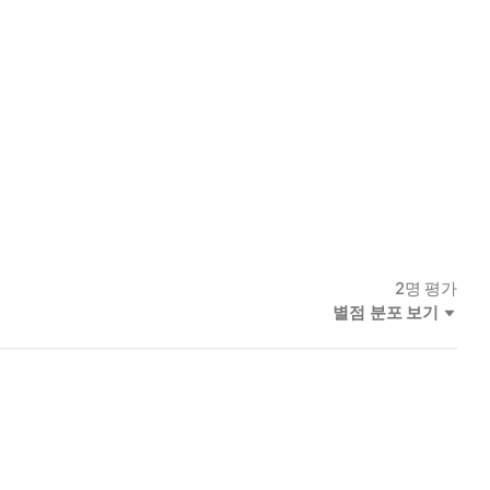
2
명 평가
별점 분포 보기