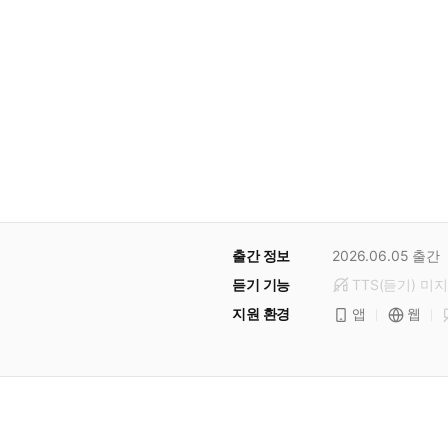
출간 정보
2026.06.05
출간
듣기 기능
TTS(듣기)
미
지
지원 환경
앱
웹