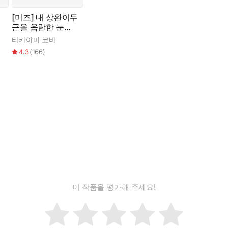
[미즈] 내 상완이두
근을 음란한 눈으
로 봤겠다?
타카야마 코바
4.3
(
166
)
이 작품을 평가해 주세요!