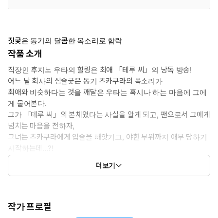
짓궂은 동기의 달콤한 목소리로 함락
작품 소개
직장인 후지노 우타의 힐링은 최애 「테루 씨」의 낭독 방송!
어느 날 회사의 심술궂은 동기 츠카쿠라의 목소리가
최애와 비슷하다는 것을 깨달은 우타는 혹시나 하는 마음에 그에
게 물어본다.
그가 「테루 씨」의 본체였다는 사실을 알게 되고, 팬으로서 그에게
넘치는 마음을 전하자,
그녀는 츠카쿠라에게 입술을 빼앗기고, 야한 부위까지 애무 당하기
시작하는데…?!
최애와 몸의 관계라니 이런 건 안 돼! 라고 생각하면서도…
더보기
좋아하는 그의 목소리에 그녀는 저항하지 못하고―!
작가 프로필