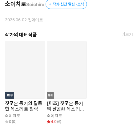
소이치로
Soichiro
작가 신간 알림 · 소식
2026.06.02
업데이트
작가의 대표 작품
더보기
짓궂은 동기의 달콤
[미즈] 짓궂은 동기
한 목소리로 함락
의 달콤한 목소리로
함락
소이치로
소이치로
0
(
0
)
4.0
(
6
)