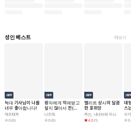
성인 베스트
더보기
늑대 기사님이 나를
왕자에게 익애받고
엘리트 상사의 달콤
대형
너무 좋아합니다!
싶지 않아서 전(前)
한 포위망
스는
프린세스지만 남장
아즈타카
니즈마.
카인
,
나나하라 미사
시기
집사가 되겠습니다!
0
(
0
)
0
(
0
)
4.0
(
1
)
0
초야편