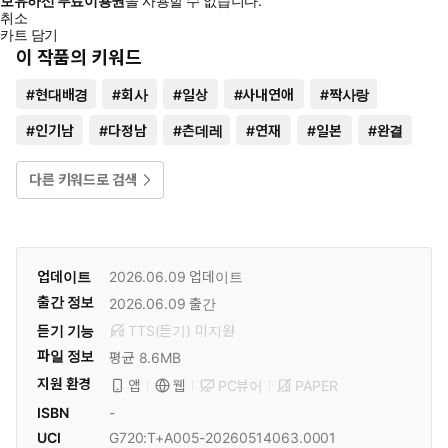
보유하신 무료이용권
을 사용할 수 없습니다.
취소
카트 담기
이 작품의 키워드
#
현대배경
#
회사
#
일상
#
사내연애
#
짝사랑
#
인기남
#
다정남
#
츤데레
#
연재
#
일본
#
완결
다른 키워드로 검색
업데이트
2026.06.09
업데이트
출간 정보
2026.06.09
출간
듣기 기능
TTS(듣기)
미
지원
파일 정보
평균 8.6MB
지원 환경
PC뷰어
PAPER
앱
웹
ISBN
-
UCI
G720:T+A005-20260514063.0001