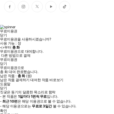
페
인
트
유
틱
이
스
위
튜
톡
스
타
터
브
북
그
램
무료이용권
닫기
무료이용권을 사용하시겠습니까?
사용 가능 :
장
<
>부터
총
화
무료이용권으로 대여합니다.
다른 방법으로 결제
무료이용권
닫기
무료이용권으로
총
화
대여 완료했습니다.
남은 작품 :
총
화
(
원)
남은 작품 결제하기
대여한 작품 바로보기
도움말
닫기
짓궂은 동기의 달콤한 목소리로 함락
- 본 작품은
1일
마다
1
편씩 무료
입니다.
-
최근
10편
은 해당 이용권으로 볼 수 없습니다.
- 해당 이용권으로는
무료로
3일
간
볼 수 있습니다.
확인