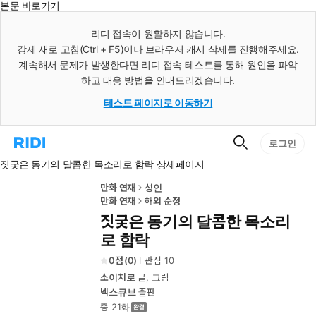
본문 바로가기
인
스
리디 접속이 원활하지 않습니다.
턴
강제 새로 고침(Ctrl + F5)이나 브라우저 캐시 삭제를 진행해주세요.
트
검
계속해서 문제가 발생한다면 리디 접속 테스트를 통해 원인을 파악
색
하고 대응 방법을 안내드리겠습니다.
테스트 페이지로 이동하기
검
리
로그인
색
디
짓궂은 동기의 달콤한 목소리로 함락 상세페이지
홈
으
로
만화 연재
성인
이
만화 연재
해외 순정
동
짓궂은 동기의 달콤한 목소리
로 함락
0
(
0
)
관심
10
소이치로
글, 그림
넥스큐브
출판
총 21화