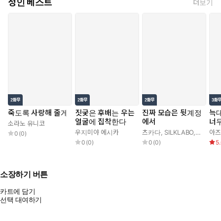
성인 베스트
더보기
아버지의 재혼으로 의붓여동생이 된 건
늘씬하고 예쁘지만… 엄청 건방진 갸루였다?!
죽도록 사랑해 줄게
짓궂은 후배는 우는
진짜 모습은 뒷계정
늑대
그렇게 시작된 코우타와 아야카의 새로운 생활.
얼굴에 집착한다
에서
너
소라노 유니코
하지만 부모님이 집을 비운 사이, 자유분방한 아야카는 집에 남자 친
우지미야 에시카
츠카다
,
SILKLABO
,
로만 con
아즈
0
(
0
)
구를 불러들인다.
0
(
0
)
0
(
0
)
5
그녀는 부모 앞에서는 ‘착한 아이’, 사생활에서는 ‘나쁜 아이’인 귀찮
기 짝이 없었지만,
한 지붕 안에서 같이 살면서 코우타는 점점 아야카를 의식하기 시작
소장하기 버튼
하고…?!
카트에 담기
선택 대여하기