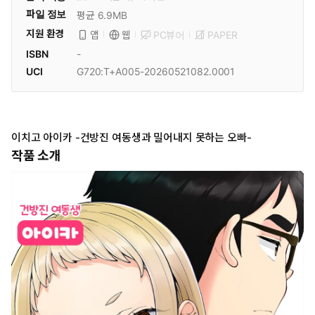
파일 정보
평균 6.9MB
지원 환경
PC뷰어
PAPER
앱
웹
ISBN
-
UCI
G720:T+A005-20260521082.0001
이치고 아이카 -건방진 여동생과 밀어내지 못하는 오빠-
작품 소개