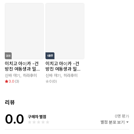
이치고 아이카 -건
이치고 아이카 -건
방진 여동생과 밀어
방진 여동생과 밀어
내지 못하는 오빠-
내지 못하는 오빠-
신바 야기
,
히라후미
신바 야기
,
히라후미
3.0
(
3
)
0
(
0
)
리뷰
0.0
0
명 평가
구매자 별점
별점 분포 보기