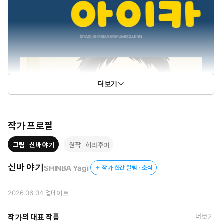
더보기
작가 프로필
그림
신바 야기
원작
히라후미
신바 야기
SHINBA Yagi
작가 신간 알림 · 소식
2026.06.04
업데이트
작가의 대표 작품
더보기