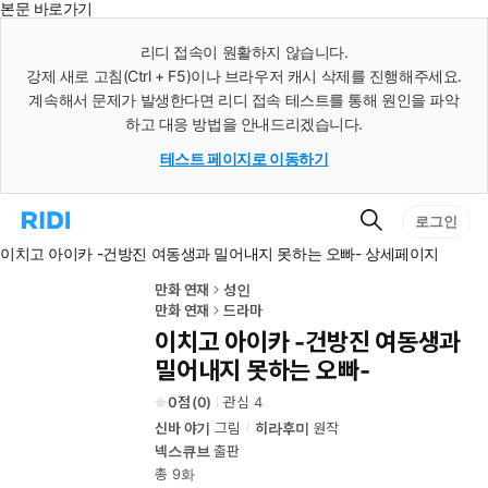
본문 바로가기
인
스
리디 접속이 원활하지 않습니다.
턴
강제 새로 고침(Ctrl + F5)이나 브라우저 캐시 삭제를 진행해주세요.
트
검
계속해서 문제가 발생한다면 리디 접속 테스트를 통해 원인을 파악
색
하고 대응 방법을 안내드리겠습니다.
테스트 페이지로 이동하기
검
리
로그인
색
디
이치고 아이카 -건방진 여동생과 밀어내지 못하는 오빠- 상세페이지
홈
으
로
만화 연재
성인
이
만화 연재
드라마
동
이치고 아이카 -건방진 여동생과
밀어내지 못하는 오빠-
0
(
0
)
관심
4
신바 야기
그림
히라후미
원작
넥스큐브
출판
총 9화