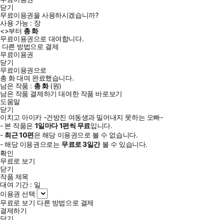
닫기
무료이용권을 사용하시겠습니까?
사용 가능 :
장
<
>부터
총
화
무료이용권으로 대여합니다.
다른 방법으로 결제
무료이용권
닫기
무료이용권으로
총
화
대여 완료했습니다.
남은 작품 :
총
화
(
원)
남은 작품 결제하기
대여한 작품 바로보기
도움말
닫기
이치고 아이카 -건방진 여동생과 밀어내지 못하는 오빠-
- 본 작품은
1일
마다
1
편씩 무료
입니다.
-
최근
10편
은 해당 이용권으로 볼 수 없습니다.
- 해당 이용권으로는
무료로
3일
간
볼 수 있습니다.
확인
무료로 보기
닫기
작품 제목
대여 기간 :
일
이용권 선택
무료로 보기
다른 방법으로 결제
결제하기
닫기