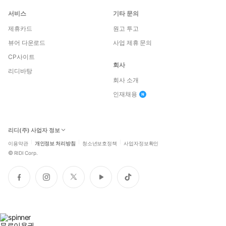
서비스
기타 문의
제휴카드
원고 투고
뷰어 다운로드
사업 제휴 문의
CP사이트
회사
리디바탕
회사 소개
인재채용
리디(주) 사업자 정보
이용약관
개인정보 처리방침
청소년보호정책
사업자정보확인
©
RIDI Corp.
페
인
트
유
틱
이
스
위
튜
톡
스
타
터
브
북
그
램
무료이용권