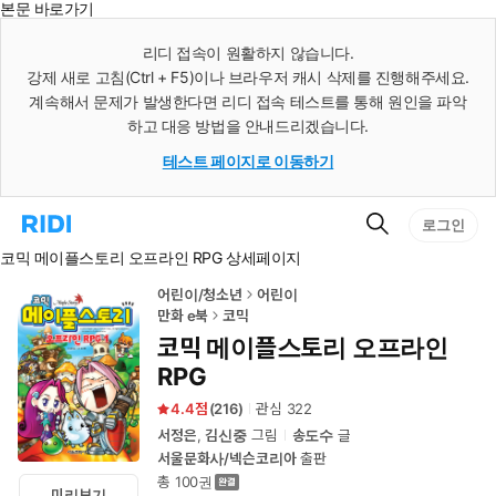
본문 바로가기
인
스
리디 접속이 원활하지 않습니다.
턴
강제 새로 고침(Ctrl + F5)이나 브라우저 캐시 삭제를 진행해주세요.
트
검
계속해서 문제가 발생한다면 리디 접속 테스트를 통해 원인을 파악
색
하고 대응 방법을 안내드리겠습니다.
테스트 페이지로 이동하기
검
리
로그인
색
디
코믹 메이플스토리 오프라인 RPG 상세페이지
홈
으
로
어린이/청소년
어린이
이
만화 e북
코믹
동
코믹 메이플스토리 오프라인
RPG
4.4
(
216
)
관심
322
서정은
,
김신중
그림
송도수
글
서울문화사/넥슨코리아
출판
총 100권
미리보기