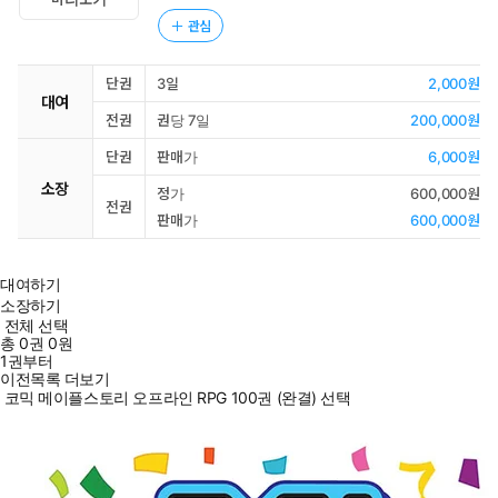
관심
단권
3일
2,000원
대여
전권
권당 7일
200,000원
단권
판매가
6,000원
소장
정가
600,000원
전권
판매가
600,000원
대여하기
소장하기
전체 선택
총
0
권
0원
1권부터
이전목록 더보기
코믹 메이플스토리 오프라인 RPG 100권 (완결) 선택