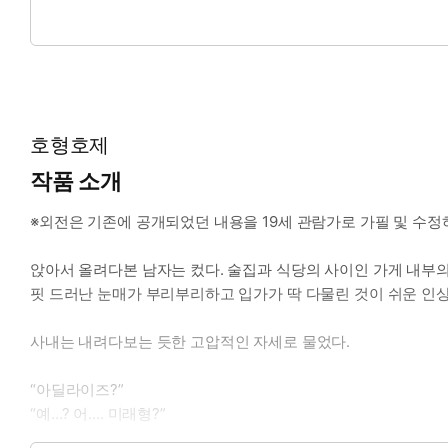
* 주인공 (수) : 이상화 - 24세. 대학생. 단정한 외모의 훈남. 밝
* 이럴 때 보세요: 진지함과 유쾌함이 적절히 버무려진 소설을 읽
호형호제
작품 소개
※외전은 기존에 공개되었던 내용을 19세 관람가로 가필 및 수
앉아서 올려다본 남자는 컸다. 술집과 식당의 사이인 가게 내부의
핏 드러난 눈매가 부리부리하고 입가가 딱 다물린 것이 쉬운 인
사내는 내려다보는 듯한 고압적인 자세로 물었다.
“아딜라이즈?”
“예…? 어…. 미래형?”