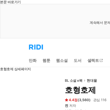
본문 바로가기
계속해서 문제
리
디
홈
으
만화
웹툰
웹소설
도서
셀렉트
로
이
호형호제 상세페이지
동
BL 소설 e북
현대물
호형호제
4.4
(
3,560
)
관심
116
켄
저자