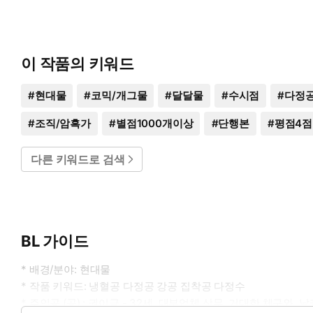
이 작품의 키워드
#
현대물
#
코믹/개그물
#
달달물
#
수시점
#
다정
#
조직/암흑가
#
별점1000개이상
#
단행본
#
평점4
다른 키워드로 검색
BL 가이드
* 배경/분야: 현대물
* 작품 키워드: 냉혈공 다정공 강공 집착공 다정수
* 주인공 (공) : 권이금 - 32세. 대부업체 상무. 거대한 체구와