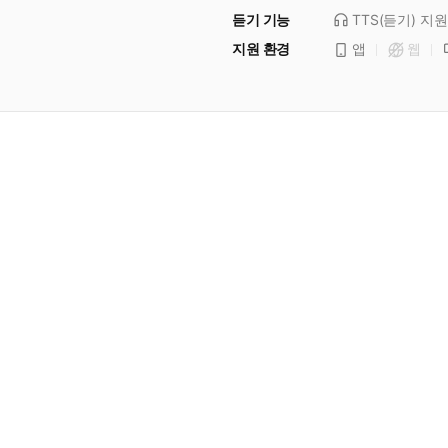
듣기 기능
TTS(듣기)
지원
지원 환경
앱
웹