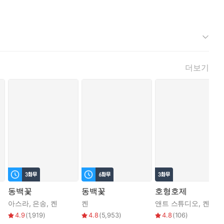
더보기
동백꽃
동백꽃
호형호제
아스라
,
은송
,
켄
켄
앤트 스튜디오
,
켄
4.9
(
1,919
)
4.8
(
5,953
)
4.8
(
106
)