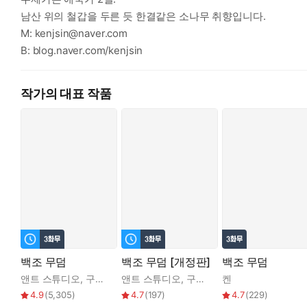
남산 위의 철갑을 두른 듯 한결같은 소나무 취향입니다.
M: kenjsin@naver.com
B: blog.naver.com/kenjsin
작가의 대표 작품
백조 무덤
백조 무덤 [개정판]
백조 무덤
앤트 스튜디오
,
구물
,
켄
앤트 스튜디오
,
구물
,
켄
켄
4.9
(
5,305
)
4.7
(
197
)
4.7
(
229
)