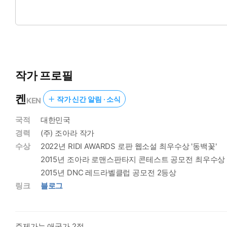
나는 어색하게 웃으며 답했다. 인정하는 수밖에 없었다.
누가 강남 한복판 가게에서 내 본캐 이름을 부르겠는가.
작가 프로필
켄
작가 신간 알림 · 소식
KEN
국적
대한민국
경력
(주) 조아라 작가
수상
2022년 RIDI AWARDS 로판 웹소설 최우수상 '동백꽃'
2015년 조아라 로맨스판타지 콘테스트 공모전 최우수상
2015년 DNC 레드라벨클럽 공모전 2등상
링크
블로그
주제가는 애국가 2절.