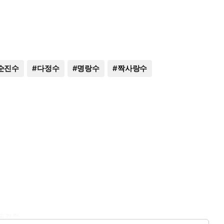
순진수
#
다정수
#
명랑수
#
짝사랑수
동경함.