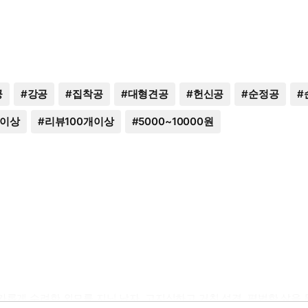
공
#
강공
#
집착공
#
대형견공
#
헌신공
#
순정공
#
점이상
#
리뷰100개이상
#
5000~10000원
, 날카롭게 수려한 외모를 지닌 남자. 고지식하고 거친 성격. 평범한 삶을 