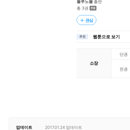
블루노블
출판
총 3권
관심
웹툰으로 보기
추천
단권
소장
전권
업데이트
2017.01.24
업데이트