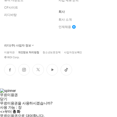
뷰어 다운로드
사업 제휴 문의
CP사이트
회사
리디바탕
회사 소개
인재채용
리디(주) 사업자 정보
이용약관
개인정보 처리방침
청소년보호정책
사업자정보확인
©
RIDI Corp.
페
인
트
유
틱
이
스
위
튜
톡
스
타
터
브
북
그
램
무료이용권
닫기
무료이용권을 사용하시겠습니까?
사용 가능 :
장
<
>부터
총
화
무료이용권으로 대여합니다.