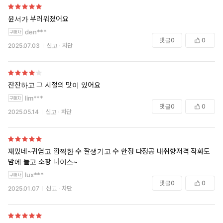
윤서가 부러워졌어요
den***
댓글
0
0
2025.07.03
신고
차단
잔잔하고 그 시절의 맛이 있어요
lim***
댓글
0
0
2025.05.14
신고
차단
재밌네~귀엽고 깜찍한 수 잘생기고 수 한정 다정공 내취향저격 작화도
맘에 들고 소장 나이스~
lux***
댓글
0
0
2025.01.07
신고
차단