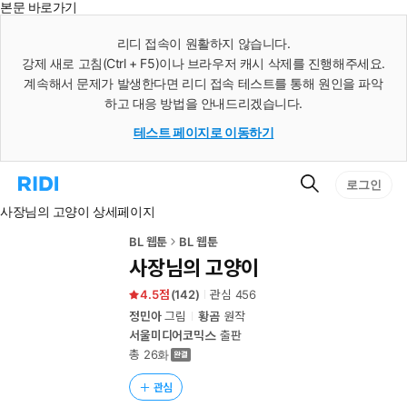
본문 바로가기
인
스
리디 접속이 원활하지 않습니다.
턴
강제 새로 고침(Ctrl + F5)이나 브라우저 캐시 삭제를 진행해주세요.
트
검
계속해서 문제가 발생한다면 리디 접속 테스트를 통해 원인을 파악
색
하고 대응 방법을 안내드리겠습니다.
테스트 페이지로 이동하기
검
리
로그인
색
디
사장님의 고양이 상세페이지
홈
으
로
BL 웹툰
BL 웹툰
이
사장님의 고양이
동
4.5
(
142
)
관심
456
정민아
그림
황곰
원작
서울미디어코믹스
출판
총 26화
관심