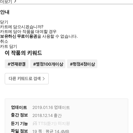
더보기
안내
닫기
카트에 담으시겠습니까?
카트에 담아 작품을 대여할 경우
보유하신 무료이용권
을 사용할 수 없습니다.
취소
카트 담기
이 작품의 키워드
#
연재완결
#
별점100개이상
#
평점4점이상
다른 키워드로 검색
업데이트
2019.01.16
업데이트
출간 정보
2018.12.14
출간
듣기 기능
TTS(듣기)
미
지원
파일 정보
19 쪽
평균 14.4MB