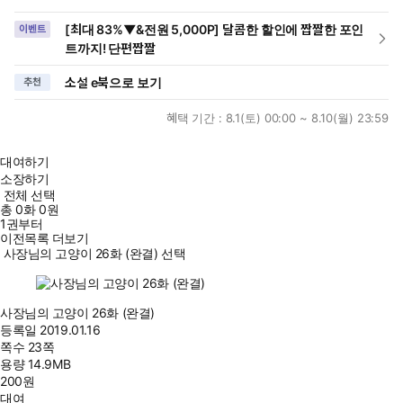
[최대 83%▼&전원 5,000P] 달콤한 할인에 짭짤한 포인
이벤트
트까지! 단편짭짤
소설 e북으로 보기
추천
혜택 기간 :
8.1(토) 00:00 ~ 8.10(월) 23:59
대여하기
소장하기
전체 선택
총
0
화
0원
1권부터
이전목록 더보기
사장님의 고양이 26화 (완결) 선택
사장님의 고양이 26화 (완결)
등록일
2019.01.16
쪽수
23쪽
용량
14.9MB
200
원
대여