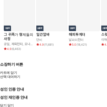
그 귀족가 형제들의
일간알바
해피투게더
스윗
사정
단비
날파리헌터
이하
공일
,
제육헌터
,
모나글로리아
4.9
(
11,681
)
5.0
(
18,421
)
4
4.9
(
6,463
)
소장하기 버튼
카트에 담기
선택 대여하기
성인 인증 안내
성인 재인증 안내
닫기
닫기