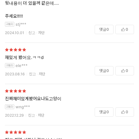
뒷내용이 더 있을꺼 같은데....
주세요!!!!!
stj***
댓글
0
0
2024.10.01
신고
차단
재밌게 봤어요.ㅋㅋd
ele***
댓글
0
0
2023.08.16
신고
차단
진짜재미있게봤어요나도고양이
wng***
댓글
0
0
2022.12.29
신고
차단