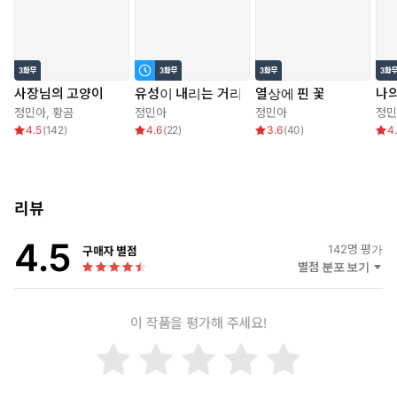
사장님의 고양이
유성이 내리는 거리
열상에 핀 꽃
나의
정민아
,
황곰
정민아
정민아
정민
4.5
(
142
)
4.6
(
22
)
3.6
(
40
)
4
리뷰
4.5
142
명 평가
구매자 별점
별점 분포 보기
이 작품을 평가해 주세요!