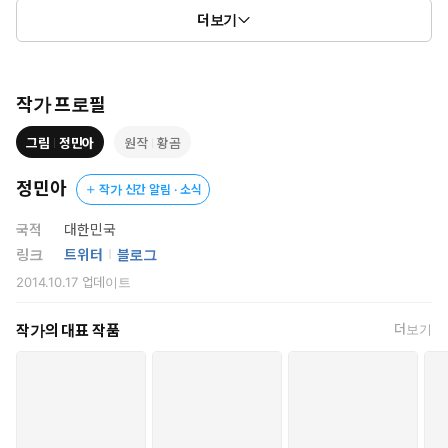
“먹어요.”
더보기
가만, 먹어도 되는 걸까?!
작가 프로필
그림
정민아
원작
황곰
정민아
작가 신간 알림 · 소식
국적
대한민국
링크
트위터
블로그
2014.10.17
업데이트
작가의 대표 작품
더보기