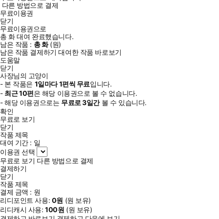
다른 방법으로 결제
무료이용권
닫기
무료이용권으로
총
화
대여 완료했습니다.
남은 작품 :
총
화
(
원)
남은 작품 결제하기
대여한 작품 바로보기
도움말
닫기
사장님의 고양이
- 본 작품은
1일
마다
1
편씩 무료
입니다.
-
최근
10편
은 해당 이용권으로 볼 수 없습니다.
- 해당 이용권으로는
무료로
3일
간
볼 수 있습니다.
확인
무료로 보기
닫기
작품 제목
대여 기간 :
일
이용권 선택
무료로 보기
다른 방법으로 결제
결제하기
닫기
작품 제목
결제 금액 :
원
리디포인트 사용:
0
원
(
원 보유)
리디캐시 사용:
100
원
(
원 보유)
결제하고 바로보기
결제하고 다음에 보기