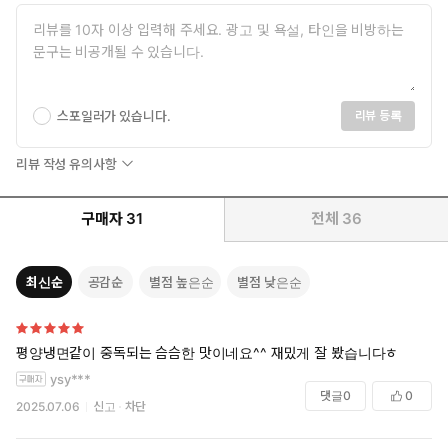
스포일러가 있습니다.
리뷰 등록
리뷰 작성 유의사항
구매자
31
전체
36
최신순
공감순
별점 높은순
별점 낮은순
평양냉면같이 중독되는 슴슴한 맛이네요^^ 재밌게 잘 봤습니다ㅎ
ysy***
댓글
0
0
2025.07.06
신고
차단