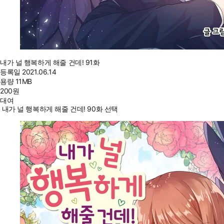
내가 널 행복하게 해줄 건데! 91화
등록일
2021.06.14
용량
11MB
200
원
대여
내가 널 행복하게 해줄 건데! 90화 선택