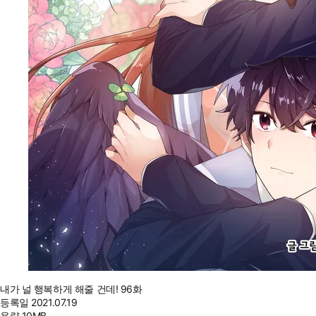
내가 널 행복하게 해줄 건데! 96화
등록일
2021.07.19
용량
10MB