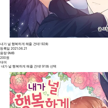
내가 널 행복하게 해줄 건데! 92화
등록일
2021.06.21
용량
9MB
200
원
대여
내가 널 행복하게 해줄 건데! 91화 선택