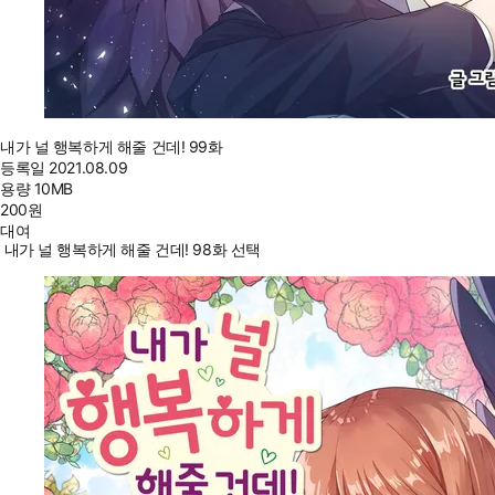
내가 널 행복하게 해줄 건데! 99화
등록일
2021.08.09
용량
10MB
200
원
대여
내가 널 행복하게 해줄 건데! 98화 선택