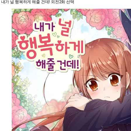
내가 널 행복하게 해줄 건데! 외전2화 선택