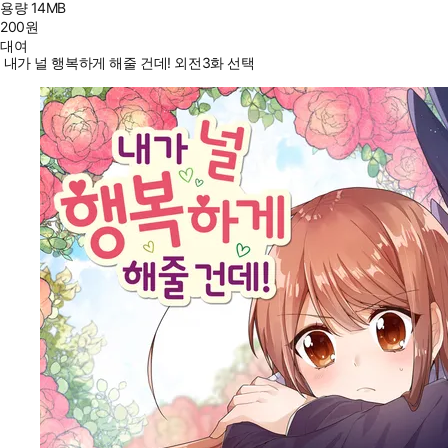
용량
14MB
200
원
대여
내가 널 행복하게 해줄 건데! 외전3화 선택