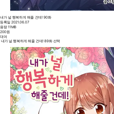
내가 널 행복하게 해줄 건데! 90화
등록일
2021.06.07
용량
11MB
200
원
대여
내가 널 행복하게 해줄 건데! 89화 선택