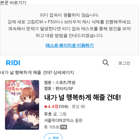
본문 바로가기
인
스
리디 접속이 원활하지 않습니다.
턴
강제 새로 고침(Ctrl + F5)이나 브라우저 캐시 삭제를 진행해주세요.
트
검
계속해서 문제가 발생한다면 리디 접속 테스트를 통해 원인을 파악
색
하고 대응 방법을 안내드리겠습니다.
테스트 페이지로 이동하기
검
리
로그인
색
디
내가 널 행복하게 해줄 건데! 상세페이지
홈
으
로
웹툰
스포츠/학원
이
웹툰
판타지/SF
동
내가 널 행복하게 해줄 건데!
4.4
(
108
)
관심
95
류호
글, 그림
서울미디어코믹스
출판
총 105화
관심