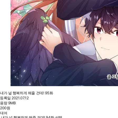
내가 널 행복하게 해줄 건데! 95화
등록일
2021.07.12
용량
9MB
200
원
대여
내가 널 행복하게 해줄 건데! 94화 선택