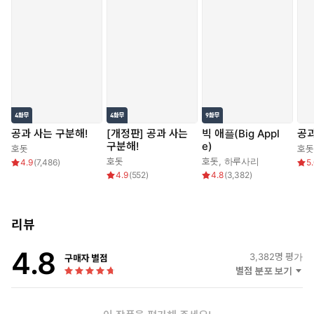
공과 사는 구분해!
[개정판] 공과 사는
빅 애플(Big Appl
공과
구분해!
e)
호돗
호돗
호돗
호돗
,
하루사리
4.9
(
7,486
)
5
4.9
(
552
)
4.8
(
3,382
)
리뷰
4.8
3,382
명 평가
구매자 별점
별점 분포 보기