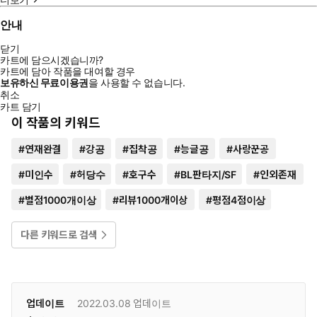
안내
닫기
카트에 담으시겠습니까?
카트에 담아 작품을 대여할 경우
보유하신 무료이용권
을 사용할 수 없습니다.
취소
카트 담기
이 작품의 키워드
#
연재완결
#
강공
#
집착공
#
능글공
#
사랑꾼공
#
미인수
#
허당수
#
호구수
#
BL판타지/SF
#
인외존재
#
별점1000개이상
#
리뷰1000개이상
#
평점4점이상
다른 키워드로 검색
업데이트
2022.03.08
업데이트