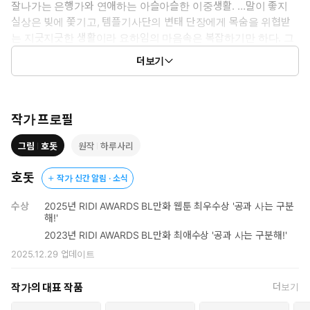
잘나가는 은행가와 연애하는 아슬아슬한 이중생활. …말이 좋지
실상은 빚에 쫓기고, 템플기사단의 변태 단장에게 목숨을 위협받
는 지긋지긋한 생활이라 요하임의 마음속은 복잡하기만 하다. 그
러던 중 목숨을 건 임무를 수행하게 된 요하임은 아무 것도 모르는
더보기
애인 유르겐에게 이별을 고한다. 담담해 보이던 유르겐은 돌변해
요하임을 가둬서라도 이별을 막으려 하고 상황은 점점 더 꼬이기
만 하는데…?!
작가 프로필
그림
호돗
원작
하루사리
호돗
작가 신간 알림 · 소식
수상
2025년 RIDI AWARDS BL만화 웹툰 최우수상 '공과 사는 구분
해!'
2023년 RIDI AWARDS BL만화 최애수상 '공과 사는 구분해!'
2025.12.29
업데이트
작가의 대표 작품
더보기