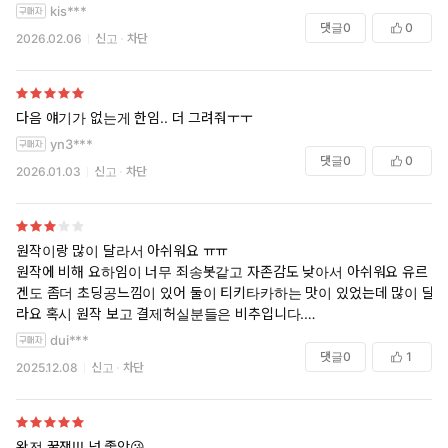
kis***
댓글
0
0
2026.02.06
신고
차단
다음 얘기가 없는게 한임.. 더 그려줘ㅜㅜ
yn3***
댓글
0
0
2026.01.03
신고
차단
원작이랑 많이 달라서 아쉬워요 ㅠㅠ
원작에 비해 요하임이 너무 죄송봇같고 자존감도 낮아서 아쉬워요 유르
겐도 좀더 초딩공느낌이 있어 둘이 티키타카하는 맛이 있었는데 많이 달
라요 혹시 원작 보고 결제허실분들은 비추입니다.
그래도 그림체는 진짜 좋은 것같요
dui***
댓글
0
1
2025.12.08
신고
차단
완전 꿀잼!!! 넘 좋앙😘