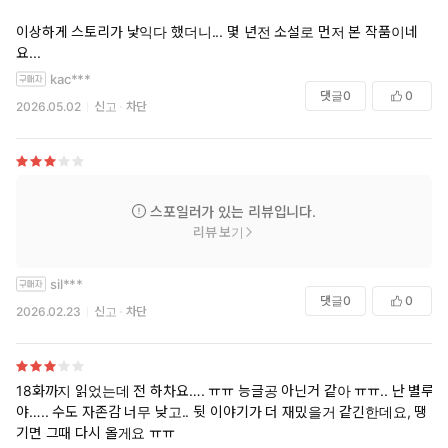
이상하게 스토리가 낯익다 했더니... 몇 년전 소설로 먼저 본 작품이네
요...
kac***
댓글
0
0
2026.05.02
신고
차단
스포일러가 있는 리뷰입니다.
리뷰 보기
sil***
댓글
0
0
2026.02.23
신고
차단
18화까지 읽었는데 전 하차요…. ㅠㅠ 능글공 아닌거 같아 ㅠㅠ.. 난 별루
야….. 수도 자존감 너무 낮고.. 뒷 이야기가 더 재밌을거 같긴한데요, 땡
기면 그때 다시 올게요 ㅠㅠ