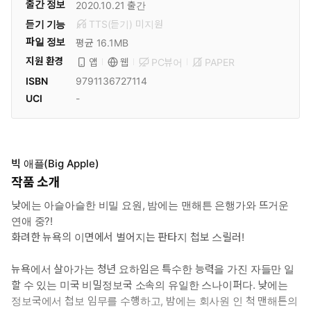
출간 정보
2020.10.21
출간
듣기 기능
TTS(듣기)
미
지원
파일 정보
평균 16.1MB
지원 환경
PC뷰어
PAPER
앱
웹
ISBN
9791136727114
UCI
-
빅 애플(Big Apple)
작품 소개
낮에는 아슬아슬한 비밀 요원, 밤에는 맨해튼 은행가와 뜨거운
연애 중?!
화려한 뉴욕의 이면에서 벌어지는 판타지 첩보 스릴러!
뉴욕에서 살아가는 청년 요하임은 특수한 능력을 가진 자들만 일
할 수 있는 미국 비밀정보국 소속의 유일한 스나이퍼다. 낮에는
정보국에서 첩보 임무를 수행하고, 밤에는 회사원 인 척 맨해튼의