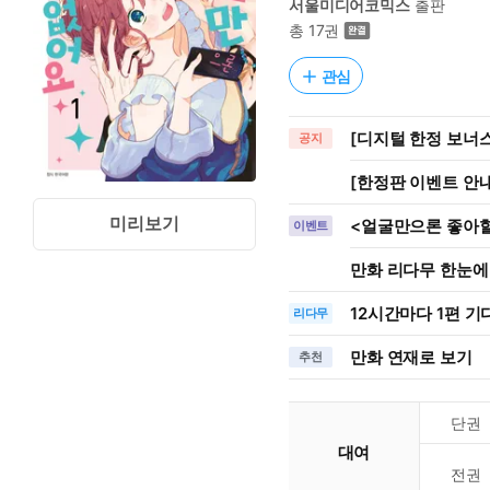
서울미디어코믹스
출판
총 17권
관심
[디지털 한정 보너스
공지
[한정판 이벤트 안내
미리보기
<얼굴만으론 좋아할 
이벤트
만화 리다무 한눈에
12시간
마다
1편 기
리다무
만화 연재로 보기
추천
단권
대여
전권