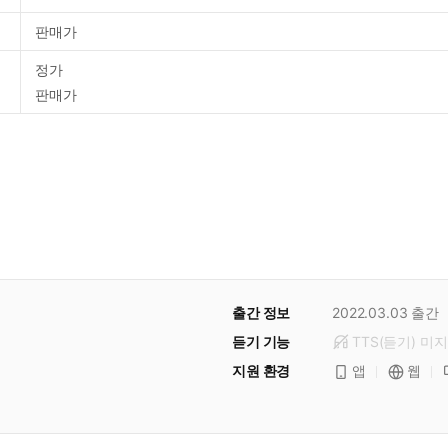
판매가
정가
판매가
출간 정보
2022.03.03
출간
듣기 기능
TTS(듣기)
미
지
지원 환경
앱
웹