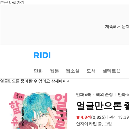
본문 바로가기
계속해서 문제
리
디
홈
으
만화
웹툰
웹소설
도서
셀렉트
로
이
얼굴만으론 좋아할 수 없어요 상세페이지
동
만화 e북
해외 순정
만화 
얼굴만으론 
4.8
(
2,825
)
관심
13,3
안자이 카린
글, 그림