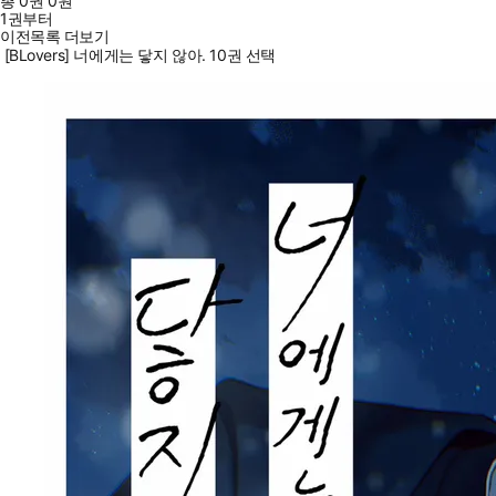
총
0
권
0원
1권부터
이전목록 더보기
[BLovers] 너에게는 닿지 않아. 10권 선택