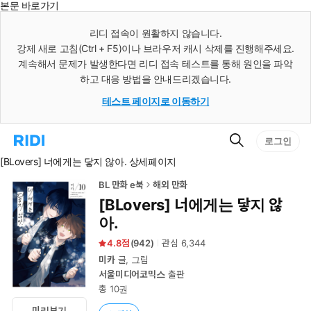
본문 바로가기
인
스
리디 접속이 원활하지 않습니다.
턴
강제 새로 고침(Ctrl + F5)이나 브라우저 캐시 삭제를 진행해주세요.
트
검
계속해서 문제가 발생한다면 리디 접속 테스트를 통해 원인을 파악
색
하고 대응 방법을 안내드리겠습니다.
테스트 페이지로 이동하기
검
리
로그인
색
디
[BLovers] 너에게는 닿지 않아. 상세페이지
홈
으
로
BL 만화 e북
해외 만화
이
[BLovers] 너에게는 닿지 않
동
아.
4.8
(
942
)
관심
6,344
미카
글, 그림
서울미디어코믹스
출판
총 10권
미리보기