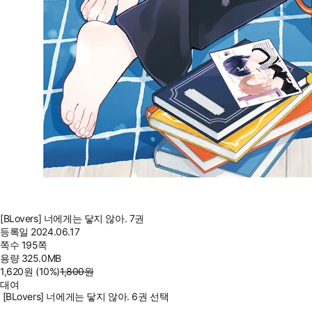
[BLovers] 너에게는 닿지 않아. 7권
등록일
2024.06.17
쪽수
195쪽
용량
325.0MB
1,620
원
(10%
)
1,800
원
대여
[BLovers] 너에게는 닿지 않아. 6권 선택