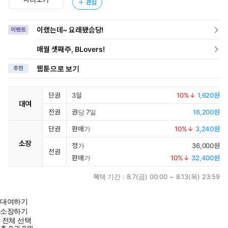
관심
이랬는데~ 요래됐슴당!
이벤트
매월 셋째주, BLovers!
웹툰으로 보기
추천
단권
3일
10
%↓
1,620원
대여
전권
권당 7일
16,200원
단권
판매가
10
%↓
3,240원
소장
정가
36,000원
전권
판매가
10
%↓
32,400원
혜택 기간 :
8.7(금) 00:00 ~ 8.13(목) 23:59
대여하기
소장하기
전체 선택