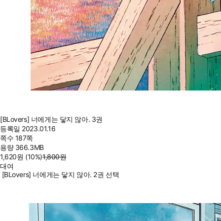
[BLovers] 너에게는 닿지 않아. 3권
등록일
2023.01.16
쪽수
187쪽
용량
366.3MB
1,620
원
(10%
)
1,800
원
대여
[BLovers] 너에게는 닿지 않아. 2권 선택