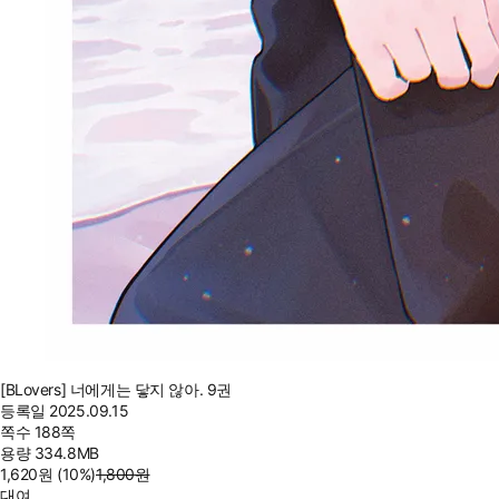
[BLovers] 너에게는 닿지 않아. 9권
등록일
2025.09.15
쪽수
188쪽
용량
334.8MB
1,620
원
(10%
)
1,800
원
대여