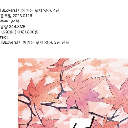
[BLovers] 너에게는 닿지 않아. 4권
등록일
2023.01.16
쪽수
194쪽
용량
344.3MB
1,620
원
(10%
)
1,800
원
대여
[BLovers] 너에게는 닿지 않아. 3권 선택