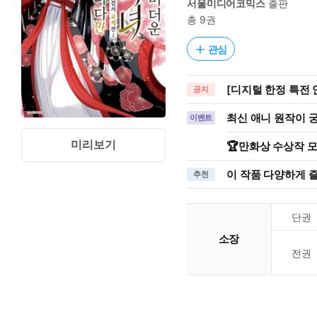
서울미디어코믹스
출판
총 9권
관심
[디지털 한정 특전 
공지
최신 애니 원작이 궁
이벤트
미리보기
🏆만화상 수상작 
이 작품 다양하게 
추천
단권
소장
전권