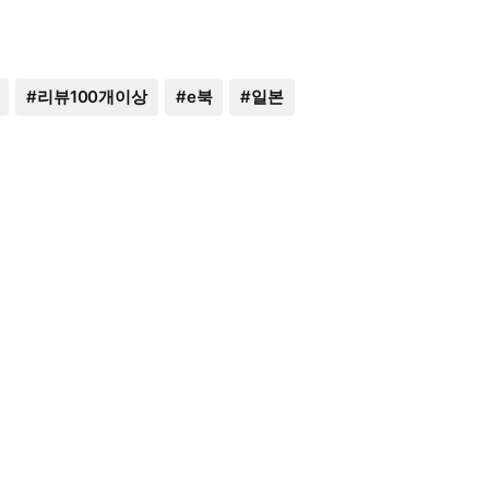
#
리뷰100개이상
#
e북
#
일본