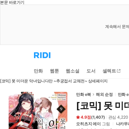
본문 바로가기
계속해서 문제
리
디
홈
으
만화
웹툰
웹소설
도서
셀렉트
로
이
[코믹] 못 미더운 악녀입니다만 ~추궁접서 교체전~ 상세페이지
동
만화 e북
해외 순정
만화 
[코믹] 못 
4.9
(
1,407
)
관심
4,220
오히츠지 에이
그림
나카무