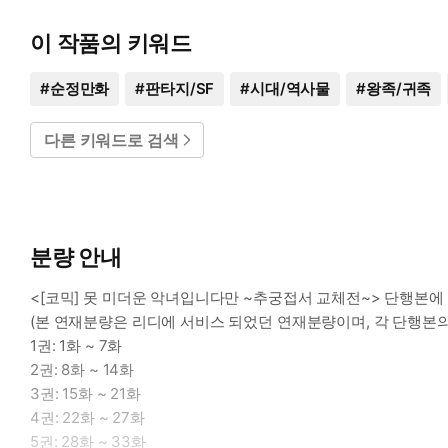
이 작품의 키워드
#
순정만화
#
판타지/SF
#
시대/역사물
#
왕족/귀족
다른 키워드로 검색
분량 안내
<[코믹] 못 미더운 악녀입니다만 ~추궁접서 교체전~> 단행본에
(본 연재분량은 리디에 서비스 되었던 연재분량이며, 각 단행본의
1권: 1화 ~ 7화
2권: 8화 ~ 14화
3권: 15화 ~ 21화
4권: 22화 ~ 27화
5권: 28화 ~ 33화