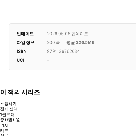
업데이트
2026.05.06
업데이트
파일 정보
200 쪽
평균 326.5MB
ISBN
9791136762634
UCI
-
이 책의 시리즈
소장하기
전체 선택
1권부터
총
0
권
0원
위시
카트
선물