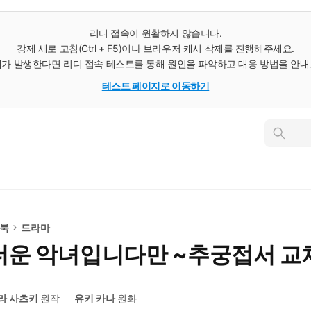
리디 접속이 원활하지 않습니다.
강제 새로 고침(Ctrl + F5)이나 브라우저 캐시 삭제를 진행해주세요.
가 발생한다면 리디 접속 테스트를 통해 원인을 파악하고 대응 방법을 안
테스트 페이지로 이동하기
인
스
턴
트
검
색
e북
드라마
미더운 악녀입니다만 ~추궁접서 교
라 사츠키
원작
유키 카나
원화