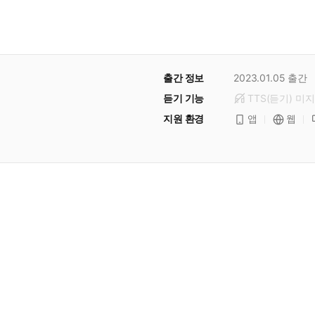
출간 정보
2023.01.05
출간
듣기 기능
TTS(듣기)
미
지
지원 환경
앱
웹