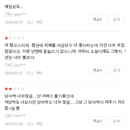
에일로트
분홍머리카락에 황금눈동자.
guy***
댓글
0
0
2025.04.27
신고
차단
절륜하다. 외전까지 맛있어요.
아 혐오스러워. 혐관에 피폐물.여공남수 다 좋아하는데 이건 너무 추접스
럽잖아요. 이런 년헌테 꼴릴리가 없으니까. 아무리 소설이래도 그렇지. 이
년은 너무 별로야.
joy***
댓글
4
3
2025.03.01
신고
차단
남여박 너무많음... 난 리버스 불가충인데
여남박도 나오지만 남여박도 너무 많음... 그냥 그 남여박이 여주가 리드
함<일 뿐
ter***
댓글
0
0
2025.02.26
신고
차단