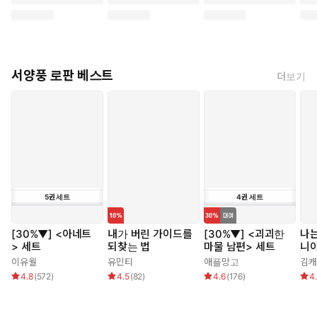
서양풍 로판 베스트
더보기
5
권
세트
4
권
세트
[30%▼] <아네트
내가 버린 가이드를
[30%▼] <괴괴한
나는
> 세트
되찾는 법
마물 남편> 세트
니
이유월
유민티
애플망고
김캐
4.8
(
572
)
4.5
(
82
)
4.6
(
176
)
4