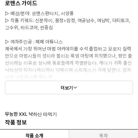
로맨스 가이드
▷ 배경/분야: 로맨스판타지, 서양풍
▷ 작품 키워드: 신분차이, 몸정>맘정, 여공남수, 여남박, 더티토크,
고수위, 하드코어, 씬중심
▷ 여자주인공 : 페페 아튜니스
제국에서 가장 뛰어난 마법 아카데미를 수석 졸업하고 오로지 실력
만으로 마법사들의 성지라 불리는 룩뎀 마탑에 취직했으나, 평민 출
신이라는 이유로 상사와 동료들에게 차별받는다. 게다가 귀족 출신
낙하산의 뒤치다꺼리까지 더해지며 스트레스가 극에 달한다. 잠자
리로 스트레스를 푸는 편.
‘이거, 생각보다 괜찮은데?’
더보기
#뇌섹녀 #절륜녀 #나쁜여자 #우월녀
▷ 남자주인공 : 에일로트 랑기트
대대로 뛰어난 황실 기사단장을 배출한 랑기트 후작가의 차남. 랑기
트 후작에게 마법사로 인정받기 위해 룩뎀 마탑에서 3년 동안 버틸
무능한 XXL 낙하산 따먹기
것을 약속하고 마탑에 취직했다. 소심하고 자존감이 낮으며, 말을
작품 정보
더듬어 안팎으로 모자란 취급을 받는다. 극도로 무능력하지만 천성
은 선하고 성실하다. 눈물이 많은 편.
작품 소개
목차