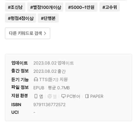
#
조신남
#
별점100개이상
#
5000~1만원
#
고수위
#
평점4점이상
#
단행본
다른 키워드로 검색
업데이트
2023.08.02
업데이트
출간 정보
2023.08.02
출간
듣기 기능
TTS(듣기)
지원
파일 정보
EPUB
평균 0.7MB
지원 환경
PC뷰어
PAPER
앱
웹
ISBN
9791136772572
UCI
-