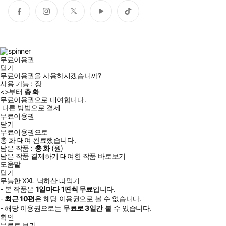
페
인
트
유
틱
이
스
위
튜
톡
스
타
터
브
북
그
램
무료이용권
닫기
무료이용권을 사용하시겠습니까?
사용 가능 :
장
<
>부터
총
화
무료이용권으로 대여합니다.
다른 방법으로 결제
무료이용권
닫기
무료이용권으로
총
화
대여 완료했습니다.
남은 작품 :
총
화
(
원)
남은 작품 결제하기
대여한 작품 바로보기
도움말
닫기
무능한 XXL 낙하산 따먹기
- 본 작품은
1일
마다
1
편씩 무료
입니다.
-
최근
10편
은 해당 이용권으로 볼 수 없습니다.
- 해당 이용권으로는
무료로
3일
간
볼 수 있습니다.
확인
무료로 보기