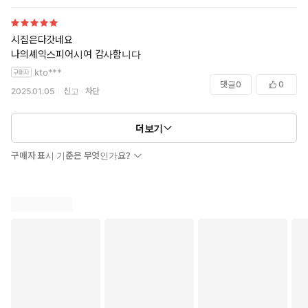
시집은다갓네요
나의셰익스피어시여 감사함니다
kto***
댓글
0
0
2025.01.05
신고
차단
더보기
구매자 표시 기준은 무엇인가요?