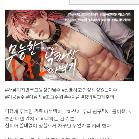
“페, 페페 씨라면…… 다 괜찮아요.”
#짝사랑남 #상처남 #동정남 #순진남 #조신남
▷ 공감 글귀
그녀는 자신 따위 안중에도 없었다. 하지만 이는 당연했다. 페페의
말대로라면 그는 일도 못 하는 무능하고 바보 같은 낙하산이었으니
까.
봐줄 만한 건 이 몸과 얼굴밖에…….
그래, 그녀는 자신의 멍청한 성격과 일머리를 몹시도 혐오했지만, 그
나마 이 몸뚱어리라면 기쁘게 봐주었다. 그렇다면 이걸 사용하면
되지 않을까.
“하고 싶어요.”
그는 목숨 줄에 매달리듯이 속삭였다.
#자낮이지만크고동정인남주 #절륜하고인정사정없는여주
“페페 씨와 하고 싶어요.”
#여공남수 #여남박 #초고수위 #수치플 #강압적관계주의
그녀가 좋아하는 것. 야한 짓. 그의 몸을 함부로 하는 짓.
그런 것이라면 그를 돌아봐 줄지도 몰랐다.
더럽게 무능한 귀족 나부랭이 낙하산이 우리 연구팀에 들어왔다.
손만 대면 망치고 파괴하는 건 기본,
심지어 쓸데없이 성실해서 자꾸만 무언가를 하려 한다.