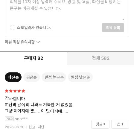
스포일러가 있습니다.
리뷰 등록
리뷰 작성 유의사항
구매자
82
전체
582
최신순
공감순
별점 높은순
별점 낮은순
감사합니다
여남박 남여박 나와도 거북한 거 없었음
그냥 이거지예 뿐….. 이 맛이지예…..
sno***
댓글
0
1
2026.06.20
신고
차단