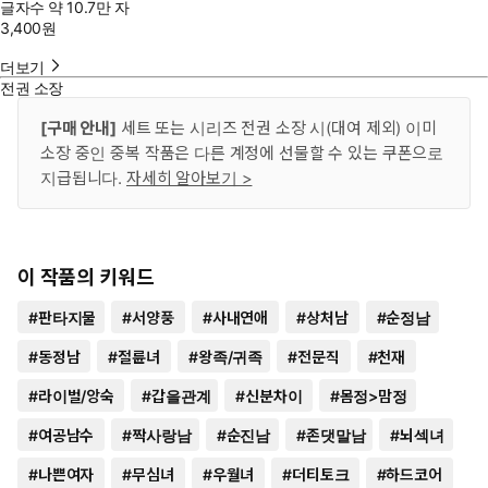
글자수
약 10.7만 자
3,400
원
더보기
전권 소장
[구매 안내]
세트 또는 시리즈 전권 소장 시(대여 제외) 이미
소장 중인 중복 작품은 다른 계정에 선물할 수 있는 쿠폰으로
지급됩니다.
자세히 알아보기 >
이 작품의 키워드
#
판타지물
#
서양풍
#
사내연애
#
상처남
#
순정남
#
동정남
#
절륜녀
#
왕족/귀족
#
전문직
#
천재
#
라이벌/앙숙
#
갑을관계
#
신분차이
#
몸정>맘정
#
여공남수
#
짝사랑남
#
순진남
#
존댓말남
#
뇌섹녀
#
나쁜여자
#
무심녀
#
우월녀
#
더티토크
#
하드코어