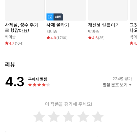
사제님, 성수 주기
사제 몰락기
개선생 길들이기
그
로 했잖아요!
나요
박머슴
박머슴
박머슴
박머
4.9
(
1,760
)
4.6
(
35
)
4.7
(
104
)
4
리뷰
4.3
224
명 평가
구매자 별점
별점 분포 보기
이 작품을 평가해 주세요!