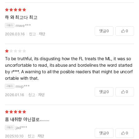
하 와 최고다 최고
mwe***
댓글
0
0
2026.03.16
신고
차단
To be truthful, its disgusting how the FL treats the ML, it was so
uncorfortable to read, its abuse and bordelines the word started
by r***. A warning to all the posible readers that might be uncorf
ortable with that.
mvp***
댓글
0
0
2026.01.16
신고
차단
흠 내취향 아닌걸로........
jad***
댓글
0
0
2025.10.10
신고
차단