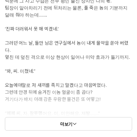
덕분에 그 사고 수습은 전부 평민 출신 상사인 나의 몫.
팀장이 알아차리기 전에 뒤처리는 물론, 풀 죽은 놈의 기분까지
달래 줘야 하는데…….
‘진짜 더러워서 못 해 먹겠네.’
그러던 어느 날, 둘만 남은 연구실에서 놈이 내게 물약을 쏟아 버렸
다.
엎친 데 덮친 격으로 이상 현상이 일어나 미약 효과가 돌기까지.
“와, 씨. 미쳤네.”
오늘에야말로 저 새끼를 족치고 말겠다고 마음먹었다.
그런데 안경 뒤에 숨겨진 이놈 얼굴이 좀 곱다?
거기다가 바지 아래 감춘 우람한 물건은 또 어떻고!
“페페 씨, 자, 잘못했어요. 미, 미안해요. 제발…….”
더보기
어쩐지 울음을 터뜨리는 낙하산이 먹음직스럽게 보이기 시작했다.
너, 계속 그렇게 사고 칠 거면 내 장난감이 되어라.