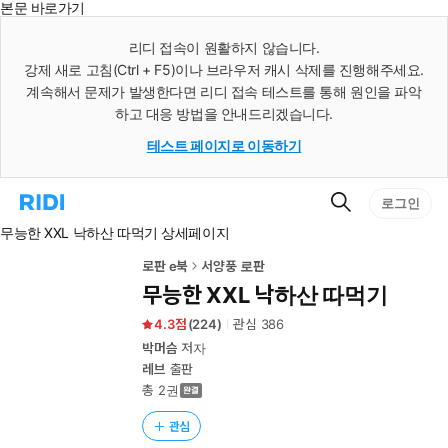
본문 바로가기
인
스
리디 접속이 원활하지 않습니다.
턴
강제 새로 고침(Ctrl + F5)이나 브라우저 캐시 삭제를 진행해주세요.
트
검
계속해서 문제가 발생한다면 리디 접속 테스트를 통해 원인을 파악
색
하고 대응 방법을 안내드리겠습니다.
테스트 페이지로 이동하기
검
리
로그인
색
디
무능한 XXL 낙하산 따먹기 상세페이지
홈
으
로
로판 e북
서양풍 로판
이
무능한 XXL 낙하산 따먹기
동
4.3
(
224
)
관심
386
박머슴
저자
레브
출판
총 2권
관심