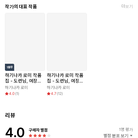
작가의 대표 작품
더보기
하기나카 로미 작품
하기나카 로미 작품
집 - 도련님, 여장은
집 - 도련님, 여장은
그만두세요
그만두세요
하기나카 로미
하기나카 로미
4.0
(
1
)
4.7
(
12
)
리뷰
4.0
1
명 평가
구매자 별점
별점 분포 보기