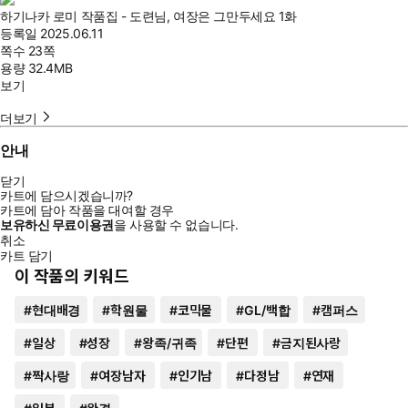
하기나카 로미 작품집 - 도련님, 여장은 그만두세요 1화
등록일
2025.06.11
쪽수
23쪽
용량
32.4MB
보기
더보기
안내
닫기
카트에 담으시겠습니까?
카트에 담아 작품을 대여할 경우
보유하신 무료이용권
을 사용할 수 없습니다.
취소
카트 담기
이 작품의 키워드
#
현대배경
#
학원물
#
코믹물
#
GL/백합
#
캠퍼스
#
일상
#
성장
#
왕족/귀족
#
단편
#
금지된사랑
#
짝사랑
#
여장남자
#
인기남
#
다정남
#
연재