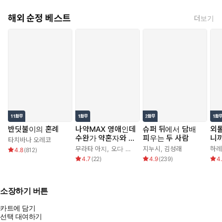
해외 순정 베스트
더보기
반딧불이의 혼례
나약MAX 영애인데
슈퍼 뒤에서 담배
외
수완가 약혼자와 내
피우는 두 사람
니까
타치바나 오레코
기를 하고 말았다
치 
무라타 아지
,
오다 히로
지누시
,
김성래
하레
4.8
(
812
)
4.7
(
22
)
4.9
(
239
)
4
소장하기 버튼
카트에 담기
선택 대여하기