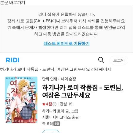
본문 바로가기
인
스
리디 접속이 원활하지 않습니다.
턴
강제 새로 고침(Ctrl + F5)이나 브라우저 캐시 삭제를 진행해주세요.
트
검
계속해서 문제가 발생한다면 리디 접속 테스트를 통해 원인을 파악
색
하고 대응 방법을 안내드리겠습니다.
테스트 페이지로 이동하기
검
리
로그인
색
디
하기나카 로미 작품집 - 도련님, 여장은 그만두세요 상세페이지
홈
으
로
만화 연재
해외 순정
이
하기나카 로미 작품집 - 도련님,
동
여장은 그만두세요
4
(
1
)
관심
15
하기나카 로미
글, 그림
서울미디어코믹스
출판
총 6화