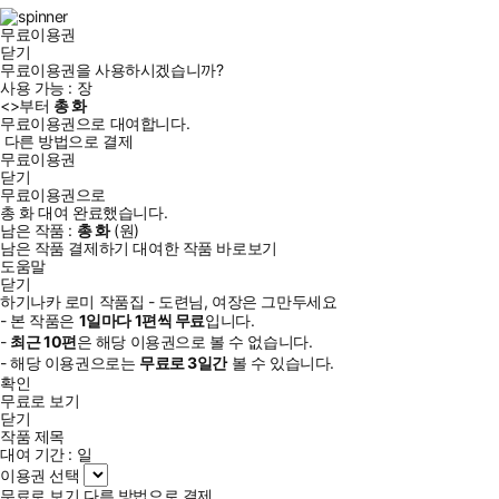
램
무료이용권
닫기
무료이용권을 사용하시겠습니까?
사용 가능 :
장
<
>부터
총
화
무료이용권으로 대여합니다.
다른 방법으로 결제
무료이용권
닫기
무료이용권으로
총
화
대여 완료했습니다.
남은 작품 :
총
화
(
원)
남은 작품 결제하기
대여한 작품 바로보기
도움말
닫기
하기나카 로미 작품집 - 도련님, 여장은 그만두세요
- 본 작품은
1일
마다
1
편씩 무료
입니다.
-
최근
10편
은 해당 이용권으로 볼 수 없습니다.
- 해당 이용권으로는
무료로
3일
간
볼 수 있습니다.
확인
무료로 보기
닫기
작품 제목
대여 기간 :
일
이용권 선택
무료로 보기
다른 방법으로 결제