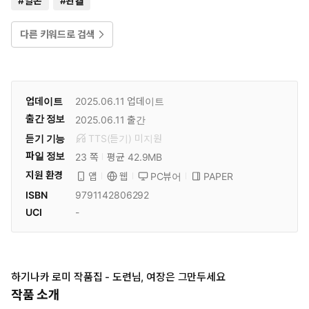
#
일본
#
완결
다른 키워드로 검색
업데이트
2025.06.11
업데이트
출간 정보
2025.06.11
출간
듣기 기능
TTS(듣기)
미
지원
파일 정보
23 쪽
평균 42.9MB
지원 환경
PC뷰어
PAPER
앱
웹
ISBN
9791142806292
UCI
-
하기나카 로미 작품집 - 도련님, 여장은 그만두세요
작품 소개