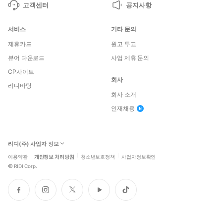
고객센터
공지사항
서비스
기타 문의
제휴카드
원고 투고
뷰어 다운로드
사업 제휴 문의
CP사이트
회사
리디바탕
회사 소개
인재채용
리디(주) 사업자 정보
이용약관
개인정보 처리방침
청소년보호정책
사업자정보확인
©
RIDI Corp.
페
인
트
유
틱
이
스
위
튜
톡
스
타
터
브
북
그