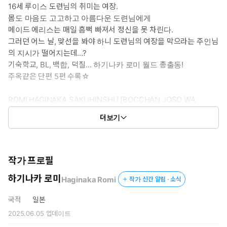
16세 루이스 도련님의 취미는 여장.
몸도 마음도 고고하고 아름다운 도련님에게
메이드 에리스는 매일 흠뻑 빠져서 정신을 못 차린다.
그러던 어느 날, 맞선을 봐야 하니 도련님의 여장을 막으라는 주인님
의 지시가 떨어지는데…?
기숙학교, BL, 백합, 덕질… 하기나카 로미 월드 총출동!
주옥같은 단편 5편 수록☆
ROMI HAGINAKA SAKUHINSHU [BOCCHAN JOSO WA
OYAMEKUDASAI]
더보기
ⓒRomi Haginaka 2024 / HAKUSENSHA Inc.
작가 프로필
하기나카 로미
Haginaka Romi
작가 신간 알림 · 소식
국적
일본
2025.06.05
업데이트