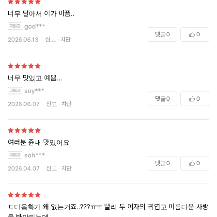
너무 달아서 이가 아픔..
god***
댓글
0
0
2026.06.13
신고
차단
너무 맛있고 예쁨...
soy***
댓글
0
0
2026.06.07
신고
차단
여러분 쥰내 맛있어요
soh***
댓글
0
0
2026.04.07
신고
차단
ㄷ다음화가 왜 없는거죠..???ㅠㅜ 빨리 두 여자의 귀엽고 아름다운 사랑
을 봐야되는데