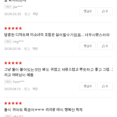
jiw***
댓글
0
0
2026.02.25
신고
차단
달콤한 디저트와 미소녀의 조합은 싫어할수가없음... 너무사랑스러와
ntg***
댓글
0
0
2026.02.18
신고
차단
그냥 둘이 붙어있는것만 봐도 귀엽고 사랑스럽고 뿌듯하고 좋고 그럼. 그
리고 어머님이 예쁨.
fom***
댓글
0
0
2025.08.13
신고
차단
둘이 귀여워 죽겠어ㅠㅠㅠ 리리랑 마이 행복만 하자
dkr***