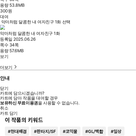
용량
53.8MB
300
원
대여
악마처럼 달콤한 내 여자친구 1화 선택
악마처럼 달콤한 내 여자친구 1화
등록일
2025.06.26
쪽수
34쪽
용량
57.6MB
보기
더보기
안내
닫기
카트에 담으시겠습니까?
카트에 담아 작품을 대여할 경우
보유하신 무료이용권
을 사용할 수 없습니다.
취소
카트 담기
이 작품의 키워드
#
현대배경
#
판타지/SF
#
코믹물
#
GL/백합
#
일상