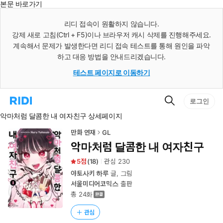
본문 바로가기
인
스
리디 접속이 원활하지 않습니다.
턴
강제 새로 고침(Ctrl + F5)이나 브라우저 캐시 삭제를 진행해주세요.
트
검
계속해서 문제가 발생한다면 리디 접속 테스트를 통해 원인을 파악
색
하고 대응 방법을 안내드리겠습니다.
테스트 페이지로 이동하기
검
리
로그인
색
디
악마처럼 달콤한 내 여자친구 상세페이지
홈
으
로
만화 연재
GL
이
악마처럼 달콤한 내 여자친구
동
5
(
18
)
관심
230
야토사키 하루
글, 그림
서울미디어코믹스
출판
총 24화
관심