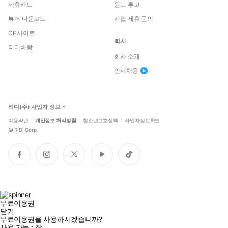
제휴카드
원고 투고
뷰어 다운로드
사업 제휴 문의
CP사이트
회사
리디바탕
회사 소개
인재채용
리디(주) 사업자 정보
이용약관
개인정보 처리방침
청소년보호정책
사업자정보확인
©
RIDI Corp.
페
인
트
유
틱
이
스
위
튜
톡
스
타
터
브
북
그
램
무료이용권
닫기
무료이용권을 사용하시겠습니까?
사용 가능 :
장