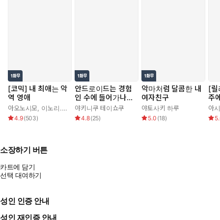
[코믹] 내 최애는 악
안드로이드는 경험
악마처럼 달콤한 내
[릴
역 영애
인 수에 들어가나
여자친구
주에
요??
아오노시모
,
이노리.
,
정백송
야키니쿠 테이쇼쿠
,
하나가타
야토사키 하루
아시
4.9
(
503
)
4.8
(
25
)
5.0
(
18
)
5
소장하기 버튼
카트에 담기
선택 대여하기
성인 인증 안내
성인 재인증 안내