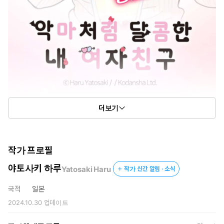
더보기
작가 프로필
야토사키 하루
Yatosaki Haru
작가 신간 알림 · 소식
국적
일본
2024.10.30
업데이트