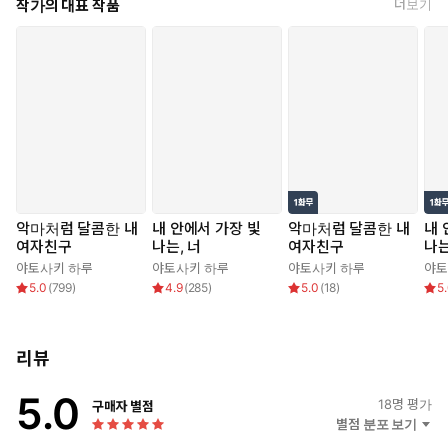
작가의 대표 작품
더보기
악마처럼 달콤한 내
내 안에서 가장 빛
악마처럼 달콤한 내
내 
여자친구
나는, 너
여자친구
나는
야토사키 하루
야토사키 하루
야토사키 하루
야토
5.0
(
799
)
4.9
(
285
)
5.0
(
18
)
5
리뷰
5.0
18
명 평가
구매자 별점
별점 분포 보기