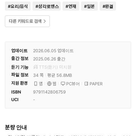
#
요리/음식
#
삼각로맨스
#
연재
#
일본
#
완결
다른 키워드로 검색
업데이트
2026.06.05
업데이트
출간 정보
2025.06.26
출간
듣기 기능
TTS(듣기)
미
지원
파일 정보
34 쪽
평균 56.8MB
지원 환경
PC뷰어
PAPER
앱
웹
ISBN
9791142806759
UCI
-
분량 안내