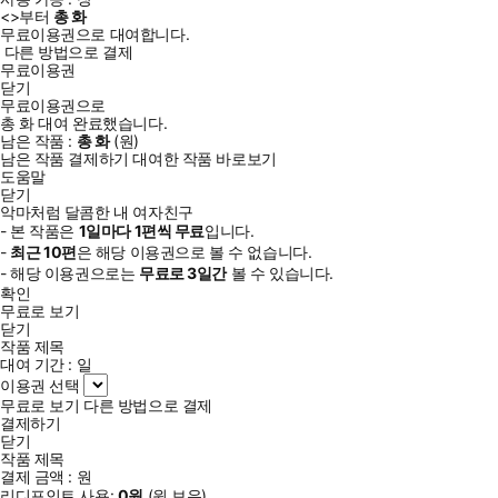
<
>부터
총
화
무료이용권으로 대여합니다.
다른 방법으로 결제
무료이용권
닫기
무료이용권으로
총
화
대여 완료했습니다.
남은 작품 :
총
화
(
원)
남은 작품 결제하기
대여한 작품 바로보기
도움말
닫기
악마처럼 달콤한 내 여자친구
- 본 작품은
1일
마다
1
편씩 무료
입니다.
-
최근
10편
은 해당 이용권으로 볼 수 없습니다.
- 해당 이용권으로는
무료로
3일
간
볼 수 있습니다.
확인
무료로 보기
닫기
작품 제목
대여 기간 :
일
이용권 선택
무료로 보기
다른 방법으로 결제
결제하기
닫기
작품 제목
결제 금액 :
원
리디포인트 사용:
0
원
(
원 보유)