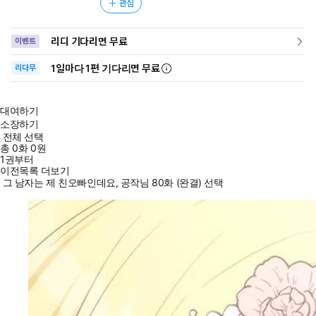
관심
리디 기다리면 무료
이벤트
1일
마다
1편 기다리면 무료
리다무
대여하기
소장하기
전체 선택
총
0
화
0원
1권부터
이전목록 더보기
그 남자는 제 친오빠인데요, 공작님 80화 (완결) 선택