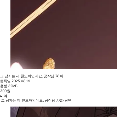
그 남자는 제 친오빠인데요, 공작님 78화
등록일
2025.08.19
용량
32MB
300
원
대여
그 남자는 제 친오빠인데요, 공작님 77화 선택