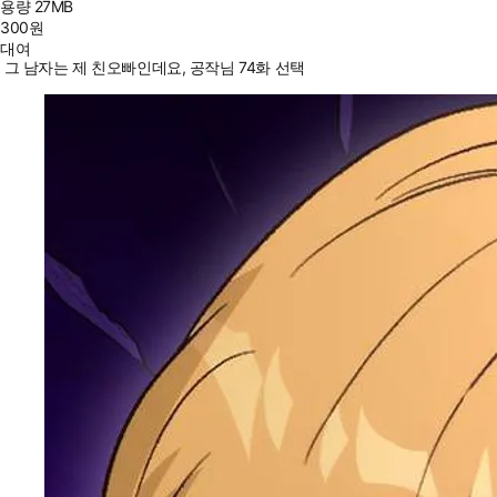
용량
27MB
300
원
대여
그 남자는 제 친오빠인데요, 공작님 74화 선택