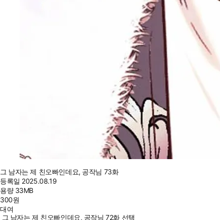
그 남자는 제 친오빠인데요, 공작님 73화
등록일
2025.08.19
용량
33MB
300
원
대여
그 남자는 제 친오빠인데요, 공작님 72화 선택