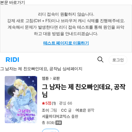
본문 바로가기
인
스
리디 접속이 원활하지 않습니다.
턴
강제 새로 고침(Ctrl + F5)이나 브라우저 캐시 삭제를 진행해주세요.
트
검
계속해서 문제가 발생한다면 리디 접속 테스트를 통해 원인을 파악
색
하고 대응 방법을 안내드리겠습니다.
테스트 페이지로 이동하기
검
리
로그인
색
디
그 남자는 제 친오빠인데요, 공작님 상세페이지
홈
으
로
웹툰
로판
이
그 남자는 제 친오빠인데요, 공작
동
님
5
(
1
)
관심
66
조이
그림
CC
글
여로은
원작
서울미디어코믹스
출판
총 80화