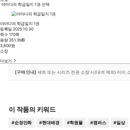
야마다의 학급일지 1권 선택
야마다의 학급일지 1권
등록일
2025.10.30
쪽수
170쪽
용량
351.3MB
3,600
원
소장
더보기
[구매 안내]
세트 또는 시리즈 전권 소장 시(대여 제외) 이미
이 작품의 키워드
#
순정만화
#
현대배경
#
학원물
#
캠퍼스
#
일상