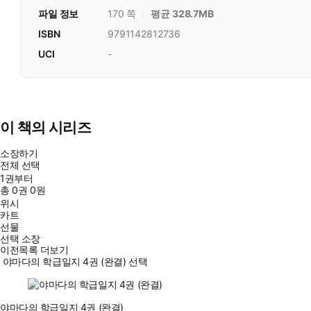
파일 정보
170 쪽
평균 328.7MB
ISBN
9791142812736
UCI
-
이 책의 시리즈
소장하기
전체 선택
1권부터
총
0
권
0원
위시
카트
선물
선택 소장
이전목록 더보기
야마다의 학급일지 4권 (완결) 선택
야마다의 학급일지 4권 (완결)