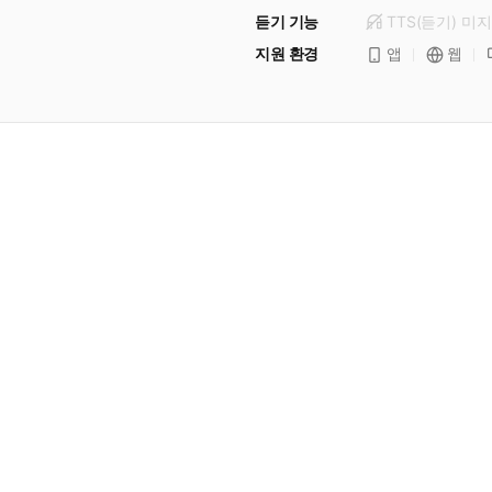
듣기 기능
TTS(듣기)
미
지
지원 환경
앱
웹