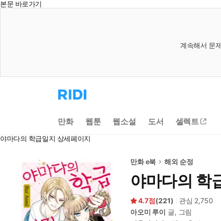
본문 바로가기
계속해서 문제
리
디
홈
으
만화
웹툰
웹소설
도서
셀렉트
로
이
야마다의 학급일지 상세페이지
동
만화 e북
해외 순정
야마다의 학
4.7
(
221
)
관심
2,750
아오미 루이
글, 그림