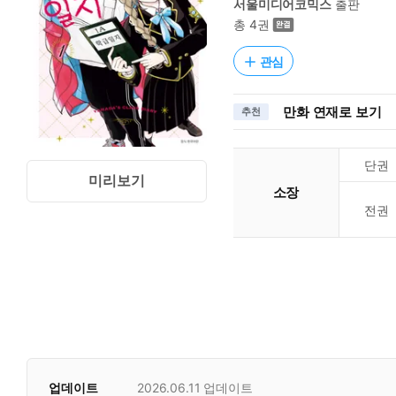
서울미디어코믹스
출판
총 4권
관심
만화 연재로 보기
추천
단권
미리보기
소장
전권
업데이트
2026.06.11
업데이트