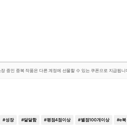
 소장 중인 중복 작품은 다른 계정에 선물할 수 있는 쿠폰으로 지급됩니
#
성장
#
달달함
#
평점4점이상
#
별점100개이상
#
e북