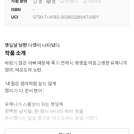
지원 환경
PC뷰어
PAPER
앱
웹
ISBN
-
UCI
G720:T+A192-20260226047.0001
생일날 남편 다섯이 나타났다
작품 소개
바람기 많은 아빠 때문에 죽기 전까지 평생을 마음고생한 유제니의
엄마, 테오도라 노턴.
‘내 딸은 엄마처럼 살지 않게
엄마가 다 준비했어.’
유제니가 스물넷이 되는 생일에
완벽한 남자들, 한 명이 아니라 여러 명을
준비했다는 말을 끝으로 테오도라는 숨을 거뒀다.
그저 아빠의 여성편력이 한이 되어서 남긴 말 정도로 여기고 대수롭