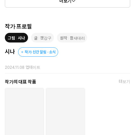
더보기
지 않게 여겼다, 아빠가 엄마의 장례식이 끝나자마자 새엄마 아가사
와 이복자매 애폴린을 데려오기 전까지.
그렇게 6년이 흘러 아빠마저 죽고
작가 프로필
유제니가 스물넷의 생일이 되던 날.
그림
시나
글
갯강구
원작
참새대리
아가사와 애폴린에게 부모님의 유산을
시나
작가 신간 알림 · 소식
전부 뺏길 위기에 놓였을 때,
엄마의 유언대로 제국에서 제일 유명하고 완벽한 남자 다섯이
유제니를 찾아온다.
2024.11.08
업데이트
남부 제독 집안의 친아 오빠, 알프레드.
작가의 대표 작품
더보기
제국의 전쟁 영웅인 북부 대공, 퍼시빌.
어딘지 수상쩍은 사업을 운영하는 연하남, 카시우스.
아카데미 시절 앙숙이자 예술 후원가, 매그너스.
그리고 유제니에 대해 모르는 것이 없는 소꿉친구이자 수도 신관직
을 승계 받은 카터까지.
그렇게 제국의 평범한 대학원생이었던 유제니 노턴은 제국에서 가