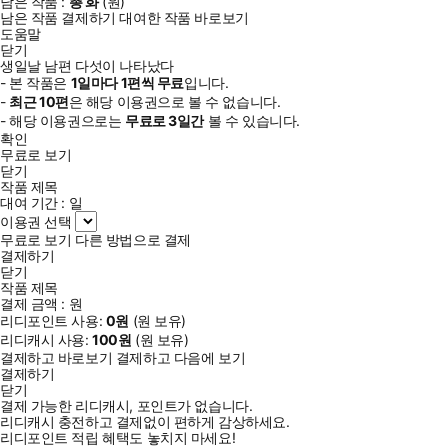
남은 작품 :
총
화
(
원)
남은 작품 결제하기
대여한 작품 바로보기
도움말
닫기
생일날 남편 다섯이 나타났다
- 본 작품은
1일
마다
1
편씩 무료
입니다.
-
최근
10편
은 해당 이용권으로 볼 수 없습니다.
- 해당 이용권으로는
무료로
3일
간
볼 수 있습니다.
확인
무료로 보기
닫기
작품 제목
대여 기간 :
일
이용권 선택
무료로 보기
다른 방법으로 결제
결제하기
닫기
작품 제목
결제 금액 :
원
리디포인트 사용:
0
원
(
원 보유)
리디캐시 사용:
100
원
(
원 보유)
결제하고 바로보기
결제하고 다음에 보기
결제하기
닫기
결제 가능한 리디캐시, 포인트가 없습니다.
리디캐시 충전하고 결제없이 편하게 감상하세요.
리디포인트 적립 혜택도 놓치지 마세요!