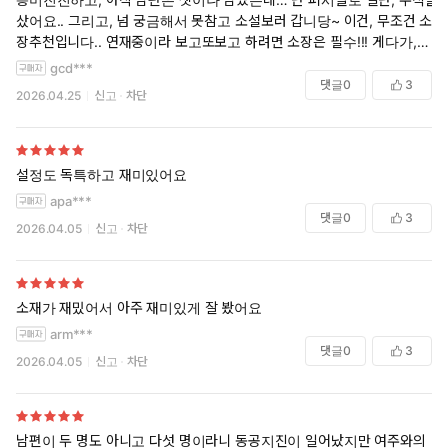
샀어요.. 그리고, 넘 궁금해서 못참고 소설보러 갑니당~ 이건, 무조건 소
장추천입니다.. 연재중이라 보고또보고 하려면 소장은 필수!!! 게다가, 아
직 무수한 밤이 남았으니 즐길거리가 한가득입니당ㅎㅎㅎ
gcd***
댓글
0
3
2026.04.25
신고
차단
설정도 독특하고 재미있어요
apa***
댓글
0
3
2026.04.05
신고
차단
소재가 재밌어서 아주 재미있게 잘 봤어요
arm***
댓글
0
3
2026.04.05
신고
차단
남편이 두 명도 아니고 다섯 명이라니 동공지진이 일어났지만 여주와의