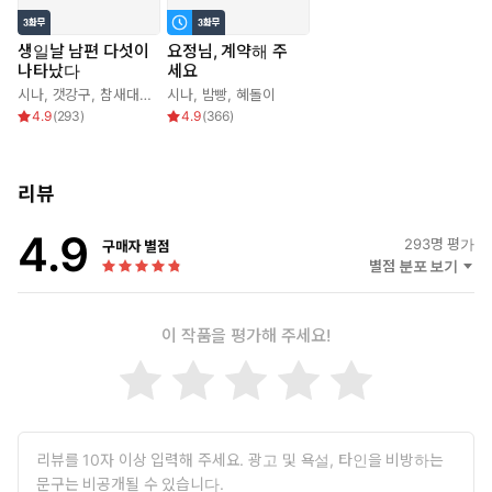
장 유명한 남자 다섯을 남편으로 거느리며 제국의 새로운 역사를 써
내려간다.
생일날 남편 다섯이
요정님, 계약해 주
나타났다
세요
시나
,
갯강구
,
참새대리
시나
,
밤빵
,
혜돌이
4.9
(
293
)
4.9
(
366
)
리뷰
4.9
293
명 평가
구매자 별점
별점 분포 보기
이 작품을 평가해 주세요!