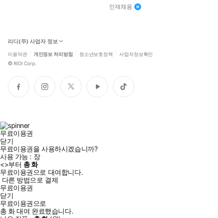
인재채용
리디(주) 사업자 정보
이용약관
개인정보 처리방침
청소년보호정책
사업자정보확인
©
RIDI Corp.
페
인
트
유
틱
이
스
위
튜
톡
스
타
터
브
북
그
램
무료이용권
닫기
무료이용권을 사용하시겠습니까?
사용 가능 :
장
<
>부터
총
화
무료이용권으로 대여합니다.
다른 방법으로 결제
무료이용권
닫기
무료이용권으로
총
화
대여 완료했습니다.