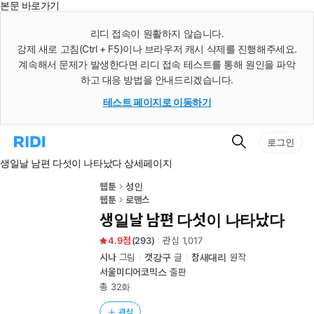
본문 바로가기
인
스
리디 접속이 원활하지 않습니다.
턴
강제 새로 고침(Ctrl + F5)이나 브라우저 캐시 삭제를 진행해주세요.
트
검
계속해서 문제가 발생한다면 리디 접속 테스트를 통해 원인을 파악
색
하고 대응 방법을 안내드리겠습니다.
테스트 페이지로 이동하기
검
리
로그인
색
디
생일날 남편 다섯이 나타났다 상세페이지
홈
으
로
웹툰
성인
이
웹툰
로맨스
동
생일날 남편 다섯이 나타났다
4.9
(
293
)
관심
1,017
시나
그림
갯강구
글
참새대리
원작
서울미디어코믹스
출판
총 32화
관심