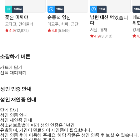
꽃은 미끼야
순종적 임신
남편 대신 먹었습니
메리
다
위
고다고
,
건어물녀
마교주
,
차파
,
금단
서닐
,
유채
강
4.9
(
12,972
)
4.9
(
5,549
)
4.9
(
3,310
)
4
소장하기 버튼
카트에 담기
선택 대여하기
성인 인증 안내
성인 재인증 안내
닫기
닫기
성인 인증 안내
성인 재인증 안내
청소년보호법에 따라 성인 인증은 1년간
유효하며, 기간이 만료되어 재인증이 필요합니다.
성인 인증 후에 이용해 주세요.
해당 작품은 성인 인증 후 보실 수 있습니다.
성인 인증 후에 이용해 주세요.