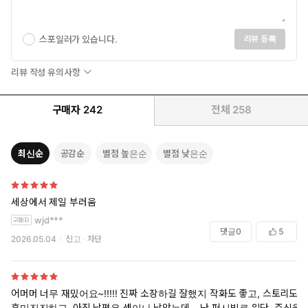
스포일러가 있습니다.
리뷰 등록
리뷰 작성 유의사항
구매자
242
전체
258
최신순
공감순
별점 높은순
별점 낮은순
세상에서 제일 부러움
wjd***
댓글
0
5
2026.05.04
신고
차단
어머머 너무 재밌어요~!!!!! 진짜 소장하길 잘했지 작화도 좋고, 스토리도
흥미진진하고, 아직 남편은 셋이나 남았는데… 난 퍼시빌로 일단, 주식을