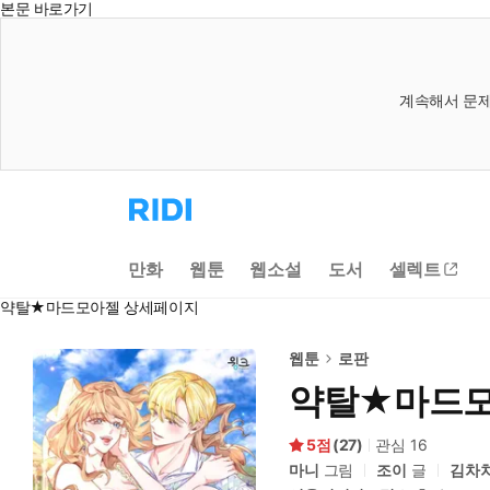
본문 바로가기
계속해서 문제
리
디
홈
으
만화
웹툰
웹소설
도서
셀렉트
로
이
약탈★마드모아젤 상세페이지
동
웹툰
로판
약탈★마드
5
(
27
)
관심
16
마니
그림
조이
글
김차