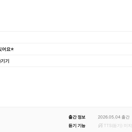
 있어요⭐
즐기기
출간 정보
2026.05.04
출간
듣기 기능
TTS(듣기)
미
지