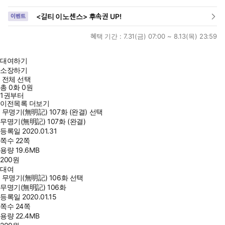
<길티 이노센스> 후속권 UP!
이벤트
혜택 기간 :
7.31(금) 07:00 ~ 8.13(목) 23:59
대여하기
소장하기
전체 선택
총
0
화
0원
1권부터
이전목록 더보기
무명기(無明記) 107화 (완결) 선택
무명기(無明記) 107화 (완결)
등록일
2020.01.31
쪽수
22쪽
용량
19.6MB
200
원
대여
무명기(無明記) 106화 선택
무명기(無明記) 106화
등록일
2020.01.15
쪽수
24쪽
용량
22.4MB