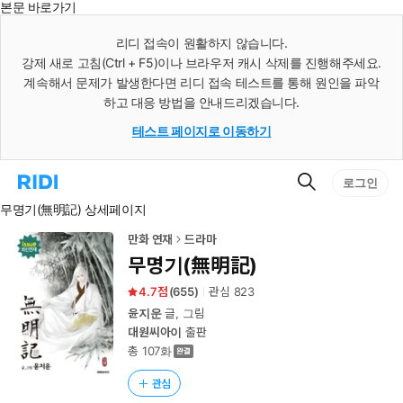
본문 바로가기
인
스
리디 접속이 원활하지 않습니다.
턴
강제 새로 고침(Ctrl + F5)이나 브라우저 캐시 삭제를 진행해주세요.
트
검
계속해서 문제가 발생한다면 리디 접속 테스트를 통해 원인을 파악
색
하고 대응 방법을 안내드리겠습니다.
테스트 페이지로 이동하기
검
리
로그인
색
디
무명기(無明記) 상세페이지
홈
으
로
만화 연재
드라마
이
무명기(無明記)
동
4.7
(
655
)
관심
823
윤지운
글, 그림
대원씨아이
출판
총 107화
관심