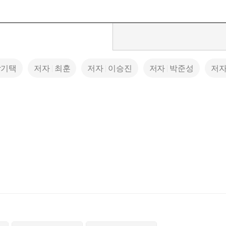
감기택
저자
최훈
저자
이승진
저자
박준성
저