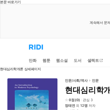
본문 바로가기
계속해서 문제
리
디
홈
으
만화
웹툰
웹소설
도서
셀렉트
로
이
현대심리학개론 상세페이지
동
인문/사회/역사
인문
현대심리학
0
(
0
)
관심
3
정태연
외
12명
저자