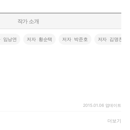
작가 소개
자
임낭연
저자
황순택
저자
박준호
저자
김명찬
2015.01.06
업데이트
더보기