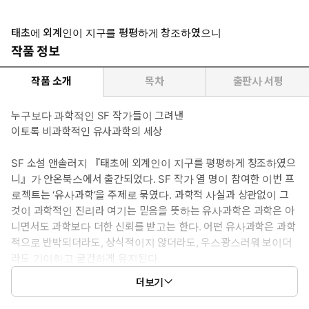
태초에 외계인이 지구를 평평하게 창조하였으니
작품 정보
작품 소개
목차
출판사 서평
누구보다 과학적인 SF 작가들이 그려낸
이토록 비과학적인 유사과학의 세상
SF 소설 앤솔러지 『태초에 외계인이 지구를 평평하게 창조하였으
니』가 안온북스에서 출간되었다. SF 작가 열 명이 참여한 이번 프
로젝트는 ‘유사과학’을 주제로 묶였다. 과학적 사실과 상관없이 그
것이 과학적인 진리라 여기는 믿음을 뜻하는 유사과학은 과학은 아
니면서도 과학보다 더한 신뢰를 받고는 한다. 어떤 유사과학은 과학
적으로 반박되더라도, 상식적이지 않더라도, 우스꽝스러워 보이더
라도 기이하고 굳건하게 유지된다.
더보기
‘지구평평론자’는 실제로 존재하며 세계 곳곳에 학회가 있다. 종교의
영역을 넘어 진지한 학문으로 창조론을 다룬다. 혈액형으로 사람의