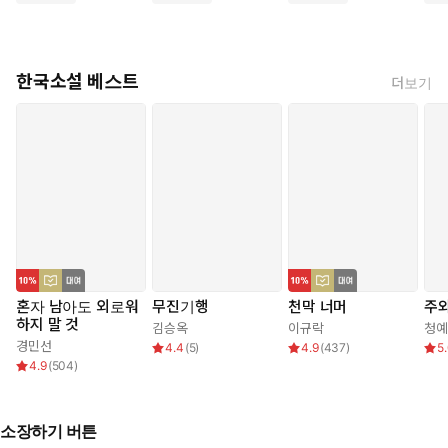
한국소설 베스트
더보기
혼자 남아도 외로워
무진기행
천막 너머
주와
하지 말 것
김승옥
이규락
청예
경민선
4.4
(
5
)
4.9
(
437
)
5
4.9
(
504
)
소장하기 버튼