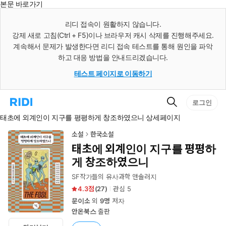
본문 바로가기
인
스
리디 접속이 원활하지 않습니다.
턴
강제 새로 고침(Ctrl + F5)이나 브라우저 캐시 삭제를 진행해주세요.
트
검
계속해서 문제가 발생한다면 리디 접속 테스트를 통해 원인을 파악
색
하고 대응 방법을 안내드리겠습니다.
테스트 페이지로 이동하기
검
리
로그인
색
디
태초에 외계인이 지구를 평평하게 창조하였으니 상세페이지
홈
으
로
소설
한국소설
이
태초에 외계인이 지구를 평평하
동
게 창조하였으니
SF작가들의 유사과학 앤솔러지
4.3
(
27
)
관심
5
문이소
외
9명
저자
안온북스
출판