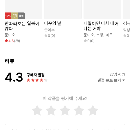
딴따라호는 일복이
다꾸의 날
내일이면 다시 태어
김
많다
나는 거야
문이소
길
문이소
문이소
,
소향
,
이도해
,
하유지
0
(
0
)
0
4.6
(
28
)
0
(
0
)
리뷰
4.3
27
명 평가
구매자 별점
별점 분포 보기
이 작품을 평가해 주세요!