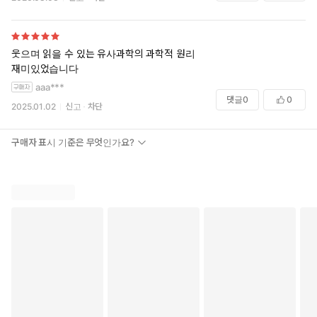
외계인에게는 지구인이 외계고, 지구인조차 지구인이라는
이름이 어울리지않게 된 사연들이라고 해야할까요?
각 세계관을 이해하면 재밌어요
웃으며 읽을 수 있는 유사과학의 과학적 원리
재미있었습니다
aaa***
댓글
0
0
2025.01.02
신고
차단
구매자 표시 기준은 무엇인가요?