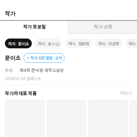
성격을 논했듯이, 지금 그 자리를 이분법에 가까운 MBTI로 사람의
유형을 나눈다. 연초에는 사주를 보고, 창업이나 이직을 앞두고는 점
작가
집을 찾는다. 수험생은 미역국을 먹으면 안 되며, 돼지꿈을 꾸면 복
권을 사고 빨간 펜으로 이름을 쓰는 건 금기이며, 승강기의 4층 버튼
작가 프로필
작가 소개
은 F로 표기한다. 태어나는 아이의 이름을 유사과학에 힘을 빌려 짓
고, 죽은 이의 묫자리 또한 유사과학에 물어 정한다. 요람에서 무덤
저자
문이소
저자
손지상
저자
정보라
저자
이산화
저자
까지, 우리는 유사과학과 함께하는 것이다.
문이소
작가 신간 알림 · 소식
일련의 일들에 그냥 지나칠 수 없는 소설가들이 있다. 여기에 SF 작
가 열 명(정보라, 이산화, 최의택, 이하진, 전혜진, 손지상, 문이소,
수상
제4회 한낙원 과학소설상
이주형, 홍준영, 홍지운)이 반응했다. 이들의 소설은 우리 앞에 평범
2019.10.24
업데이트
한 모습으로 펼쳐진 일상과 물론 과학이 더 발달한 미래, 인류가 불
러온 파멸적 재앙과 우주와 지구의 탄생에까지 너른 사유와 놀라운
작가의 대표 작품
더보기
상상력으로 유사과학의 세상을 다룬다. 그러한 세상을 살아가는 인
간을 탐색한다. 인간의 믿음과 불안, 인간의 사랑과 의지를 그린다.
이토록이나 비과학적인 세상이지만, 합리와 이성의 힘으로 세상을
살아내고 바꾸는 것도 인간일 것이다. 그 과정의 좌충우돌을, SF 앤
솔러지 『태초에 외계인이 지구를 평평하게 창조하였으니』에
서 만나보길 권한다.