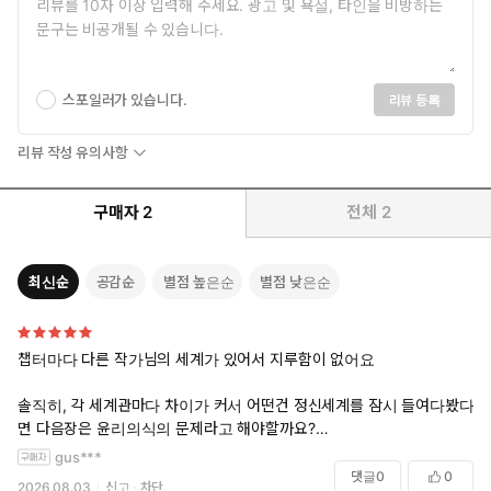
스포일러가 있습니다.
리뷰 등록
리뷰 작성 유의사항
구매자
2
전체
2
최신순
공감순
별점 높은순
별점 낮은순
챕터마다 다른 작가님의 세계가 있어서 지루함이 없어요
솔직히, 각 세계관마다 차이가 커서 어떤건 정신세계를 잠시 들여다봤다
면 다음장은 윤리의식의 문제라고 해야할까요?
널뛰기 하는 데도 큰 거부감없이 읽게되고 빠져들어요
gus***
댓글
0
0
2026.08.03
신고
차단