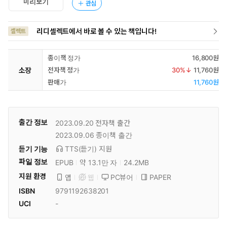
미리보기
관심
리디셀렉트에서 바로 볼 수 있는 책입니다!
셀렉트
종이책 정가
16,800원
소장
전자책 정가
30
%↓
11,760원
판매가
11,760원
출간 정보
2023.09.20
전자책 출간
2023.09.06
종이책 출간
듣기 기능
TTS(듣기)
지원
파일 정보
EPUB
약 13.1만 자
24.2MB
지원 환경
PC뷰어
PAPER
앱
웹
ISBN
9791192638201
UCI
-