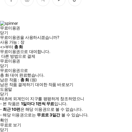
페
인
트
유
틱
이
스
위
튜
톡
스
타
터
브
북
그
램
무료이용권
닫기
무료이용권을 사용하시겠습니까?
사용 가능 :
장
<
>부터
총
화
무료이용권으로 대여합니다.
다른 방법으로 결제
무료이용권
닫기
무료이용권으로
총
화
대여 완료했습니다.
남은 작품 :
총
화
(
원)
남은 작품 결제하기
대여한 작품 바로보기
도움말
닫기
태초에 외계인이 지구를 평평하게 창조하였으니
- 본 작품은
1일
마다
1
편씩 무료
입니다.
-
최근
10편
은 해당 이용권으로 볼 수 없습니다.
- 해당 이용권으로는
무료로
3일
간
볼 수 있습니다.
확인
무료로 보기
닫기