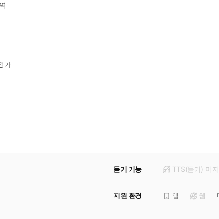
역
정가
듣기 기능
TTS(듣기)
미
지
지원 환경
앱
웹