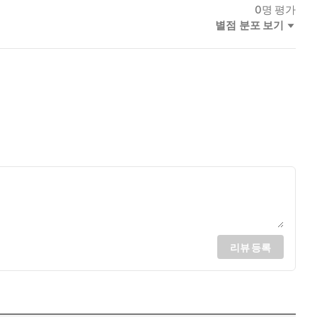
0
명 평가
별점 분포 보기
리뷰 등록