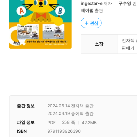
ingectar-e
저자
구수영
번
제이펍
출판
관심
전자책 
소장
판매가
출간 정보
2024.06.14
전자책 출간
2024.04.19
종이책 출간
파일 정보
258 쪽
PDF
42.2MB
ISBN
9791193926390