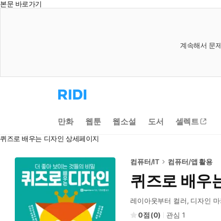
본문 바로가기
계속해서 문제
리
디
홈
으
만화
웹툰
웹소설
도서
셀렉트
로
이
퀴즈로 배우는 디자인 상세페이지
동
컴퓨터/IT
컴퓨터/앱 활용
퀴즈로 배우
레이아웃부터 컬러, 디자인 
0
(
0
)
관심
1