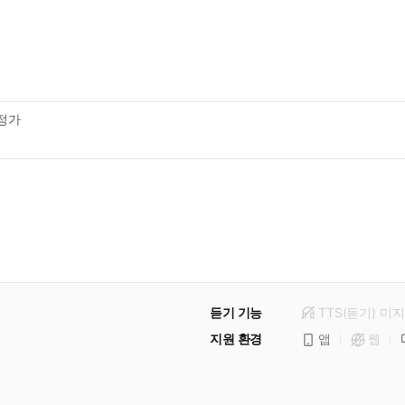
역
정가
듣기 기능
TTS(듣기)
미
지
지원 환경
앱
웹