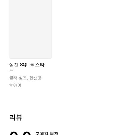
실전 SQL 퀵스타
트
월터 실즈
,
한선용
0
(
0
)
리뷰
구매자 별점