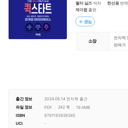
월터 실즈
저자
한선용
번
제이펍
출판
관심
전자책 
소장
판매가
출간 정보
2024.06.14
전자책 출간
파일 정보
242 쪽
PDF
19.4MB
ISBN
9791193926345
UCI
-