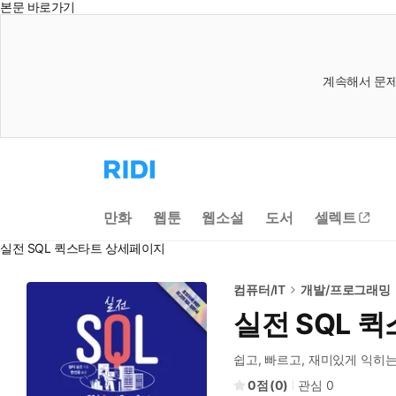
본문 바로가기
계속해서 문제
리
디
홈
으
만화
웹툰
웹소설
도서
셀렉트
로
이
실전 SQL 퀵스타트 상세페이지
동
컴퓨터/IT
개발/프로그래밍
실전 SQL 
쉽고, 빠르고, 재미있게 익히
0
(
0
)
관심
0