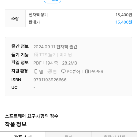
전자책 정가
15,400원
소장
판매가
15,400원
출간 정보
2024.09.11
전자책 출간
듣기 기능
TTS(듣기)
미
지원
파일 정보
PDF
28.2MB
194 쪽
지원 환경
PC뷰어
PAPER
앱
웹
ISBN
9791193926666
UCI
-
소프트웨어 요구사항의 정수
작품 정보