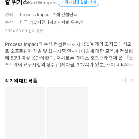
칼 위거스
Karl Wiegers
작가 신간 알림 · 소식
경력
Process Impact 수석 컨설턴트
수상
미국 기술커뮤니케이션학회 우수상
2024.09.09
업데이트
Process Impact의 수석 컨설턴트로서 150여 개의 조직을 대상으
로 소프트웨어 개발 및 요구사항 엔지니어링에 대한 교육과 컨설팅
에 50년 이상 몸담아왔다. 저서로는 캔디스 호캔슨과 함께 쓴 『소
프트웨어 요구사항의 정수』(제이펍, 2024)가 있고, 조이 비티와 함
께 쓴 『소프트웨어 요구사항(제3판)』(위키북스, 2017)으로는 미
국 기술커뮤니케이션학회로부터 우수상을 수상했다.
작가의 대표 작품
더보기