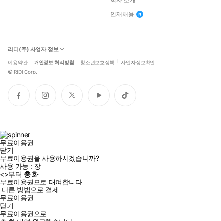
회사 소개
인재채용
리디(주) 사업자 정보
이용약관
개인정보 처리방침
청소년보호정책
사업자정보확인
©
RIDI Corp.
페
인
트
유
틱
이
스
위
튜
톡
스
타
터
브
북
그
램
무료이용권
닫기
무료이용권을 사용하시겠습니까?
사용 가능 :
장
<
>부터
총
화
무료이용권으로 대여합니다.
다른 방법으로 결제
무료이용권
닫기
무료이용권으로