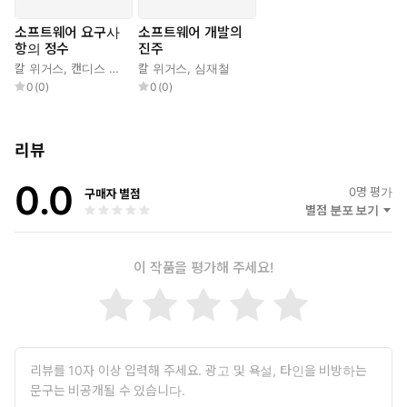
소프트웨어 요구사
소프트웨어 개발의
항의 정수
진주
칼 위거스
,
캔디스 호캔슨
칼 위거스
,
심재철
,
심재철
0
(
0
)
0
(
0
)
리뷰
0.0
0
명 평가
구매자 별점
별점 분포 보기
이 작품을 평가해 주세요!