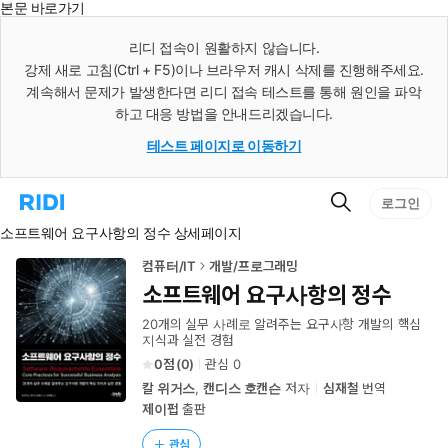
본문 바로가기
인
스
리디 접속이 원활하지 않습니다.
턴
강제 새로 고침(Ctrl + F5)이나 브라우저 캐시 삭제를 진행해주세요.
트
검
계속해서 문제가 발생한다면 리디 접속 테스트를 통해 원인을 파악
색
하고 대응 방법을 안내드리겠습니다.
테스트 페이지로 이동하기
검
리
로그인
색
디
소프트웨어 요구사항의 정수 상세페이지
홈
으
로
컴퓨터/IT
개발/프로그래밍
이
소프트웨어 요구사항의 정수
동
20개의 실무 사례로 알려주는 요구사항 개발의 핵심
지식과 실전 경험
0
(
0
)
관심
0
칼 위거스
,
캔디스 호캔슨
저자
심재철
번역
제이펍
출판
관심