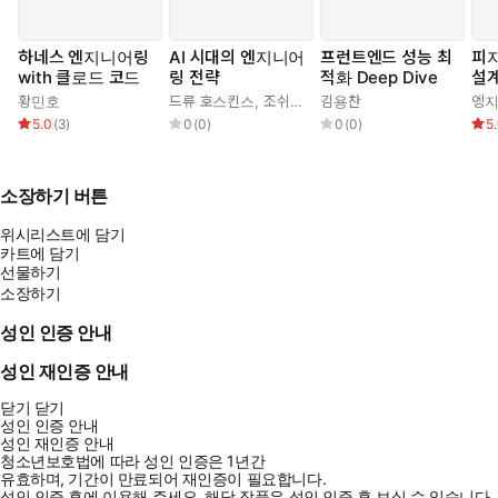
하네스 엔지니어링
AI 시대의 엔지니어
프런트엔드 성능 최
피지
with 클로드 코드
링 전략
적화 Deep Dive
설
황민호
드류 호스킨스
,
조쉬(김승권)
김용찬
엥
5.0
(
3
)
0
(
0
)
0
(
0
)
5
소장하기 버튼
위시리스트에 담기
카트에 담기
선물하기
소장하기
성인 인증 안내
성인 재인증 안내
닫기
닫기
성인 인증 안내
성인 재인증 안내
청소년보호법에 따라 성인 인증은 1년간
유효하며, 기간이 만료되어 재인증이 필요합니다.
성인 인증 후에 이용해 주세요.
해당 작품은 성인 인증 후 보실 수 있습니다.