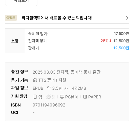
미리보기
리디셀렉트에서 바로 볼 수 있는 책입니다!
셀렉트
종이책 정가
17,500원
소장
전자책 정가
28
%↓
12,500원
판매가
12,500원
출간 정보
2025.03.03
전자책, 종이책 동시 출간
듣기 기능
TTS(듣기)
지원
파일 정보
EPUB
약 3.5만 자
47.2MB
지원 환경
PC뷰어
PAPER
앱
웹
ISBN
9791194096092
UCI
-