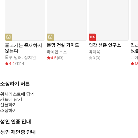
물고기는 존재하지
문명 건설 가이드
인간 생존 연구소
진리
않는다
있
라이언 노스
박치욱
룰루 밀러
,
정지인
데이
4.5
(
63
)
0
(
0
)
4.4
(
1,114
)
1.
소장하기 버튼
위시리스트에 담기
카트에 담기
선물하기
소장하기
성인 인증 안내
성인 재인증 안내