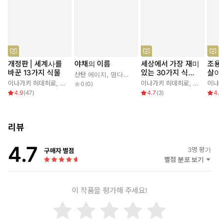
돕는다.
개정판 | 세계사를
야채의 이름
세상에서 가장 재미
조
바꾼 13가지 식물
있는 30가지 식물
살
산탄 에이지
,
명다인
,
이나가키 히데히로
학 이야기
전
이나가키 히데히로
,
서수지
이나가키 히데히로
,
서수지
이나
0
(
0
)
4.9
(
47
)
4.7
(
3
)
4
리뷰
4.7
3
명 평가
구매자 별점
별점 분포 보기
이 작품을 평가해 주세요!