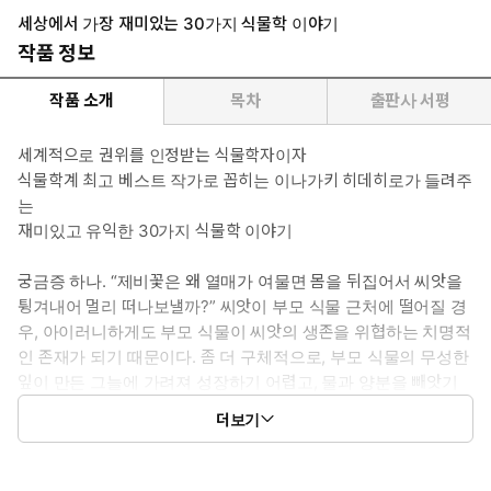
세상에서 가장 재미있는 30가지 식물학 이야기
작품 정보
작품 소개
목차
출판사 서평
세계적으로 권위를 인정받는 식물학자이자
식물학계 최고 베스트 작가로 꼽히는 이나가키 히데히로가 들려주
는
재미있고 유익한 30가지 식물학 이야기
궁금증 하나. “제비꽃은 왜 열매가 여물면 몸을 뒤집어서 씨앗을
튕겨내어 멀리 떠나보낼까?” 씨앗이 부모 식물 근처에 떨어질 경
우, 아이러니하게도 부모 식물이 씨앗의 생존을 위협하는 치명적
인 존재가 되기 때문이다. 좀 더 구체적으로, 부모 식물의 무성한
잎이 만든 그늘에 가려져 성장하기 어렵고, 물과 양분을 빼앗기
기 쉬우며, 부모 식물이 내뿜는 화학물질로 인해 위험해질 수 있
더보기
기 때문이다. 궁금증 둘. “행운의 상징 네잎클로버가 상처의 흔적
이라고?” 네잎클로버는 어떻게 생겨날까? 네 잎이 생기는 원인
에는 여러 가지가 있지만, 잎의 바탕이 되는 부분이 손상되며 생