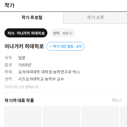
긴다는 이론이 가장 유력하다. 그러므로 사람이나 동물의 왕래가
작가
잦고 ‘자주 밟히는’ 곳이 네잎클로버가 발견될 확률이 상대적으로
높은 장소다.
작가 프로필
작가 소개
궁금증 셋. “도꼬마리 열매 안 두 개의 씨앗은 왜 싹 틔우는 시기
저자
이나가키 히데히로
번역
서수지
가 다를까?” 도꼬마리 열매는 사람의 옷이나 동물 털에 붙어 낯선
땅으로 이동하는데, 낯선 땅에서 살아남기 위해 언제 싹을 틔워야
이나가키 히데히로
작가 신간 알림 · 소식
하는지 가늠하기가 쉽지 않다. 이런 연유로, 도꼬마리는 열매 안
에 싹을 빨리 틔우는 씨앗과 늦게 틔우는 씨앗을 함께 지니는 방
국적
일본
향으로 진화했다. 정교하고 예쁘고 사랑스러운 그림과 함께 한
출생
1968년
페이지 한 페이지 이 책을 흥미진진하게 읽어가다 보면 누구나
학력
오카야마대학 대학원 농학연구과 박사
우리 주위에서 쉽게 찾아볼 수 있는 갖가지 식물들의 매력에 푹
경력
시즈오카대학교 농학부 교수
빠지고, 자기도 모르는 사이 ‘생활 속 식물학자’가 된다. 『세상에
2021.02.23
업데이트
서 가장 재미있는 30가지 식물학 이야기』는 아직 배움의 과정
에 있는 학생을 자녀로 둔 30~40대 부모와 학교 교사 등 가르치
작가의 대표 작품
더보기
는 일을 직업으로 가진 이는 물론이고, 초·중·고등학생도 재미있
게 읽으며 식물의 세계에 관한 지식과 안목, 소양을 쌓는 데 도움
되는 책이다. 또한 이 책은 식물에 대한 폭넓은 지식을 징검다리
삼아 인간 삶의 지혜와 교훈을 얻게 하고 세상의 이치를 깨치도록