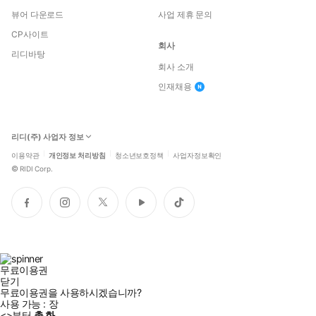
뷰어 다운로드
사업 제휴 문의
CP사이트
회사
리디바탕
회사 소개
인재채용
리디(주) 사업자 정보
이용약관
개인정보 처리방침
청소년보호정책
사업자정보확인
©
RIDI Corp.
페
인
트
유
틱
이
스
위
튜
톡
스
타
터
브
북
그
램
무료이용권
닫기
무료이용권을 사용하시겠습니까?
사용 가능 :
장
<
>부터
총
화