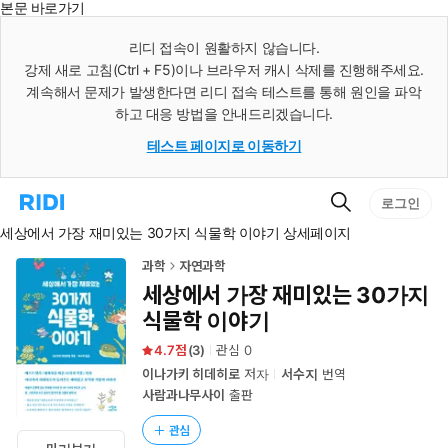
본문 바로가기
인
스
리디 접속이 원활하지 않습니다.
턴
강제 새로 고침(Ctrl + F5)이나 브라우저 캐시 삭제를 진행해주세요.
트
검
계속해서 문제가 발생한다면 리디 접속 테스트를 통해 원인을 파악
색
하고 대응 방법을 안내드리겠습니다.
테스트 페이지로 이동하기
검
리
로그인
색
디
세상에서 가장 재미있는 30가지 식물학 이야기 상세페이지
홈
으
로
과학
자연과학
이
세상에서 가장 재미있는 30가지
동
식물학 이야기
4.7
(
3
)
관심
0
이나가키 히데히로
저자
서수지
번역
사람과나무사이
출판
관심