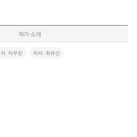
작가 소개
저자
차무진
저자
최유안