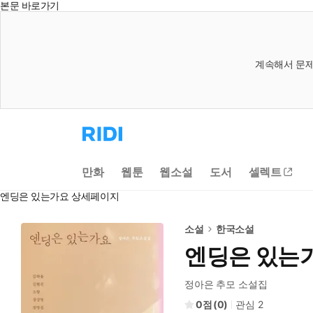
본문 바로가기
계속해서 문제
리
디
홈
으
만화
웹툰
웹소설
도서
셀렉트
로
이
엔딩은 있는가요 상세페이지
동
소설
한국소설
엔딩은 있는
정아은 추모 소설집
0
(
0
)
관심
2