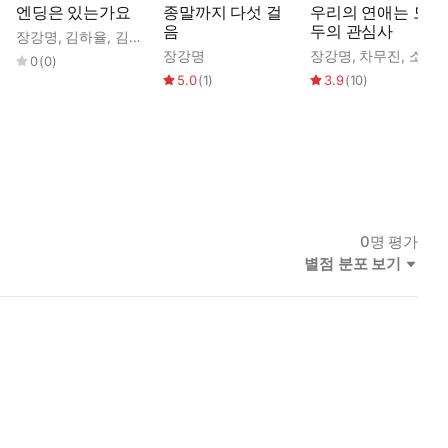
엔딩은 있는가요
종말까지 다섯 걸
우리의 연애는 모
음
두의 관심사
장강명
,
김하율
,
김현진
,
소향
,
정명섭
,
조영주
,
주원규
,
차무진
,
최유안
,
이서수
,
이정연
,
임현석
,
장강명
장강명
,
정진영
,
주원규
,
장강명
지영
,
최영
,
차무진
,
최유안
,
소향
,
한
,
0
(
0
)
5.0
(
1
)
3.9
(
10
)
0
명 평가
별점 분포 보기