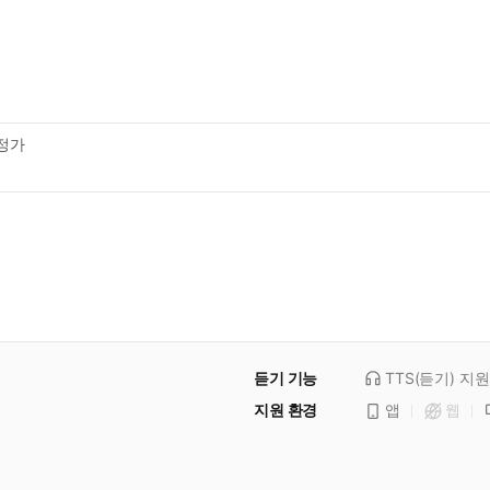
정가
듣기 기능
TTS(듣기)
지원
지원 환경
앱
웹