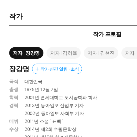
작가
작가 프로필
저자
장강명
저자
김하율
저자
김현진
저자
장강명
작가 신간 알림 · 소식
국적
대한민국
출생
1975년 12월 7일
학력
2001년 연세대학교 도시공학과 학사
경력
2013년 동아일보 산업부 기자
2002년 동아일보 사회부 기자
데뷔
2011년 소설 `표백`
수상
2014년 제2회 수림문학상