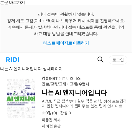
본문 바로가기
인
스
리디 접속이 원활하지 않습니다.
턴
강제 새로 고침(Ctrl + F5)이나 브라우저 캐시 삭제를 진행해주세요.
트
검
계속해서 문제가 발생한다면 리디 접속 테스트를 통해 원인을 파악
색
하고 대응 방법을 안내드리겠습니다.
테스트 페이지로 이동하기
검
리
로그인
색
디
나는 AI 엔지니어입니다 상세페이지
홈
으
로
컴퓨터/IT
IT 비즈니스
이
진로/교육/교재
교재/수험서
동
나는 AI 엔지니어입니다
AI/ML 직군 탐색부터 실무 적응 전략, 성장 로드맵까
지 현업 엔지니어가 알려주는 실전 팁과 인사이트
0
(
0
)
관심
0
이동진
저자
제이펍
출판