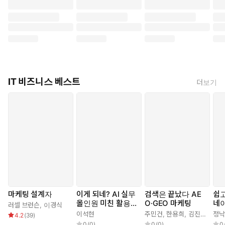
IT 비즈니스 베스트
더보기
마케팅 설계자
이게 되네? AI 실무
검색은 끝났다 AE
쉽
올인원 미친 활용법
O·GEO 마케팅
네
러셀 브런슨
,
이경식
71제
랫
이석현
주민건
,
한용희
,
김진용
정낙
4.2
(
39
)
어
0
(
0
)
0
(
0
)
0