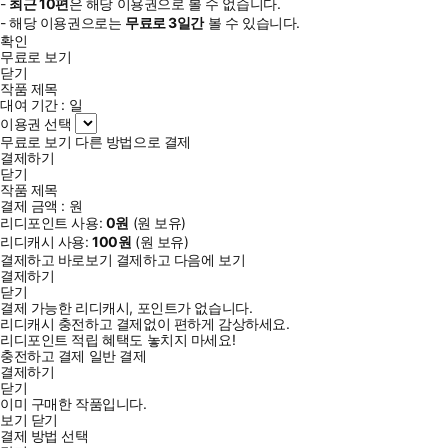
-
최근
10편
은 해당 이용권으로 볼 수 없습니다.
- 해당 이용권으로는
무료로
3일
간
볼 수 있습니다.
확인
무료로 보기
닫기
작품 제목
대여 기간 :
일
이용권 선택
무료로 보기
다른 방법으로 결제
결제하기
닫기
작품 제목
결제 금액 :
원
리디포인트 사용:
0
원
(
원 보유)
리디캐시 사용:
100
원
(
원 보유)
결제하고 바로보기
결제하고 다음에 보기
결제하기
닫기
결제 가능한 리디캐시, 포인트가 없습니다.
리디캐시 충전하고 결제없이 편하게 감상하세요.
리디포인트 적립 혜택도 놓치지 마세요!
충전하고 결제
일반 결제
결제하기
닫기
이미 구매한 작품입니다.
보기
닫기
결제 방법 선택