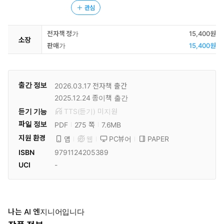
관심
전자책 정가
15,400원
소장
판매가
15,400원
출간 정보
2026.03.17
전자책 출간
2025.12.24
종이책 출간
듣기 기능
TTS(듣기)
미
지원
파일 정보
PDF
7.6MB
275 쪽
지원 환경
PC뷰어
PAPER
앱
웹
ISBN
9791124205389
UCI
-
나는 AI 엔지니어입니다