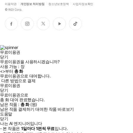
이용약관
개인정보 처리방침
청소년보호정책
사업자정보확인
©
RIDI Corp.
페
인
트
유
틱
이
스
위
튜
톡
스
타
터
브
북
그
램
무료이용권
닫기
무료이용권을 사용하시겠습니까?
사용 가능 :
장
<
>부터
총
화
무료이용권으로 대여합니다.
다른 방법으로 결제
무료이용권
닫기
무료이용권으로
총
화
대여 완료했습니다.
남은 작품 :
총
화
(
원)
남은 작품 결제하기
대여한 작품 바로보기
도움말
닫기
나는 AI 엔지니어입니다
- 본 작품은
1일
마다
1
편씩 무료
입니다.