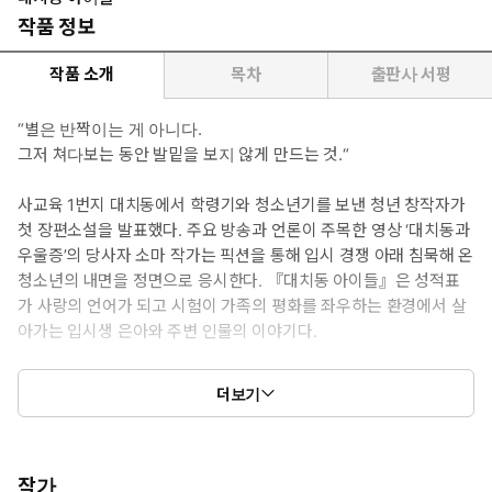
작품 정보
작품 소개
목차
출판사 서평
“별은 반짝이는 게 아니다.
그저 쳐다보는 동안 발밑을 보지 않게 만드는 것.“
사교육 1번지 대치동에서 학령기와 청소년기를 보낸 청년 창작자가
첫 장편소설을 발표했다. 주요 방송과 언론이 주목한 영상 ‘대치동과
우울증’의 당사자 소마 작가는 픽션을 통해 입시 경쟁 아래 침묵해 온
청소년의 내면을 정면으로 응시한다. 『대치동 아이들』은 성적표
가 사랑의 언어가 되고 시험이 가족의 평화를 좌우하는 환경에서 살
아가는 입시생 은아와 주변 인물의 이야기다.
아홉 살 은아는 전 과목 만점을 받은 날 깨닫는다. 완벽한 성적표 한
더보기
장이면 매일 반복되던 부모의 싸움이 멈춘다는 사실을. 그 순간부터
공부는 즐거움이 아니라 가족을 지키기 위한 의무가 되고, 학년이
오를수록 성적은 선택이 아닌 생존의 문제가 된다. 은아의 어머니 혜
란은 시간과 에너지, 비용을 모두 은아의 입시에 쏟아붓는다. 헌신
작가