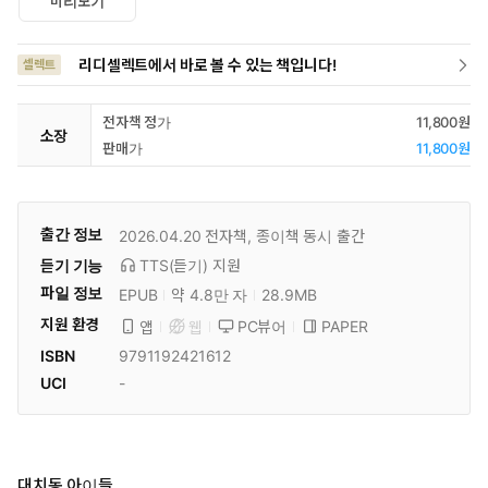
미리보기
리디셀렉트에서 바로 볼 수 있는 책입니다!
셀렉트
전자책 정가
11,800원
소장
판매가
11,800원
출간 정보
2026.04.20
전자책, 종이책 동시 출간
듣기 기능
TTS(듣기)
지원
파일 정보
EPUB
약 4.8만 자
28.9MB
지원 환경
PC뷰어
PAPER
앱
웹
ISBN
9791192421612
UCI
-
대치동 아이들