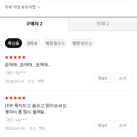
리뷰 작성 유의사항
구매자
2
전체
2
최신순
공감순
별점 높은순
별점 낮은순
은아야…은아야…은아야…
fly***
댓글
0
0
2026.05.12
신고
차단
너무 묵직하고 슬프고 읽어보세요.
생각이 좀 많이 들어요.
val***
댓글
0
0
2026.04.29
신고
차단