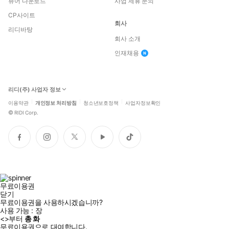
뷰어 다운로드
사업 제휴 문의
CP사이트
회사
리디바탕
회사 소개
인재채용
리디(주) 사업자 정보
이용약관
개인정보 처리방침
청소년보호정책
사업자정보확인
©
RIDI Corp.
페
인
트
유
틱
이
스
위
튜
톡
스
타
터
브
북
그
램
무료이용권
닫기
무료이용권을 사용하시겠습니까?
사용 가능 :
장
<
>부터
총
화
무료이용권으로 대여합니다.