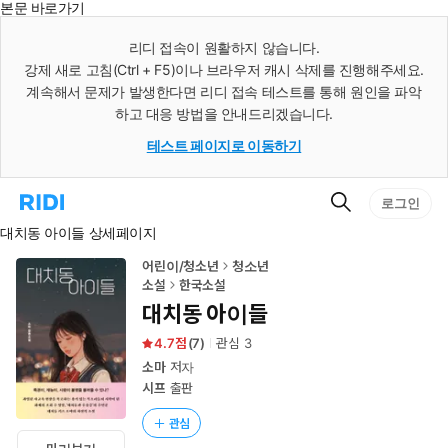
본문 바로가기
인
스
리디 접속이 원활하지 않습니다.
턴
강제 새로 고침(Ctrl + F5)이나 브라우저 캐시 삭제를 진행해주세요.
트
검
계속해서 문제가 발생한다면 리디 접속 테스트를 통해 원인을 파악
색
하고 대응 방법을 안내드리겠습니다.
테스트 페이지로 이동하기
검
리
로그인
색
디
대치동 아이들 상세페이지
홈
으
로
어린이/청소년
청소년
이
소설
한국소설
동
대치동 아이들
4.7
(
7
)
관심
3
소마
저자
시프
출판
관심