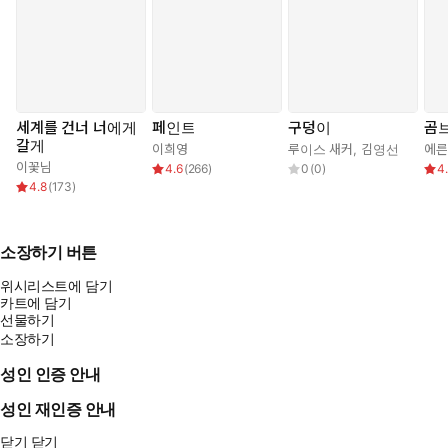
세계를 건너 너에게
페인트
구덩이
곰
갈게
이희영
루이스 새커
,
김영선
이꽃님
4.6
(
266
)
0
(
0
)
4
4.8
(
173
)
소장하기 버튼
위시리스트에 담기
카트에 담기
선물하기
소장하기
성인 인증 안내
성인 재인증 안내
닫기
닫기