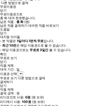
다른 방법으로 결제
무료이용권
닫기
무료이용권으로
총
화
대여 완료했습니다.
남은 작품 :
총
화
(
원)
남은 작품 결제하기
대여한 작품 바로보기
도움말
닫기
대치동 아이들
- 본 작품은
1일
마다
1
편씩 무료
입니다.
-
최근
10편
은 해당 이용권으로 볼 수 없습니다.
- 해당 이용권으로는
무료로
3일
간
볼 수 있습니다.
확인
무료로 보기
닫기
작품 제목
대여 기간 :
일
이용권 선택
무료로 보기
다른 방법으로 결제
결제하기
닫기
작품 제목
결제 금액 :
원
리디포인트 사용:
0
원
(
원 보유)
리디캐시 사용:
100
원
(
원 보유)
결제하고 바로보기
결제하고 다음에 보기