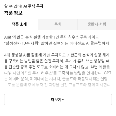
할 수 있다! AI 주식 투자
작품 정보
작품 소개
목차
출판사 서평
AI로 ‘기관급’ 분석·실행 가능한 1인 투자 하우스 구축 가이드
“삼성전자 10주 사줘” 말하면 실행되는 에이전트 AI 활용법까지
4대 생성형 AI를 활용해 개인 투자자도 기관급의 분석과 실행 체계
를 구축하는 방법을 담은 실전 투자서. 우리가 흔히 쓰는 생성형 AI
를 단순한 종목 추천 도구로 소비하는 데 그치지 않고, AI별 역할을
나눠 나만의 ‘1인 투자 하우스’를 구축하는 방법을 안내한다. GPT
는 데이터 분석, 제미나이는 리서치, 클로드와 퍼플렉시티는 실행
보조로 분업해 주식 투자 전 과정을 실전 프롬프트와 함께 제시한다.
클로드 인 크롬과 클로드 코워크로 포트폴리오를 점검하고, 딥리
더보기
서치 기능으로 수백 건의 자료를 교차 검증하며, 맞춤형 AI인
GPTs로 투자 대가의 원칙을 나만의 멘토와 체크리스트로 정리하는
과정을 단계별로 따라갈 수 있도록 구성했다. 코딩 지식이나 재무제