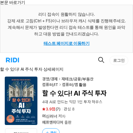
본문 바로가기
인
스
리디 접속이 원활하지 않습니다.
턴
강제 새로 고침(Ctrl + F5)이나 브라우저 캐시 삭제를 진행해주세요.
트
검
계속해서 문제가 발생한다면 리디 접속 테스트를 통해 원인을 파악
색
하고 대응 방법을 안내드리겠습니다.
테스트 페이지로 이동하기
검
리
로그인
색
디
할 수 있다! AI 주식 투자 상세페이지
홈
으
로
경영/경제
재테크/금융/부동산
이
컴퓨터/IT
컴퓨터/앱 활용
동
할 수 있다! AI 주식 투자
4대 AI로 만드는 막강 1인 투자 하우스
3.9
(
7
)
관심
8
머신러너
저자
에프엔미디어
출판
관심