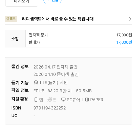
미리보기
리디셀렉트에서 바로 볼 수 있는 책입니다!
셀렉트
전자책 정가
17,000원
소장
판매가
17,000원
출간 정보
2026.04.17
전자책 출간
2026.04.10
종이책 출간
듣기 기능
TTS(듣기)
지원
파일 정보
EPUB
약 20.9만 자
60.5MB
지원 환경
PC뷰어
PAPER
앱
웹
ISBN
9791194322252
UCI
-