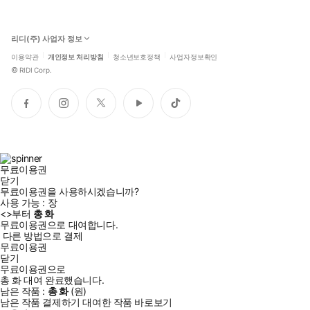
리디(주) 사업자 정보
이용약관
개인정보 처리방침
청소년보호정책
사업자정보확인
©
RIDI Corp.
페
인
트
유
틱
이
스
위
튜
톡
스
타
터
브
북
그
램
무료이용권
닫기
무료이용권을 사용하시겠습니까?
사용 가능 :
장
<
>부터
총
화
무료이용권으로 대여합니다.
다른 방법으로 결제
무료이용권
닫기
무료이용권으로
총
화
대여 완료했습니다.
남은 작품 :
총
화
(
원)
남은 작품 결제하기
대여한 작품 바로보기