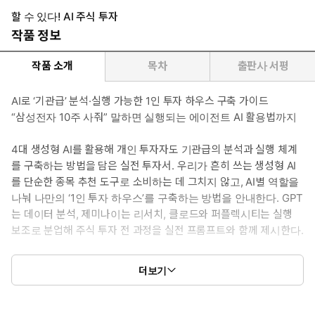
할 수 있다! AI 주식 투자
작품 정보
작품 소개
목차
출판사 서평
AI로 ‘기관급’ 분석·실행 가능한 1인 투자 하우스 구축 가이드
“삼성전자 10주 사줘” 말하면 실행되는 에이전트 AI 활용법까지
4대 생성형 AI를 활용해 개인 투자자도 기관급의 분석과 실행 체계
를 구축하는 방법을 담은 실전 투자서. 우리가 흔히 쓰는 생성형 AI
를 단순한 종목 추천 도구로 소비하는 데 그치지 않고, AI별 역할을
나눠 나만의 ‘1인 투자 하우스’를 구축하는 방법을 안내한다. GPT
는 데이터 분석, 제미나이는 리서치, 클로드와 퍼플렉시티는 실행
보조로 분업해 주식 투자 전 과정을 실전 프롬프트와 함께 제시한다.
클로드 인 크롬과 클로드 코워크로 포트폴리오를 점검하고, 딥리
더보기
서치 기능으로 수백 건의 자료를 교차 검증하며, 맞춤형 AI인
GPTs로 투자 대가의 원칙을 나만의 멘토와 체크리스트로 정리하는
과정을 단계별로 따라갈 수 있도록 구성했다. 코딩 지식이나 재무제