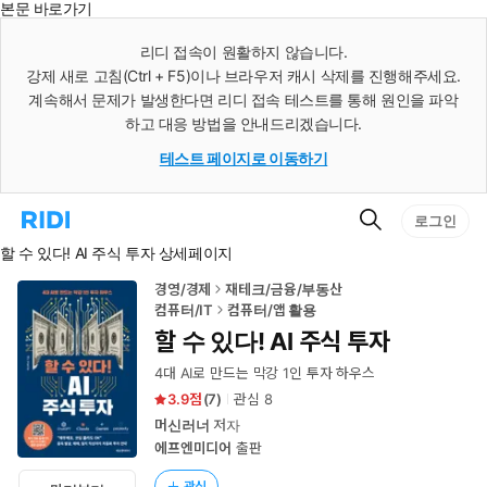
본문 바로가기
인
스
리디 접속이 원활하지 않습니다.
턴
강제 새로 고침(Ctrl + F5)이나 브라우저 캐시 삭제를 진행해주세요.
트
검
계속해서 문제가 발생한다면 리디 접속 테스트를 통해 원인을 파악
색
하고 대응 방법을 안내드리겠습니다.
테스트 페이지로 이동하기
검
리
로그인
색
디
할 수 있다! AI 주식 투자 상세페이지
홈
으
로
경영/경제
재테크/금융/부동산
이
컴퓨터/IT
컴퓨터/앱 활용
동
할 수 있다! AI 주식 투자
4대 AI로 만드는 막강 1인 투자 하우스
3.9
(
7
)
관심
8
머신러너
저자
에프엔미디어
출판
관심