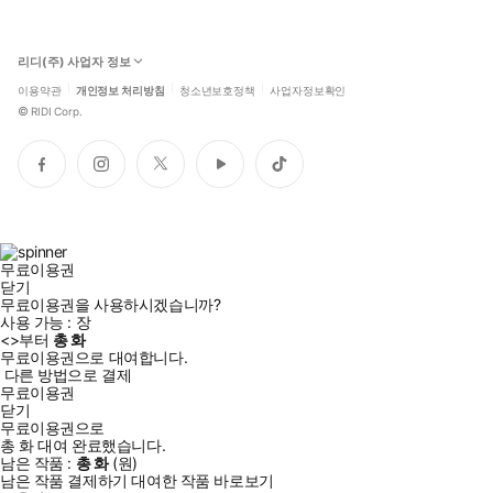
리디(주) 사업자 정보
이용약관
개인정보 처리방침
청소년보호정책
사업자정보확인
©
RIDI Corp.
페
인
트
유
틱
이
스
위
튜
톡
스
타
터
브
북
그
램
무료이용권
닫기
무료이용권을 사용하시겠습니까?
사용 가능 :
장
<
>부터
총
화
무료이용권으로 대여합니다.
다른 방법으로 결제
무료이용권
닫기
무료이용권으로
총
화
대여 완료했습니다.
남은 작품 :
총
화
(
원)
남은 작품 결제하기
대여한 작품 바로보기