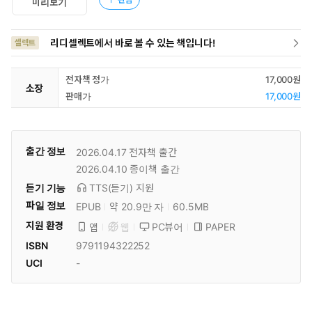
미리보기
리디셀렉트에서 바로 볼 수 있는 책입니다!
셀렉트
전자책 정가
17,000원
소장
판매가
17,000원
출간 정보
2026.04.17
전자책 출간
2026.04.10
종이책 출간
듣기 기능
TTS(듣기)
지원
파일 정보
EPUB
약 20.9만 자
60.5MB
지원 환경
PC뷰어
PAPER
앱
웹
ISBN
9791194322252
UCI
-