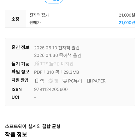
전자책 정가
21,000원
소장
판매가
21,000원
출간 정보
2026.06.10
전자책 출간
2026.04.30
종이책 출간
듣기 기능
TTS(듣기)
미
지원
파일 정보
PDF
29.3MB
310 쪽
지원 환경
PC뷰어
PAPER
앱
웹
ISBN
9791124205600
UCI
-
소프트웨어 설계의 결합 균형
작품 정보