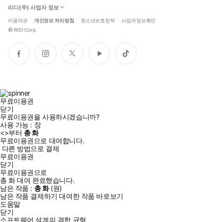
리디(주) 사업자 정보
이용약관
개인정보 처리방침
청소년보호정책
사업자정보확인
©
RIDI Corp.
페
인
트
유
틱
이
스
위
튜
톡
스
타
터
브
북
그
램
무료이용권
닫기
무료이용권을 사용하시겠습니까?
사용 가능 :
장
<
>부터
총
화
무료이용권으로 대여합니다.
다른 방법으로 결제
무료이용권
닫기
무료이용권으로
총
화
대여 완료했습니다.
남은 작품 :
총
화
(
원)
남은 작품 결제하기
대여한 작품 바로보기
도움말
닫기
소프트웨어 설계의 결합 균형