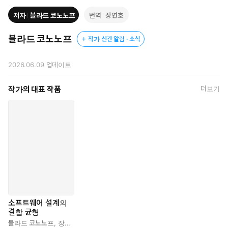
저자
블라드 코노노프
번역
장연호
블라드 코노노프
작가 신간 알림 · 소식
2026.06.09
업데이트
작가의 대표 작품
더보기
소프트웨어 설계의
결합 균형
블라드 코노노프
,
장연호