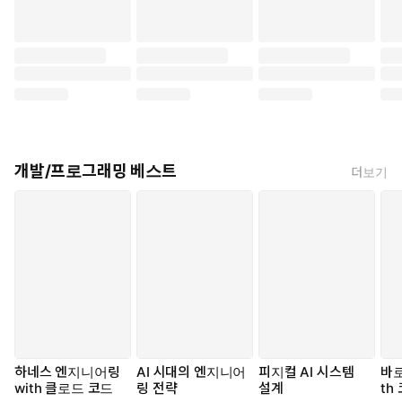
개발/프로그래밍 베스트
더보기
하네스 엔지니어링
AI 시대의 엔지니어
피지컬 AI 시스템
바로
with 클로드 코드
링 전략
설계
th