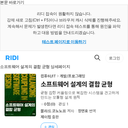
본문 바로가기
인
스
리디 접속이 원활하지 않습니다.
턴
강제 새로 고침(Ctrl + F5)이나 브라우저 캐시 삭제를 진행해주세요.
트
검
계속해서 문제가 발생한다면 리디 접속 테스트를 통해 원인을 파악
색
하고 대응 방법을 안내드리겠습니다.
테스트 페이지로 이동하기
검
리
로그인
색
디
소프트웨어 설계의 결합 균형 상세페이지
홈
으
로
컴퓨터/IT
개발/프로그래밍
이
소프트웨어 설계의 결합 균형
동
균형 잡힌 커플링으로 복잡한 시스템을 견고하게
만드는 모듈형 설계 원칙
0
(
0
)
관심
1
블라드 코노노프
저자
장연호
번역
제이펍
출판
관심