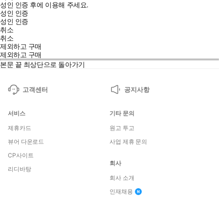
성인 인증 후에 이용해 주세요.
성인 인증
성인 인증
취소
취소
제외하고 구매
제외하고 구매
본문 끝
최상단으로 돌아가기
고객센터
공지사항
서비스
기타 문의
제휴카드
원고 투고
뷰어 다운로드
사업 제휴 문의
CP사이트
회사
리디바탕
회사 소개
인재채용