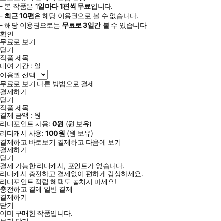
- 본 작품은
1일
마다
1
편씩 무료
입니다.
-
최근
10편
은 해당 이용권으로 볼 수 없습니다.
- 해당 이용권으로는
무료로
3일
간
볼 수 있습니다.
확인
무료로 보기
닫기
작품 제목
대여 기간 :
일
이용권 선택
무료로 보기
다른 방법으로 결제
결제하기
닫기
작품 제목
결제 금액 :
원
리디포인트 사용:
0
원
(
원 보유)
리디캐시 사용:
100
원
(
원 보유)
결제하고 바로보기
결제하고 다음에 보기
결제하기
닫기
결제 가능한 리디캐시, 포인트가 없습니다.
리디캐시 충전하고 결제없이 편하게 감상하세요.
리디포인트 적립 혜택도 놓치지 마세요!
충전하고 결제
일반 결제
결제하기
닫기
이미 구매한 작품입니다.
보기
닫기